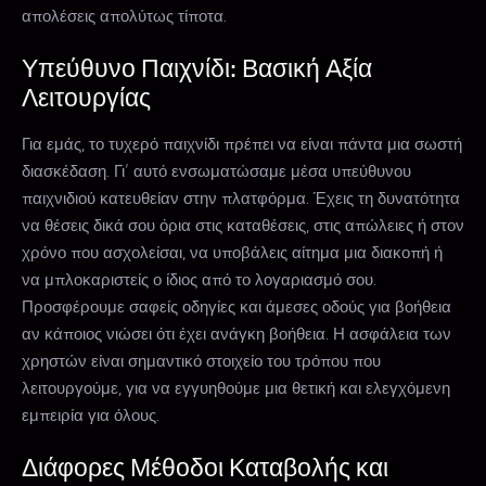
απολέσεις απολύτως τίποτα.
Υπεύθυνο Παιχνίδι: Βασική Αξία
Λειτουργίας
Για εμάς, το τυχερό παιχνίδι πρέπει να είναι πάντα μια σωστή
διασκέδαση. Γι’ αυτό ενσωματώσαμε μέσα υπεύθυνου
παιχνιδιού κατευθείαν στην πλατφόρμα. Έχεις τη δυνατότητα
να θέσεις δικά σου όρια στις καταθέσεις, στις απώλειες ή στον
χρόνο που ασχολείσαι, να υποβάλεις αίτημα μια διακοπή ή
να μπλοκαριστείς ο ίδιος από το λογαριασμό σου.
Προσφέρουμε σαφείς οδηγίες και άμεσες οδούς για βοήθεια
αν κάποιος νιώσει ότι έχει ανάγκη βοήθεια. Η ασφάλεια των
χρηστών είναι σημαντικό στοιχείο του τρόπου που
λειτουργούμε, για να εγγυηθούμε μια θετική και ελεγχόμενη
εμπειρία για όλους.
Διάφορες Μέθοδοι Καταβολής και