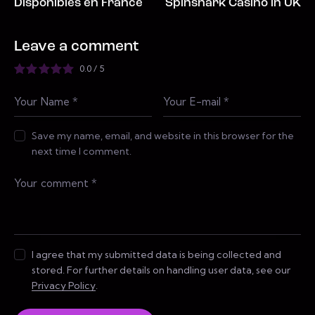
Disponibles en France
Spinshark Casino in UK
Leave a comment
0.0
/
5
Save my name, email, and website in this browser for the
next time I comment.
I agree that my submitted data is being collected and
stored. For further details on handling user data, see our
Privacy Policy
.