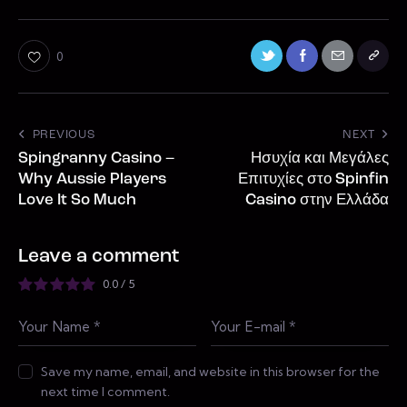
0
PREVIOUS
NEXT
Spingranny Casino –
Ησυχία και Μεγάλες
Why Aussie Players
Επιτυχίες στο Spinfin
Love It So Much
Casino στην Ελλάδα
Leave a comment
0.0
/
5
Save my name, email, and website in this browser for the
next time I comment.