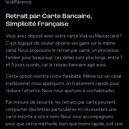
la différence.
Retrait par Carte Bancaire,
Simplicité Française
Vous avez déposé avec votre carte Visa ou Mastercard ?
C’est logique de vouloir obtenir ses gains sur le même
canal. Nous proposons le retrait par carte, un processus
familier pour beaucoup. Les délais sont plus longs, entre 1
et 5 jours ouvrés, car le réseau bancaire agit aussi.
Cette option montre notre flexibilité. Même sur un canal
traditionnel, nous appliquons un traitement rapide pour
réduire l’attente. Nous nous ajustons à vos habitudes.
Par mesure de sécurité, les retraits par carte peuvent
comporter des limites particulières et nécessitent une
carte inscrite à votre nom. Nous vous accompagnons
pour que cette méthode, bien que moins rapide, soit une