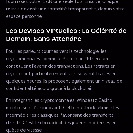
fournissez votre IBAN une seule fois. Ensuite, chaque
retrait devient une formalité transparente, depuis votre
espace personnel.
Les Devises Virtuelles : La Célérité de
Demain, Sans Attendre
Pour les parieurs tournés vers la technologie, les
cryptomonnaies comme le Bitcoin ou l’Ethereum
constituent l’avenir des transactions. Les retraits en
crypto sont particulièrement vifs, souvent traités en
quelques heures. Ils proposent également un niveau de
confidentialité accru grâce à la blockchain.
En intégrant les cryptomonnaies, Winbeatz Casino
montre son côté innovant. Cette méthode élimine les
intermédiaires classiques, favorisant des transferts
directs. C’est le choix idéal des joueurs modernes en
quête de vitesse.