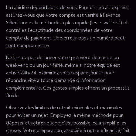
La rapidité dépend aussi de vous. Pour un retrait express,
assurez-vous que votre compte est vérifié à l’avance.
Sélectionnez la méthode la plus rapide (les e-wallets !) et
contrôlez l’exactitude des coordonnées de votre
compte de paiement. Une erreur dans un numéro peut
tout compromettre.
Ne lancez pas de lancer votre première demande un
week-end ou un jour férié, même si notre équipe est
active 24h/24. Examinez votre espace joueur pour
répondre vite à toute demande d’information
complémentaire. Ces gestes simples offrent un processus
fluide.
Observez les limites de retrait minimales et maximales
pour éviter un rejet. Employez la même méthode pour
déposer et retirer quand c’est possible, cela simplifie les
choses. Votre préparation, associée à notre efficacité, fait