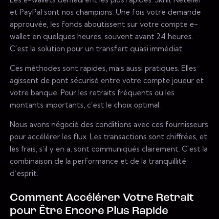
et PayPal sont nos champions. Une fois votre demande
approuvée, les fonds aboutissent sur votre compte e-
wallet en quelques heures, souvent avant 24 heures.
C’est la solution pour un transfert quasi immédiat.
Ces méthodes sont rapides, mais aussi pratiques. Elles
agissent de pont sécurisé entre votre compte joueur et
votre banque. Pour les retraits fréquents ou les
montants importants, c’est le choix optimal.
Nous avons négocié des conditions avec ces fournisseurs
pour accélérer les flux. Les transactions sont chiffrées, et
les frais, s’il y en a, sont communiqués clairement. C’est la
combinaison de la performance et de la tranquillité
d’esprit.
Comment Accélérer Votre Retrait
pour Être Encore Plus Rapide