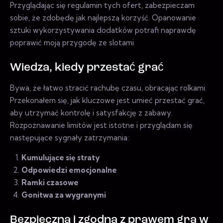
Przyglądając się regulamin tych ofert, zabezpieczam
sobie, że zdobędę jak najlepszą korzyść. Opanowanie
sztuki wykorzystywania dodatków potrafi naprawdę
poprawić moją przygodę ze slotami.
Wiedza, kiedy przestać grać
Bywa, że łatwo stracić rachubę czasu, obracając rolkami.
Przekonałem się, jak kluczowe jest umieć przestać grać,
aby utrzymać kontrolę i satysfakcję z zabawy.
Rozpoznawanie limitów jest istotne i przyglądam się
następujące sygnały zatrzymania:
Kumulujące się straty
Odpowiedzi emocjonalne
Ramki czasowe
Gonitwa za wygranymi
Bezpieczna i zgodna z prawem gra w