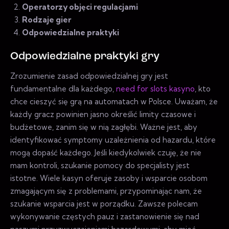
Operatorzy objęci regulacjami
Rodzaje gier
Odpowiedzialne praktyki
Odpowiedzialne praktyki gry
Zrozumienie zasad odpowiedzialnej gry jest
fundamentalne dla każdego,
need for slots kasyno
, kto
chce cieszyć się grą na automatach w Polsce. Uważam, że
każdy gracz powinien jasno określić limity czasowe i
budżetowe, zanim się w nią zagłębi. Ważne jest, aby
identyfikować symptomy uzależnienia od hazardu, które
mogą dopaść każdego. Jeśli kiedykolwiek czuję, że nie
mam kontroli, szukanie pomocy do specjalisty jest
istotne. Wiele kasyn oferuje zasoby i wsparcie osobom
zmagającym się z problemami, przypominając nam, że
szukanie wsparcia jest w porządku. Zawsze polecam
wykonywanie częstych pauz i zastanowienie się nad