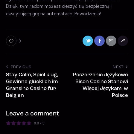
Dzięki tym radom możesz cieszyć się bezpieczną i
ekscytującą grą na automatach. Powodzenia!
0
PREVIOUS
NEXT
Stay Calm, Spiel klug,
Poszerzenie Językowe
Gewinne glücklich im
Bison Casino Stanowi
Gransino Casino für
Więcej Językami w
Belgien
Polsce
Leave a comment
0.0
/
5