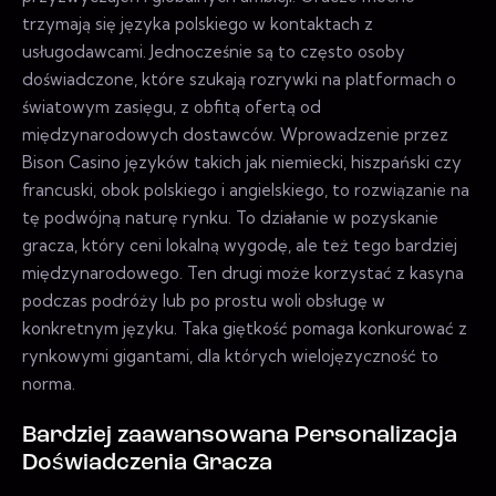
trzymają się języka polskiego w kontaktach z
usługodawcami. Jednocześnie są to często osoby
doświadczone, które szukają rozrywki na platformach o
światowym zasięgu, z obfitą ofertą od
międzynarodowych dostawców. Wprowadzenie przez
Bison Casino języków takich jak niemiecki, hiszpański czy
francuski, obok polskiego i angielskiego, to rozwiązanie na
tę podwójną naturę rynku. To działanie w pozyskanie
gracza, który ceni lokalną wygodę, ale też tego bardziej
międzynarodowego. Ten drugi może korzystać z kasyna
podczas podróży lub po prostu woli obsługę w
konkretnym języku. Taka giętkość pomaga konkurować z
rynkowymi gigantami, dla których wielojęzyczność to
norma.
Bardziej zaawansowana Personalizacja
Doświadczenia Gracza