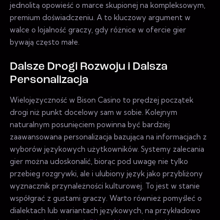
jednolitą opowieść o marce skupionej na kompleksowym,
premium doświadczeniu. A to kluczowy argument w
walce o lojalność graczy, gdy różnice w ofercie gier
bywają często małe.
Dalsze Drogi Rozwoju i Dalsza
Personalizacja
Wielojęzyczność w Bison Casino to prędzej początek
drogi niż punkt docelowy sam w sobie. Kolejnym
naturalnym posunięciem powinna być bardziej
zaawansowana personalizacja bazująca na informacjach z
wyborów językowych użytkowników. Systemy zalecania
gier można udoskonalić, biorąc pod uwagę nie tylko
przebieg rozgrywki, ale i ulubiony język jako przybliżony
wyznacznik przynależności kulturowej. To jest w stanie
współgrać z gustami graczy. Warto również pomyśleć o
dialektach lub wariantach językowych, na przykładowo