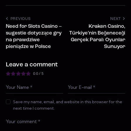
PREVIOUS
NEXT
Need for Slots Casino –
Kraken Casino,
sugestie dotyczące gry
Türkiye’nin Beğeneceği
na prawdziwe
Gerçek Paralı Oyunlar
pieniądze w Polsce
Sunuyor
Leave a comment
0.0
/
5
Save my name, email, and website in this browser for the
next time I comment.