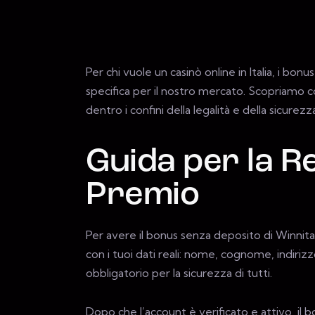
Per chi vuole un casinò online in Italia, i b
specifica per il nostro mercato. Scopriamo c
dentro i confini della legalità e della sicurezz
Guida per la Re
Premio
Per avere il bonus senza deposito di Winnita C
con i tuoi dati reali: nome, cognome, indirizz
obbligatorio per la sicurezza di tutti.
Dopo che l’account è verificato e attivo, 