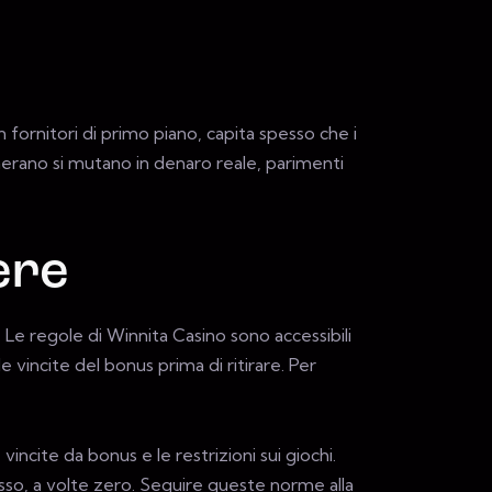
n fornitori di primo piano, capita spesso che i
 generano si mutano in denaro reale, parimenti
ere
Le regole di Winnita Casino sono accessibili
vincite del bonus prima di ritirare. Per
ncite da bonus e le restrizioni sui giochi.
sso, a volte zero. Seguire queste norme alla