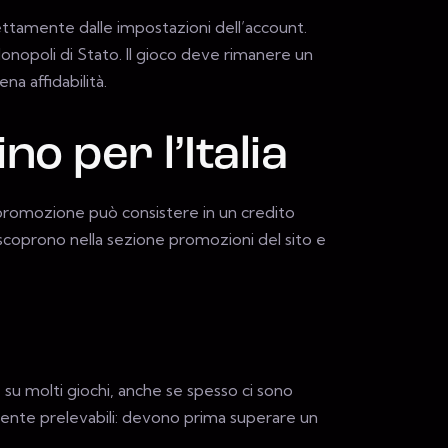
ttamente dalle impostazioni dell’account.
onopoli di Stato. Il gioco deve rimanere un
a affidabilità.
o per l’Italia
a promozione può consistere in un credito
i scoprono nella sezione promozioni del sito e
e su molti giochi, anche se spesso ci sono
tamente prelevabili: devono prima superare un