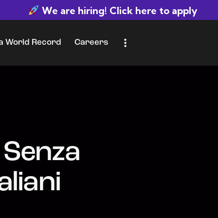
We are hiring! Click here to apply
 a World Record
Careers
World Record
Careers
 Senza
aliani