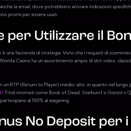
anche la email, dove potrebbero arrivare indicazioni specifiche.
anno pronti per essere usati.
e per Utilizzare il Bo
nus è una faccenda di strategia. Visto che i requisiti di scomm
. Winnita Casino ha un assortimento ampio di slot video, classi
on un RTP (Return to Player) medio-alto, in quanto nel lungo
t/
. Titoli rinomati come Book of Dead, Starburst o Gonzo’s Q
hi partecipano al 100% al wagering.
onus No Deposit per i