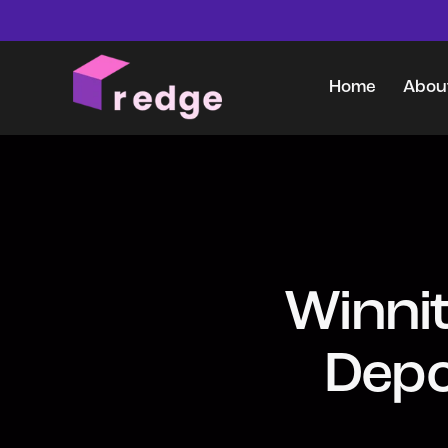
Home
Abou
Home
About U
Winni
Depos