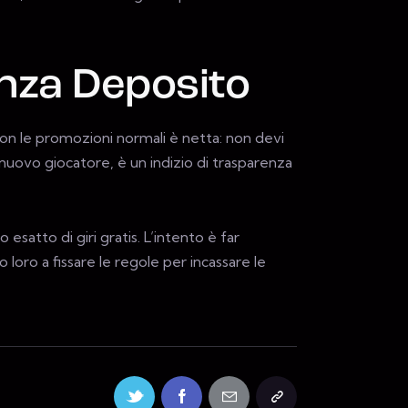
nza Deposito
on le promozioni normali è netta: non devi
 nuovo giocatore, è un indizio di trasparenza
satto di giri gratis. L’intento è far
 loro a fissare le regole per incassare le