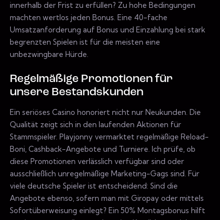
innerhalb der Frist zu erfüllen? Zu hohe Bedingungen
machten wertlos jeden Bonus. Eine 40-fache
Umsatzanforderung auf Bonus und Einzahlung bei stark
begrenzten Spielen ist für die meisten eine
unbezwingbare Hürde.
Regelmäßige Promotionen für
unsere Bestandskunden
Ein seriöses Casino honoriert nicht nur Neukunden. Die
Qualität zeigt sich in den laufenden Aktionen für
Stammspieler. Playjonny vermarktet regelmäßige Reload-
Boni, Cashback-Angebote und Turniere. Ich prüfe, ob
diese Promotionen verlässlich verfügbar sind oder
ausschließlich unregelmäßige Marketing-Gags sind. Für
viele deutsche Spieler ist entscheidend: Sind die
Angebote ebenso, sofern man mit Giropay oder mittels
Sofortüberweisung einlegt? Ein 50% Montagsbonus hilft