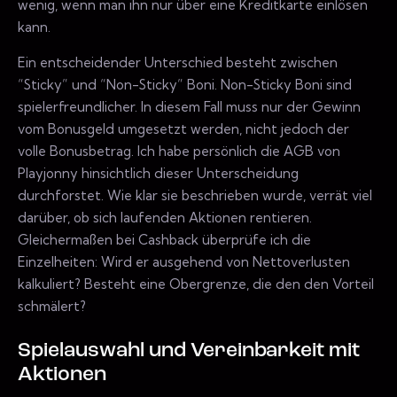
wenig, wenn man ihn nur über eine Kreditkarte einlösen
kann.
Ein entscheidender Unterschied besteht zwischen
“Sticky” und “Non-Sticky” Boni. Non-Sticky Boni sind
spielerfreundlicher. In diesem Fall muss nur der Gewinn
vom Bonusgeld umgesetzt werden, nicht jedoch der
volle Bonusbetrag. Ich habe persönlich die AGB von
Playjonny hinsichtlich dieser Unterscheidung
durchforstet. Wie klar sie beschrieben wurde, verrät viel
darüber, ob sich laufenden Aktionen rentieren.
Gleichermaßen bei Cashback überprüfe ich die
Einzelheiten: Wird er ausgehend von Nettoverlusten
kalkuliert? Besteht eine Obergrenze, die den den Vorteil
schmälert?
Spielauswahl und Vereinbarkeit mit
Aktionen