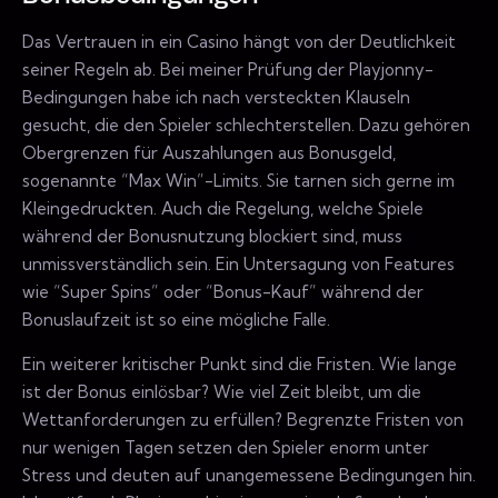
Das Vertrauen in ein Casino hängt von der Deutlichkeit
seiner Regeln ab. Bei meiner Prüfung der Playjonny-
Bedingungen habe ich nach versteckten Klauseln
gesucht, die den Spieler schlechterstellen. Dazu gehören
Obergrenzen für Auszahlungen aus Bonusgeld,
sogenannte “Max Win”-Limits. Sie tarnen sich gerne im
Kleingedruckten. Auch die Regelung, welche Spiele
während der Bonusnutzung blockiert sind, muss
unmissverständlich sein. Ein Untersagung von Features
wie “Super Spins” oder “Bonus-Kauf” während der
Bonuslaufzeit ist so eine mögliche Falle.
Ein weiterer kritischer Punkt sind die Fristen. Wie lange
ist der Bonus einlösbar? Wie viel Zeit bleibt, um die
Wettanforderungen zu erfüllen? Begrenzte Fristen von
nur wenigen Tagen setzen den Spieler enorm unter
Stress und deuten auf unangemessene Bedingungen hin.