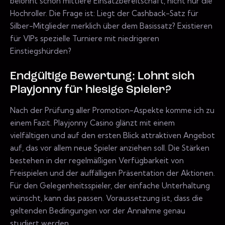
belohnt schon mittlere Einsatzbereitschaft, nicht nur die
Hochroller. Die Frage ist: Liegt der Cashback-Satz für
Silber-Mitglieder merklich über dem Basissatz? Existieren
für VIPs spezielle Turniere mit niedrigeren
Einstiegshürden?
Endgültige Bewertung: Lohnt sich
Playjonny für hiesige Spieler?
Nach der Prüfung aller Promotion-Aspekte komme ich zu
einem Fazit. Playjonny Casino glänzt mit einem
vielfältigen und auf den ersten Blick attraktiven Angebot
auf, das vor allem neue Spieler anziehen soll. Die Stärken
bestehen in der regelmäßigen Verfügbarkeit von
Freispielen und der auffälligen Präsentation der Aktionen.
Für den Gelegenheitsspieler, der einfache Unterhaltung
wünscht, kann das passen. Voraussetzung ist, dass die
geltenden Bedingungen vor der Annahme genau
studiert werden.