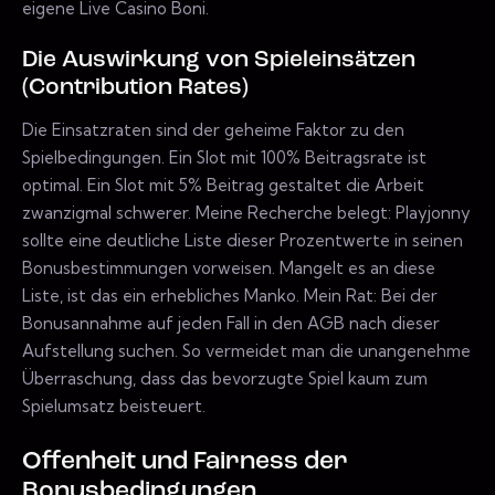
eigene Live Casino Boni.
Die Auswirkung von Spieleinsätzen
(Contribution Rates)
Die Einsatzraten sind der geheime Faktor zu den
Spielbedingungen. Ein Slot mit 100% Beitragsrate ist
optimal. Ein Slot mit 5% Beitrag gestaltet die Arbeit
zwanzigmal schwerer. Meine Recherche belegt: Playjonny
sollte eine deutliche Liste dieser Prozentwerte in seinen
Bonusbestimmungen vorweisen. Mangelt es an diese
Liste, ist das ein erhebliches Manko. Mein Rat: Bei der
Bonusannahme auf jeden Fall in den AGB nach dieser
Aufstellung suchen. So vermeidet man die unangenehme
Überraschung, dass das bevorzugte Spiel kaum zum
Spielumsatz beisteuert.
Offenheit und Fairness der
Bonusbedingungen