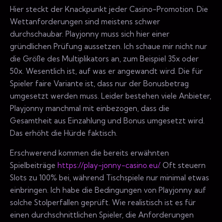
Hier steckt der Knackpunkt jeder Casino-Promotion. Die
Wettanforderungen sind meistens schwer
durchschaubar. Playjonny muss sich hier einer
gründlichen Prüfung aussetzen. Ich schaue mir nicht nur
die Größe des Multiplikators an, zum Beispiel 35x oder
50x. Wesentlich ist, auf was er angewandt wird. Die für
Spieler faire Variante ist, dass nur der Bonusbetrag
umgesetzt werden muss. Leider bestehen viele Anbieter,
Playjonny manchmal mit einbezogen, dass die
Gesamtheit aus Einzahlung und Bonus umgesetzt wird.
Das erhöht die Hürde faktisch.
Erschwerend kommen die bereits erwähnten
Spielbeiträge
https://play-jonny-casino.eu/
. Oft steuern
Slots zu 100% bei, während Tischspiele nur minimal etwas
einbringen. Ich habe die Bedingungen von Playjonny auf
solche Stolperfallen geprüft. Wie realistisch ist es für
einen durchschnittlichen Spieler, die Anforderungen