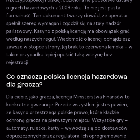
o grach hazardowych z 2009 roku. To nie jest pusta
formalność. Ten dokument tworzy dowód, że operator
spełnił szereg wymagań i zgodził się na stały nadzór
państwowy. Kasyno z polską licencją ma obowiązek grać
według naszych reguł. Wiadomość o licencji odnajdziesz
zawsze w stopce strony. Jej brak to czerwona lampka – w
takim przypadku lepiej opuścić taką witrynę bez
rejestracji.
Co oznacza polska licencja hazardowa
dla gracza?
Dla ciebie, jako gracza, licencja Ministerstwa Finansów to
konkretne gwarancje. Przede wszystkim jesteś pewien,
że kasyno przestrzega polskie prawo, które kładzie
ochronę gracza na pierwszym miejscu. Wszystkie gry –
automaty, ruletka, karty – wywodzą się od dostawców
dopuszczonych przez regulatora. Ich oprogramowanie