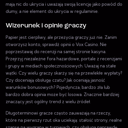
mają nic do ukrycia i uważają swoją licencję jako powód do
dumy, a nie element do ukrycia w regulaminie.
Wizerunek i opinie graczy
Papier jest cierpliwy, ale przeżycia graczy już nie. Zanim
otworzysz konto, sprawdź opinii o Vox Casino. Nie
poprzestawaj do recenzji na samej stronie kasyna.
Przejrzyj niezależne fora hazardowe, portale z recenzjami
i grupy w mediach społecznościowych. Uważaj na stałe
wątki. Czy wielu graczy skarży się na przewlekłe wypłaty?
Czy doceniają obsługę czatu? Jak oceniają jasność
warunków bonusowych? Pojedyncza, bardzo zła lub
bardzo dobra opinia może być losowa. Znacznie bardziej
znaczący jest ogólny trend z wielu źródeł.
Długoterminowi gracze często zauważają na rzeczy,
które na pierwszy rzut oka uciekają: stałość strony, realne
szanse na wygraną w turniejach, czy obsługa naprawdę