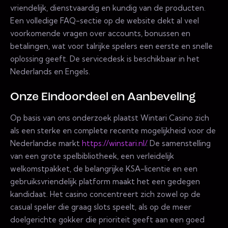
vriendelijk, dienstvaardig en kundig van de producten.
Een volledige FAQ-sectie op de website dekt al veel
voorkomende vragen over accounts, bonussen en
betalingen, wat voor talrijke spelers een eerste en snelle
oplossing geeft. De servicedesk is beschikbaar in het
Nederlands en Engels.
Onze Eindoordeel en Aanbeveling
Op basis van ons onderzoek plaatst Wintari Casino zich
als een sterke en complete recente mogelijkheid voor de
Nederlandse markt
https://winstari.nl/
. De samenstelling
van een grote spelbibliotheek, een verleidelijk
welkomstpakket, de belangrijke KSA-licentie en een
gebruiksvriendelijk platform maakt het een gedegen
kandidaat. Het casino concentreert zich zowel op de
casual speler die graag slots speelt, als op de meer
doelgerichte gokker die prioriteit geeft aan een goed