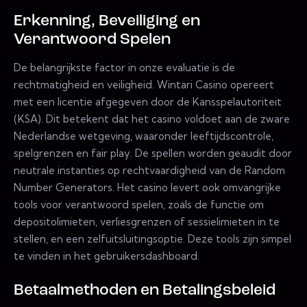
Erkenning, Beveiliging en
Verantwoord Spelen
De belangrijkste factor in onze evaluatie is de
rechtmatigheid en veiligheid. Wintari Casino opereert
met een licentie afgegeven door de Kansspelautoriteit
(KSA). Dit betekent dat het casino voldoet aan de zware
Nederlandse wetgeving, waaronder leeftijdscontrole,
spelgrenzen en fair play. De spellen worden geaudit door
neutrale instanties op rechtvaardigheid van de Random
Number Generators. Het casino levert ook omvangrijke
tools voor verantwoord spelen, zoals de functie om
depositolimieten, verliesgrenzen of sessielimieten in te
stellen, en een zelfuitsluitingsoptie. Deze tools zijn simpel
te vinden in het gebruikersdashboard.
Betaalmethoden en Betalingsbeleid