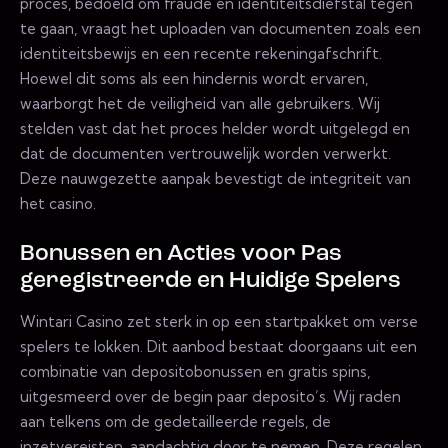
proces, bedoeld om fraude en identiteitsdiefstal tegen
te gaan, vraagt het uploaden van documenten zoals een
identiteitsbewijs en een recente rekeningafschrift.
Hoewel dit soms als een hindernis wordt ervaren,
waarborgt het de veiligheid van alle gebruikers. Wij
stelden vast dat het proces helder wordt uitgelegd en
dat de documenten vertrouwelijk worden verwerkt.
Deze nauwgezette aanpak bevestigt de integriteit van
het casino.
Bonussen en Acties voor Pas
geregistreerde en Huidige Spelers
Wintari Casino zet sterk in op een startpakket om verse
spelers te lokken. Dit aanbod bestaat doorgaans uit een
combinatie van depositobonussen en gratis spins,
uitgesmeerd over de begin paar deposito’s. Wij raden
aan telkens om de gedetailleerde regels, de
inzetvereisten, aandachtig door te nemen. Deze regelen