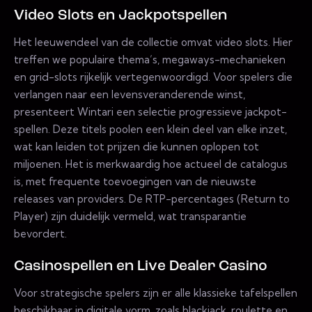
Video Slots en Jackpotspellen
Het leeuwendeel van de collectie omvat video slots. Hier
treffen we populaire thema’s, megaways-mechanieken
en grid-slots rijkelijk vertegenwoordigd. Voor spelers die
verlangen naar een levensveranderende winst,
presenteert Wintari een selectie progressieve jackpot-
spellen. Deze titels poolen een klein deel van elke inzet,
wat kan leiden tot prijzen die kunnen oplopen tot
miljoenen. Het is merkwaardig hoe actueel de catalogus
is, met frequente toevoegingen van de nieuwste
releases van providers. De RTP-percentages (Return to
Player) zijn duidelijk vermeld, wat transparantie
bevordert.
Casinospellen en Live Dealer Casino
Voor strategische spelers zijn er alle klassieke tafelspellen
beschikbaar in digitale vorm, zoals blackjack, roulette en