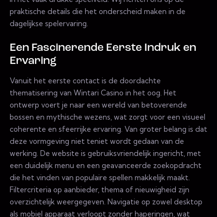
praktische details die het onderscheid maken in de
dagelijkse spelervaring.
Een Fascinerende Eerste Indruk en
Ervaring
Vanuit het eerste contact is de doordachte
thematisering van Wintari Casino in het oog. Het
ontwerp voert je naar een wereld van betoverende
bossen en mythische wezens, wat zorgt voor een visueel
coherente en sfeerrijke ervaring. Van groter belang is dat
deze vormgeving niet teniet wordt gedaan van de
werking. De website is gebruiksvriendelijk ingericht, met
een duidelijk menu en een geavanceerde zoekopdracht
die het vinden van populaire spellen makkelijk maakt.
Filtercriteria op aanbieder, thema of nieuwigheid zijn
overzichtelijk weergegeven. Navigatie op zowel desktop
als mobiel apparaat verloopt zonder haperingen, wat