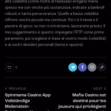
alta volatilità (come molte di Hacksaw) erogano meno
spesso ma con vincite più sostanziose, indicate a bankroll
robusti e tanta perseveranza. Quelle a bassa volatilità
offrono vincite piccole ma continue. Poi c’è il tema e il
piacere di gioco: se non vi intrattiene, lascrerete presto. Il
mio suggerimento è questo: impiegate l’RTP come primo
parametro, poi scegliete in base al vostro modo (volatilità)
e ai vostri desideri personali (tema e opzioni).
0
PREVIOUS
NEXT
Spinmama Casino App
Mafia Casino est
Vollständige
destiné pour les
Meilenstein-
joueurs qui privilégient