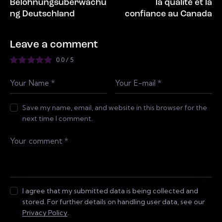
Belohnungsüberwachu
la qualité et la
ng Deutschland
confiance au Canada
Leave a comment
0.0
/
5
Save my name, email, and website in this browser for the
next time I comment.
I agree that my submitted data is being collected and
stored. For further details on handling user data, see our
Privacy Policy
.