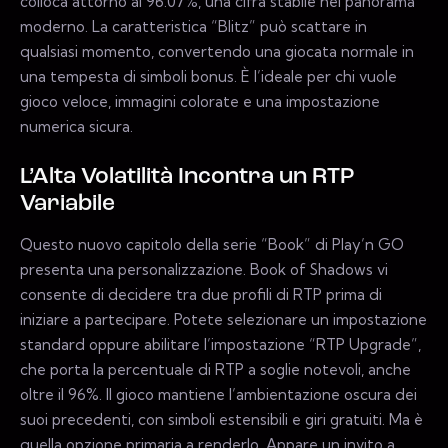
colloca attorno al 96.07%, una cifra stabile nel panorama
moderno. La caratteristica “Blitz” può scattare in
qualsiasi momento, convertendo una giocata normale in
una tempesta di simboli bonus. È l’ideale per chi vuole
gioco veloce, immagini colorate e una impostazione
numerica sicura.
L’Alta Volatilità Incontra un RTP
Variabile
Questo nuovo capitolo della serie “Book” di Play’n GO
presenta una personalizzazione. Book of Shadows vi
consente di decidere tra due profili di RTP prima di
iniziare a partecipare. Potete selezionare un impostazione
standard oppure abilitare l’impostazione “RTP Upgrade”,
che porta la percentuale di RTP a soglie notevoli, anche
oltre il 96%. Il gioco mantiene l’ambientazione oscura dei
suoi precedenti, con simboli estensibili e giri gratuiti. Ma è
quella opzione primaria a renderlo. Appare un invito a