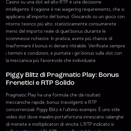
Casino su una slot ad alto RTP è una decisione
intelligente. Il ragione è nei wagering requirements, che si
applicano all’importo del bonus. Giocando su un gioco con
ritorno teorico più alto, statisticamente consumerete
meno del importo reale di quel bonus durante le
scommesse richieste. In pratica, avete più chance di
trasformare il bonus in denaro ritirabile. Verificate sempre
i termini e condizioni, e puntate i giri bonus sulle slot con
la meccanica più favorevole che individuate.
Piggy Blitz di Pragmatic Play: Bonus
Frenetici e RTP Solido
Pragmatic Play ha una formula che dà risultati:
meccaniche rapide, bonus travolgenti e RTP
concorrenziali. Piggy Blitz è l’ultimo esempio. È uno stile
video slot dove maialini portafortuna innescano valanghe
di monete e moltiplicatori di vincita. L’RTP indicato si