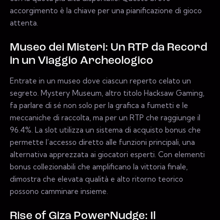
accorgimento è la chiave per una pianificazione di gioco
attenta.
Museo dei Misteri: Un RTP da Record
in un Viaggio Archeologico
Entrate in un museo dove ciascun reperto celato un
segreto. Mystery Museum, altro titolo Hacksaw Gaming,
fa parlare di sé non solo per la grafica a fumetti e le
meccaniche di raccolta, ma per un RTP che raggiunge il
96.4%. La slot utilizza un sistema di acquisto bonus che
permette l’accesso diretto alle funzioni principali, una
alternativa apprezzata ai giocatori esperti. Con elementi
bonus collezionabili che amplificano la vittoria finale,
dimostra che elevata qualità e alto ritorno teorico
possono camminare insieme.
Rise of Giza PowerNudge: Il