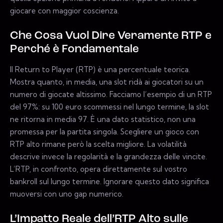
giocare con maggior coscienza.
Che Cosa Vuol Dire Veramente RTP e
Perché è Fondamentale
Il Return to Player (RTP) è una percentuale teorica.
Mostra quanto, in media, una slot ridà ai giocatori su un
numero di giocate altissimo. Facciamo l’esempio di un RTP
del 97%: su 100 euro scommessi nel lungo termine, la slot
ne ritorna in media 97. È una dato statistico, non una
promessa per la partita singola. Scegliere un gioco con
RTP alto rimane però la scelta migliore. La volatilità
descrive invece la regolarità e la grandezza delle vincite.
L’RTP, in confronto, opera direttamente sul vostro
bankroll sul lungo termine. Ignorare questo dato significa
muoversi con uno gap numerico.
L’Impatto Reale dell’RTP Alto sulle