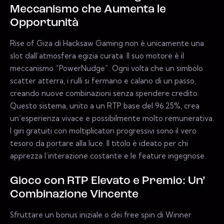
Meccanismo che Aumenta le
Opportunità
Rise of Giza di Hacksaw Gaming non è unicamente una
slot dall’atmosfera egizia curata. Il suo motore è il
meccanismo “PowerNudge”. Ogni volta che un simbolo
scatter atterra, i rulli si fermano e calano di un passo,
creando nuove combinazioni senza spendere credito.
Questo sistema, unito a un RTP base del 96.25%, crea
un’esperienza vivace e possibilmente molto remunerativa.
I giri gratuiti con moltiplicatori progressivi sono il vero
tesoro da portare alla luce. Il titolo è ideato per chi
apprezza l’interazione costante e le feature ingegnose.
Gioco con RTP Elevato e Premio: Un’
Combinazione Vincente
Sfruttare un bonus iniziale o dei free spin di Winner