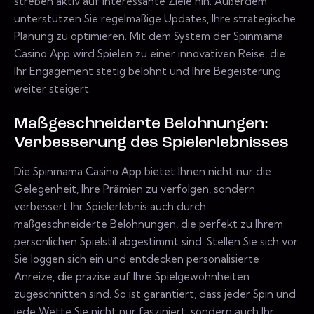
streben aktiv auf interessante Ziele hin. Außerdem
unterstützen Sie regelmäßige Updates, Ihre strategische
Planung zu optimieren. Mit dem System der Spinmama
Casino App wird Spielen zu einer innovativen Reise, die
Ihr Engagement stetig belohnt und Ihre Begeisterung
weiter steigert.
Maßgeschneiderte Belohnungen:
Verbesserung des Spielerlebnisses
Die Spinmama Casino App bietet Ihnen nicht nur die
Gelegenheit, Ihre Prämien zu verfolgen, sondern
verbessert Ihr Spielerlebnis auch durch
maßgeschneiderte Belohnungen, die perfekt zu Ihrem
persönlichen Spielstil abgestimmt sind. Stellen Sie sich vor:
Sie loggen sich ein und entdecken personalisierte
Anreize, die präzise auf Ihre Spielgewohnheiten
zugeschnitten sind. So ist garantiert, dass jeder Spin und
jede Wette Sie nicht nur fasziniert, sondern auch Ihr