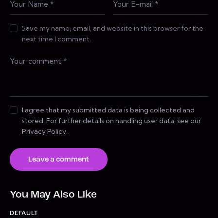
Save my name, email, and website in this browser for the
next time I comment.
I agree that my submitted data is being collected and
stored. For further details on handling user data, see our
Privacy Policy
.
You May Also Like
DEFAULT