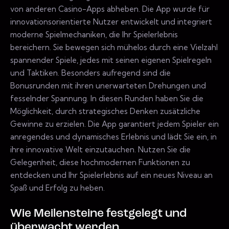
von anderen Casino-Apps abheben. Die App wurde für
innovationsorientierte Nutzer entwickelt und integriert
moderne Spielmechaniken, die Ihr Spielerlebnis
bereichern. Sie bewegen sich mühelos durch eine Vielzahl
spannender Spiele, jedes mit seinen eigenen Spielregeln
und Taktiken. Besonders aufregend sind die
Bonusrunden mit ihren unerwarteten Drehungen und
fesselnder Spannung. In diesen Runden haben Sie die
Möglichkeit, durch strategisches Denken zusätzliche
Gewinne zu erzielen. Die App garantiert jedem Spieler ein
anregendes und dynamisches Erlebnis und lädt Sie ein, in
ihre innovative Welt einzutauchen. Nutzen Sie die
Gelegenheit, diese hochmodernen Funktionen zu
entdecken und Ihr Spielerlebnis auf ein neues Niveau an
Spaß und Erfolg zu heben.
Wie Meilensteine festgelegt und
überwacht werden