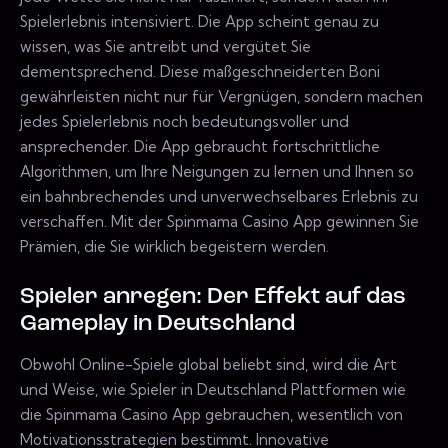
Spielerlebnis intensiviert. Die App scheint genau zu
wissen, was Sie antreibt und vergütet Sie
dementsprechend. Diese maßgeschneiderten Boni
gewährleisten nicht nur für Vergnügen, sondern machen
jedes Spielerlebnis noch bedeutungsvoller und
ansprechender. Die App gebraucht fortschrittliche
Algorithmen, um Ihre Neigungen zu lernen und Ihnen so
ein bahnbrechendes und unverwechselbares Erlebnis zu
verschaffen. Mit der Spinmama Casino App gewinnen Sie
Prämien, die Sie wirklich begeistern werden.
Spieler anregen: Der Effekt auf das
Gameplay in Deutschland
Obwohl Online-Spiele global beliebt sind, wird die Art
und Weise, wie Spieler in Deutschland Plattformen wie
die Spinmama Casino App gebrauchen, wesentlich von
Motivationsstrategien bestimmt. Innovative