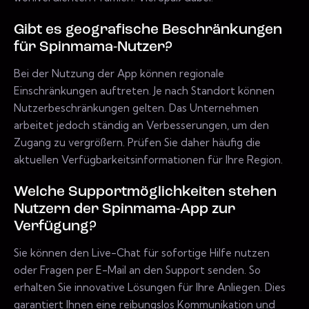
Gibt es geografische Beschränkungen
für Spinmama-Nutzer?
Bei der Nutzung der App können regionale
Einschränkungen auftreten. Je nach Standort können
Nutzerbeschränkungen gelten. Das Unternehmen
arbeitet jedoch ständig an Verbesserungen, um den
Zugang zu vergrößern. Prüfen Sie daher häufig die
aktuellen Verfügbarkeitsinformationen für Ihre Region.
Welche Supportmöglichkeiten stehen
Nutzern der Spinmama-App zur
Verfügung?
Sie können den Live-Chat für sofortige Hilfe nutzen
oder Fragen per E-Mail an den Support senden. So
erhalten Sie innovative Lösungen für Ihre Anliegen. Dies
garantiert Ihnen eine reibungslos Kommunikation und