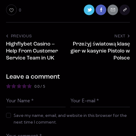
0
PREVIOUS
NEXT
Highflybet Casino –
Przeżyj światową klasę
Help From Customer
gier w kasynie Pistolo w
Service Team in UK
Polsce
Leave a comment
0.0
/
5
Save my name, email, and website in this browser for the
next time I comment.