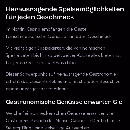
Herausragende Speisemöglichkeiten
für jeden Geschmack
Im Nomini Casino empfangen die Gäste
feinschmeckerische Genüsse für jeden Geschmack.
Mit vielfältigen Speisekarten, die von heimischen
Spezialitäten bis hin zu weltweiter Küche alles bieten, ist
für jeden Geschmack etwas dabei.
Dieser Schwerpunkt auf herausragende Gastronomie
erhöht das Gesamterlebnis und macht jeden Besuch zu
einem unvergessbaren Erlebnis.
Gastronomische Genüsse erwarten Sie
Welche feinschmeckerischen Genüsse erwarten die
Gäste beim Besuch des Nomini Casinos in Deutschland?
Sie empfängt eine vielseitige Auswahl an