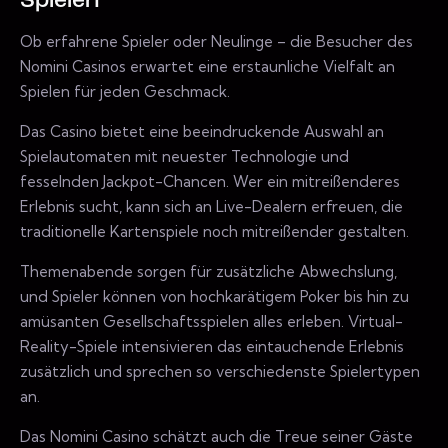
Spielen
Ob erfahrene Spieler oder Neulinge – die Besucher des
Nomini Casinos erwartet eine erstaunliche Vielfalt an
Spielen für jeden Geschmack.
Das Casino bietet eine beeindruckende Auswahl an
Spielautomaten mit neuester Technologie und
fesselnden Jackpot-Chancen. Wer ein mitreißenderes
Erlebnis sucht, kann sich an Live-Dealern erfreuen, die
traditionelle Kartenspiele noch mitreißender gestalten.
Themenabende sorgen für zusätzliche Abwechslung,
und Spieler können von hochkarätigem Poker bis hin zu
amüsanten Gesellschaftsspielen alles erleben. Virtual-
Reality-Spiele intensivieren das eintauchende Erlebnis
zusätzlich und sprechen so verschiedenste Spielertypen
an.
Das Nomini Casino schätzt auch die Treue seiner Gäste