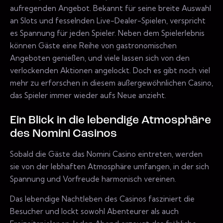
aufregenden Angebot. Bekannt für seine breite Auswahl
an Slots und fesselnden Live-Dealer-Spielen, verspricht
es Spannung für jeden Spieler. Neben dem Spielerlebnis
können Gäste eine Reihe von gastronomischen
Angeboten genießen, und viele lassen sich von den
verlockenden Aktionen angelockt. Doch es gibt noch viel
mehr zu erforschen in diesem außergewöhnlichen Casino,
das Spieler immer wieder aufs Neue anzieht.
Ein Blick in die lebendige Atmosphäre
des Nomini Casinos
Sobald die Gäste das Nomini Casino eintreten, werden
sie von der lebhaften Atmosphäre umfangen, in der sich
Spannung und Vorfreude harmonisch vereinen.
Das lebendige Nachtleben des Casinos fasziniert die
Besucher und lockt sowohl Abenteurer als auch