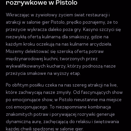
rozrywkowe w Pistolo
Wkraczając w żywiołowy życiem świat restauracji i
atrakcji w salonie gier Pistolo, prędko poznajemy, że to
przeżycie wykracza daleko poza gry. Kasyno szczyci się
niezwykłą ofertą kulinarną dla smakoszy, gdzie na
każdym kroku oczekują na nas kulinarne arcydzieła.
Możemy delektować się szeroką ofertą potraw
międzynarodowej kuchni, tworzonych przez
wykwalifikowanych kucharzy, którzy podnoszą nasze
przeżycia smakowe na wyższy etap.
Po obfitym posiłku czeka na nas szereg atrakcji na live,
które zachwycają nasze zmysły. Od fascynujących show
po emocjonujące show, w Pistolo nieustannie ma miejsce
coś emocjonującego. To niezapomniane kombinacja
znakomitych potraw i porywającej rozrywki generuje
dynamiczną aurę, zachęcającą do relaksu i świętowania
każdej chwili spędzonej w salonie gier.