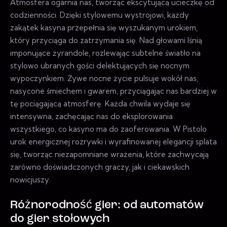
Atmosfera ogarnia nas, tworząc ekscytującą ucieczkę od
codzienności. Dzięki stylowemu wystrojowi, każdy
zakątek kasyna przepełnia się wyszukanym urokiem,
który przyciąga do zatrzymania się. Nad głowami lśnią
imponujące żyrandole, rozlewając subtelne światło na
stylowo ubranych gości delektujących się nocnym
wypoczynkiem. Żywe nocne życie pulsuje wokół nas,
nasycone śmiechem i gwarem, przyciągając nas bardziej w
tę pociągającą atmosferę. Każda chwila wydaje się
intensywna, zachęcając nas do eksplorowania
wszystkiego, co kasyno ma do zaoferowania. W Pistolo
urok energicznej rozrywki i wyrafinowanej elegancji splata
się, tworząc niezapomniane wrażenia, które zachwycają
zarówno doświadczonych graczy, jak i ciekawskich
nowicjuszy.
Różnorodność gier: od automatów
do gier stołowych