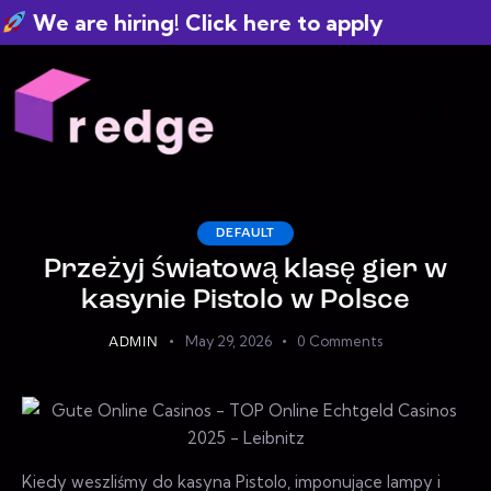
e are hiring! Click here to apply
DEFAULT
Przeżyj światową klasę gier w
kasynie Pistolo w Polsce
May 29, 2026
0
Comments
ADMIN
Kiedy weszliśmy do kasyna Pistolo, imponujące lampy i