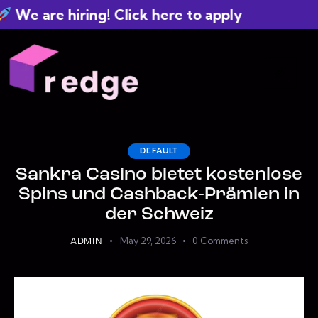
 are hiring! Click here to apply
DEFAULT
Sankra Casino bietet kostenlose
Spins und Cashback-Prämien in
der Schweiz
May 29, 2026
0
Comments
ADMIN