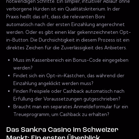
notwendigen Schritte. Ein simpler, intuitiver Ablauf ohne
verborgene Hürden ist ein Qualitätskriterium. In der
Praxis heißt das oft, dass die relevanten Boni
automatisch nach der ersten Einzahlung angerechnet
werden. Oder es gibt einen klar gekennzeichneten Opt-
in-Button. Die Durchsichtigkeit in diesem Prozess ist ein
direktes Zeichen für die Zuverlässigkeit des Anbieters.
Muss im Kassenbereich ein Bonus-Code eingegeben
werden?
Findet sich ein Opt-in-Kästchen, das während der
Einzahlung angeklickt werden muss?
Finden Freispiele oder Cashback automatisch nach
Erfüllung der Voraussetzungen gutgeschrieben?
Braucht man ein separates Anmeldeformular für ein
Treueprogramm, um Cashback zu erhalten?
Das Sankra Casino im Schweizer
Markt: Ein erster Überblick