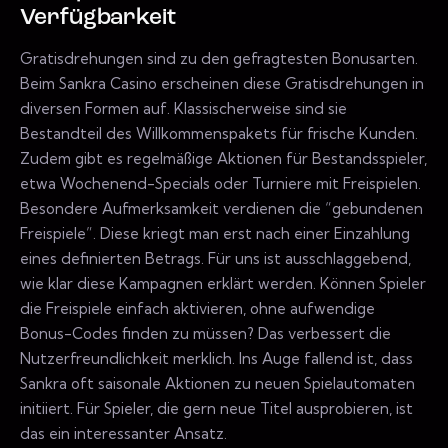
Verfügbarkeit
Gratisdrehungen sind zu den gefragtesten Bonusarten.
Beim Sankra Casino erscheinen diese Gratisdrehungen in
diversen Formen auf. Klassischerweise sind sie
Bestandteil des Willkommenspakets für frische Kunden.
Zudem gibt es regelmäßige Aktionen für Bestandsspieler,
etwa Wochenend-Specials oder Turniere mit Freispielen.
Besondere Aufmerksamkeit verdienen die “gebundenen
Freispiele”. Diese kriegt man erst nach einer Einzahlung
eines definierten Betrags. Für uns ist ausschlaggebend,
wie klar diese Kampagnen erklärt werden. Können Spieler
die Freispiele einfach aktivieren, ohne aufwendige
Bonus-Codes finden zu müssen? Das verbessert die
Nutzerfreundlichkeit merklich. Ins Auge fallend ist, dass
Sankra oft saisonale Aktionen zu neuen Spielautomaten
initiiert. Für Spieler, die gern neue Titel ausprobieren, ist
das ein interessanter Ansatz.