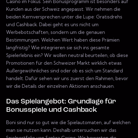
Casino im Fokus. Sein Bonusprogramm ist besonders auf
Kunden aus der Schweiz angepasst. Wir nehmen die
beiden Kernversprechen unter die Lupe: Gratisdrehs
und Cashback. Dabei geht es uns nicht um
Werbebotschaften, sondern um die genauen
Bestimmungen. Welchen Wert haben diese Prämien
langfristig? Wie integrieren sie sich ins gesamte
Spielerlebnis ein? Wir wollen neutral beurteilen, ob diese
Promotionen für den Schweizer Markt wirklich etwas
Außergewöhnliches sind oder ob es sich um Standard
handelt. Dafür sehen wir uns zuerst den Rahmen, bevor
wir die Details der einzelnen Aktionen anschauen.
Das Spielangebot: Grundlage für
Bonusspiele und Cashback
Boni sind nur so gut wie die Spielautomaten, auf welchen
man sie nutzen kann. Deshalb untersuchen wir das
Spielportfolio von Sankra Casino. Wir bewerten die