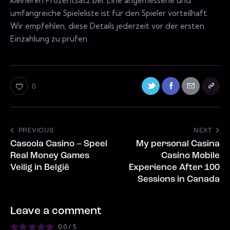
kleineren Prozentsatz bei. Eine angemessene und
umfangreiche Spieleliste ist für den Spieler vorteilhaft.
Wir empfehlen, diese Details jederzeit vor der ersten
Einzahlung zu prüfen.
0
PREVIOUS
NEXT
Casoola Casino – Speel
My personal Casina
Real Money Games
Casino Mobile
Veilig in België
Experience After 100
Sessions in Canada
Leave a comment
0.0
/
5