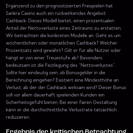
Ergänzend zu den prognostizierten Freispielen hat
Sankra Casino auch ein rückwirkendes Angebot:
Cashback. Dieses Modell bietet, einen prozentualen
Anteil der Nettoverluste eines Zeitraums zu erstatten.
Wir betrachten die konkreten Modelle an. Geht es um
wöchentlichen oder monatlichen Cashback? Welcher
Prozentsatz wird gewährt? Gilt er für alle Nutzer oder
hängt er von einer Treuestufe ab? Besonders
bedeutsam ist die Festlegung des “Nettoverlustes”.
Sollte hier eindeutig sein, ob Bonusgelder in die
Berechnung eingehen? Existiert eine Mindesthöhe an
Verlust, ab der der Cashback wirksam wird? Dieser Bonus
soll vor allem dauerhaft spielenden Kunden ein
Sicherheitsgefühl bieten. Bei einer fairen Gestaltung
kann er die durchschnittliche Verlustrate tatsächlich
reduzieren.
Ergebnis der kritischen Betrachtung