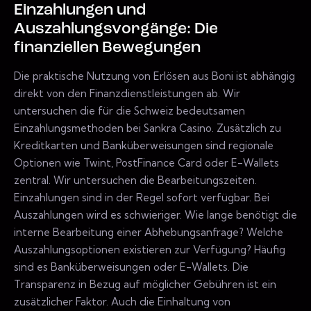
Einzahlungen und
Auszahlungsvorgänge: Die
finanziellen Bewegungen
Die praktische Nutzung von Erlösen aus Boni ist abhängig
direkt von den Finanzdienstleistungen ab. Wir
untersuchen die für die Schweiz bedeutsamen
Einzahlungsmethoden bei Sankra Casino. Zusätzlich zu
Kreditkarten und Banküberweisungen sind regionale
Optionen wie Twint, PostFinance Card oder E-Wallets
zentral. Wir untersuchen die Bearbeitungszeiten.
Einzahlungen sind in der Regel sofort verfügbar. Bei
Auszahlungen wird es schwieriger. Wie lange benötigt die
interne Bearbeitung einer Abhebungsanfrage? Welche
Auszahlungsoptionen existieren zur Verfügung? Häufig
sind es Banküberweisungen oder E-Wallets. Die
Transparenz in Bezug auf möglicher Gebühren ist ein
zusätzlicher Faktor. Auch die Einhaltung von