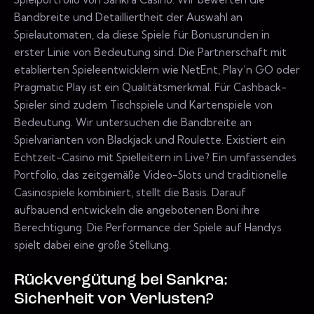
Bandbreite und Detailliertheit der Auswahl an
Spielautomaten, da diese Spiele für Bonusrunden in
erster Linie von Bedeutung sind. Die Partnerschaft mit
etablierten Spieleentwicklern wie NetEnt, Play’n GO oder
Pragmatic Play ist ein Qualitätsmerkmal. Für Cashback-
Spieler sind zudem Tischspiele und Kartenspiele von
Bedeutung. Wir untersuchen die Bandbreite an
Spielvarianten von Blackjack und Roulette. Existiert ein
Echtzeit-Casino mit Spielleitern in Live? Ein umfassendes
Portfolio, das zeitgemäße Video-Slots und traditionelle
Casinospiele kombiniert, stellt die Basis. Darauf
aufbauend entwickeln die angebotenen Boni ihre
Berechtigung. Die Performance der Spiele auf Handys
spielt dabei eine große Stellung.
Rückvergütung bei Sankra:
Sicherheit vor Verlusten?