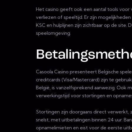
Het casino geeft ook een aantal tools voor 
verliezen of speeltijd. Er zijn mogelijkhede
KSC en hulplijnen zijn zichtbaar op de site. 
speelomgeving.
Betalingsmeth
Casoola Casino presenteert Belgische spel
creditcards (Visa/Mastercard) zijn te gebrui
België, is vanzelfsprekend aanwezig. Ook mog
verwerkingstijd voor stortingen en opname
Stortingen zijn doorgaans direct verwerkt, 
snelst, met uitbetalingen binnen 24 uur. B
opnamelimieten en eist voor de eerste uitbe