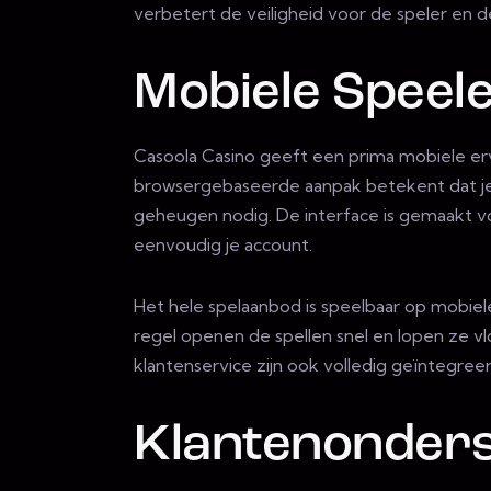
verbetert de veiligheid voor de speler en de
Mobiele Speel
Casoola Casino geeft een prima mobiele erv
browsergebaseerde aanpak betekent dat je 
geheugen nodig. De interface is gemaakt vo
eenvoudig je account.
Het hele spelaanbod is speelbaar op mobiele a
regel openen de spellen snel en lopen ze 
klantenservice zijn ook volledig geïntegreer
Klantenonders