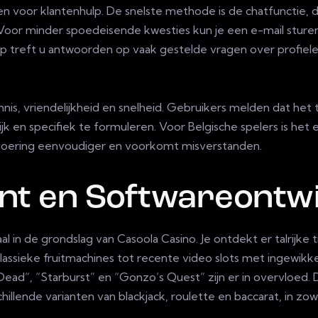
n voor klantenhulp. De snelste methode is de chatfunctie, d
 Voor minder spoedeisende kwesties kun je een e-mail sture
p treft u antwoorden op vaak gestelde vragen over profiele
s, vriendelijkheid en snelheid. Gebruikers melden dat het t
ijk en specifiek te formuleren. Voor Belgische spelers is het
svoering eenvoudiger en voorkomt misverstanden.
nt en Softwareontw
l in de grondslag van Casoola Casino. Je ontdekt er talrijke 
ssieke fruitmachines tot recente video slots met ingewikke
Dead”, “Starburst” en “Gonzo’s Quest” zijn er in overvloed.
illende varianten van blackjack, roulette en baccarat, in zowel