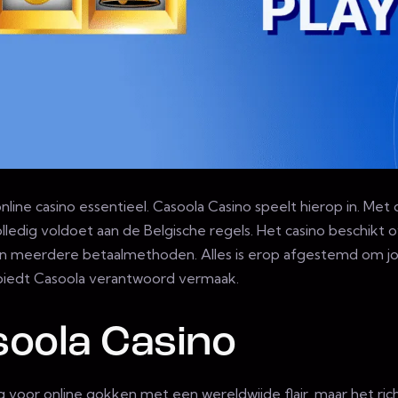
nline casino essentieel. Casoola Casino speelt hierop in. Met
 volledig voldoet aan de Belgische regels. Het casino beschi
n meerdere betaalmethoden. Alles is erop afgestemd om jou
 biedt Casoola verantwoord vermaak.
soola Casino
oor online gokken met een wereldwijde flair, maar het rich