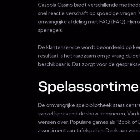
Casoola Casino biedt verschillende methode
snel reactie verschaft op spoedige vragen.
omvangrijke afdeling met FAQ (FAQ). Hiero
spelregels.
De klantenservice wordt beoordeeld op kenni
resultaat is het raadzaam om je vraag duidel
beschikbaar is. Dat zorgt voor de gesprek
Spelassortime
De omvangrijke spelbibliotheek staat centraa
vanzelfsprekend de show domineren. Van kla
wensen over. Populaire games als “Book of 
assortiment aan tafelspellen. Denk aan versch