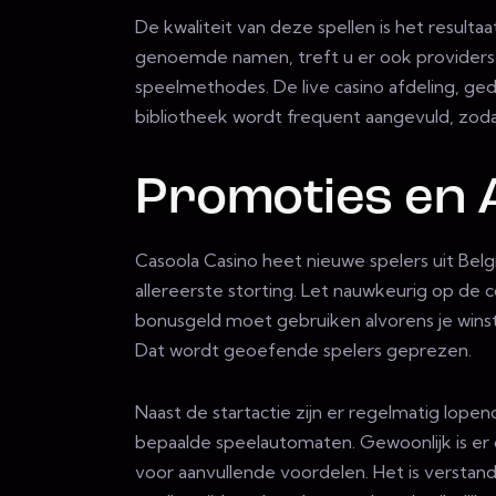
De kwaliteit van deze spellen is het resul
genoemde namen, treft u er ook providers al
speelmethodes. De live casino afdeling, ged
bibliotheek wordt frequent aangevuld, zoda
Promoties en A
Casoola Casino heet nieuwe spelers uit Bel
allereerste storting. Let nauwkeurig op de 
bonusgeld moet gebruiken alvorens je winst
Dat wordt geoefende spelers geprezen.
Naast de startactie zijn er regelmatig lopen
bepaalde speelautomaten. Gewoonlijk is e
voor aanvullende voordelen. Het is versta