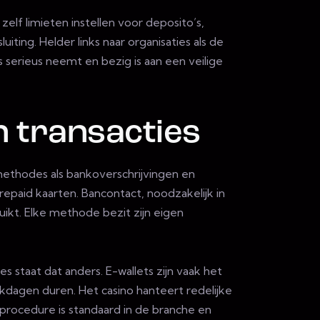
elf limieten instellen voor deposito’s,
iting. Helder links naar organisaties als de
rs serieus neemt en bezig is aan een veilige
 transacties
ethodes als bankoverschrijvingen en
prepaid kaarten. Bancontact, noodzakelijk in
uikt. Elke methode bezit zijn eigen
 staat dat anders. E-wallets zijn vaak het
kdagen duren. Het casino hanteert redelijke
 procedure is standaard in de branche en