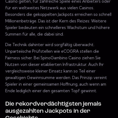
Casino gelten, für zahlreiche Spiele eines Anbieters oder
für ein weltweites Netzwerk aus vielen Casinos.
Besonders die gekoppelten Jackpots erreichen so schnell
Millionenbeträge. Das ist der Kern des Reizes: Weitere
Spieler bedeuten ein schnelleres Wachstum und höhere
Summen für alle, die dabei sind.
Die Technik dahinter wird sorgfältig überwacht.
Unparteiische Prüfstellen wie eCOGRA stellen die
Fairness sicher. Bei SpinoGambino Casino ziehen Sie
Nutzen von dieser etablierten Infrastruktur. Auch Ihr
vergleichsweise kleiner Einsatz kann so Teil einer
gewaltigen Gewinnsumme werden. Das Prinzip vereint
Spieler in einer gemeinsamen Hoffnung, auch wenn am
Ende lediglich einer den gesamten Topf gewinnt.
Die rekordverdächtigsten jemals
ausgezahlten Jackpots in der