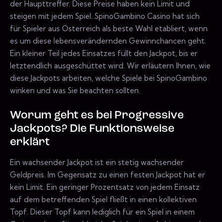
der Haupttreffer. Diese Preise haben kein Limit und
steigen mit jedem Spiel. SpinoGambino Casino hat sich
für Spieler aus Österreich als beste Wahl etabliert, wenn
es um diese lebensverändernden Gewinnchancen geht.
Ein kleiner Teil jedes Einsatzes füllt den Jackpot, bis er
letztendlich ausgeschüttet wird. Wir erläutern Ihnen, wie
diese Jackpots arbeiten, welche Spiele bei SpinoGambino
winken und was Sie beachten sollten.
Worum geht es bei Progressive
Jackpots? Die Funktionsweise
erklärt
Ein wachsender Jackpot ist ein stetig wachsender
Geldpreis. Im Gegensatz zu einen festen Jackpot hat er
kein Limit. Ein geringer Prozentsatz von jedem Einsatz
auf dem betreffenden Spiel fließt in einen kollektiven
Topf. Dieser Topf kann lediglich für ein Spiel in einem