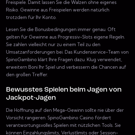
Freispiele. Damit lassen Sie die Walzen ohne eigenes
Risiko. Gewinne aus Freispielen werden natürlich
trotzdem für Ihr Konto.
Lesen Sie die Bonusbedingungen immer genau. Oft
gelten für Gewinne aus Progressiv-Slots eigene Regeln.
Sie zahlen vielleicht nur zu einem Teil zu den
Umsatzanforderungen bei. Das Kundenservice-Team von
SpinoGambino klärt Ihre Fragen dazu. Klug verwendet,
erweitern Boni Ihr Spiel und verbessern die Chancen auf
den großen Treffer.
Bewusstes Spielen beim Jagen von
Jackpot-Jagen
Die Hoffnung auf den Mega-Gewinn sollte nie über der
Vorsicht rangieren. SpinoGambino Casino fördert
verantwortungsvolles Spielen mit nützlichen Tools. Sie
können Einzahlungslimits, Verlustlimits oder Session-