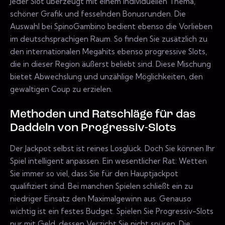
Jeder Slot überzeugt mit einem individuellen Thema,
schöner Grafik und fesselnden Bonusrunden. Die
Auswahl bei SpinoGambino bedient ebenso die Vorlieben
im deutschsprachigen Raum. So finden Sie zusätzlich zu
den internationalen Megahits ebenso progressive Slots,
die in dieser Region äußerst beliebt sind. Diese Mischung
bietet Abwechslung und unzählige Möglichkeiten, den
gewaltigen Coup zu erzielen.
Methoden und Ratschläge für das
Daddeln von Progressiv-Slots
Der Jackpot selbst ist reines Losglück. Doch Sie können Ihr
Spiel intelligent anpassen. Ein wesentlicher Rat: Wetten
Sie immer so viel, dass Sie für den Hauptjackpot
qualifiziert sind. Bei manchen Spielen schließt ein zu
niedriger Einsatz den Maximalgewinn aus. Genauso
wichtig ist ein festes Budget. Spielen Sie Progressiv-Slots
nur mit Geld, dessen Verzicht Sie nicht spüren. Die