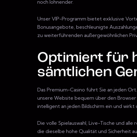
noch lohnender.
Unser VIP-Programm bietet exklusive Vortei
Bonusangebote, beschleunigte Auszahlunge
zu weiterführenden außergewöhnlichen Privi
Optimiert für 
sämtlichen Ge
Das Premium-Casino führt Sie an jeden Ort. 
unsere Website bequem über den Browser Ih
intelligent an jeden Bildschirm ein und wirk
Die volle Spielauswahl, Live-Tische und all
die dieselbe hohe Qualität und Sicherheit a