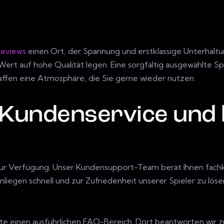
Reviews
einen Ort, der Spannung und erstklassige Unterhaltu
 Wert auf hohe Qualität legen. Eine sorgfältig ausgewählte S
haffen eine Atmosphäre, die Sie gerne wieder nutzen.
 Kundenservice und h
ur Verfügung. Unser Kundensupport-Team berät Ihnen fachku
 Anliegen schnell und zur Zufriedenheit unserer Spieler zu lö
te einen ausführlichen FAQ-Bereich. Dort beantworten wir z