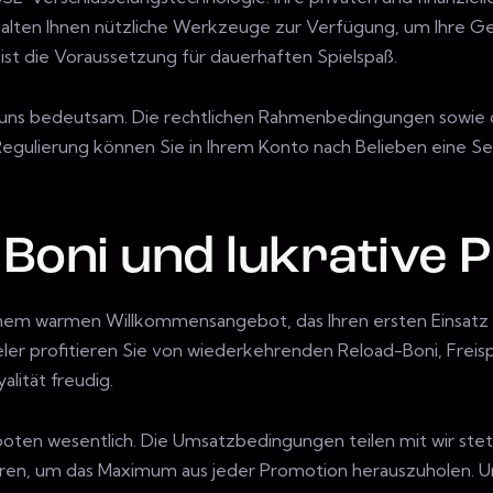
alten Ihnen nützliche Werkzeuge zur Verfügung, um Ihre Gel
ist die Voraussetzung für dauerhaften Spielspaß.
 uns bedeutsam. Die rechtlichen Rahmenbedingungen sowie di
he Regulierung können Sie in Ihrem Konto nach Belieben eine
Boni und lukrative 
einem warmen Willkommensangebot, das Ihren ersten Einsatz d
pieler profitieren Sie von wiederkehrenden Reload-Boni, Freis
lität freudig.
boten wesentlich. Die Umsatzbedingungen teilen mit wir stet
ren, um das Maximum aus jeder Promotion herauszuholen. Un