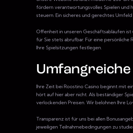
fördern verantwortungsvolles Spielen und h
steuern. Ein sicheres und gerechtes Umfeld 
Offenheit in unseren Geschäftsabläufen ist
für Sie stets abrufbar. Für eine persönlic
Ihre Spielsitzungen festlegen.
Umfangreiche 
Ihre Zeit bei Roostino Casino beginnt mit 
hört auf hier aber nicht. Als beständiger S
verlockenden Preisen. Wir belohnen Ihre Loya
Transparenz ist für uns bei allen Bonusange
jeweiligen Teilnahmebedingungen zu studie