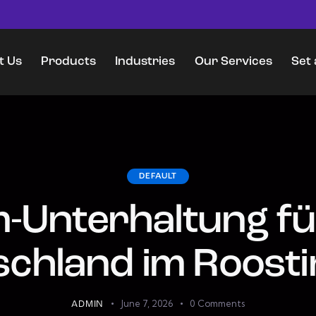
t Us
Products
Industries
Our Services
Set
s
Products
Industries
Our Services
Set a 
DEFAULT
-Unterhaltung fü
schland im Roosti
June 7, 2026
0
Comments
ADMIN