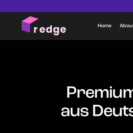
Home
Abou
Home
About U
Premium
aus Deut