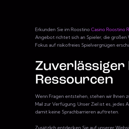
Erkunden Sie im Roostino
Casino Roostino 
Angebot richtet sich an Spieler, die großen
Fokus auf risikofreies Spielvergnügen ersc
Zuverlässiger
Ressourcen
Wenn Fragen entstehen, stehen wir Ihnen z
Mail zur Verfügung. Unser Ziel ist es, jedes
damit keine Sprachbarrieren auftreten.
Zusätzlich entdecken Sie auf unserer Websi