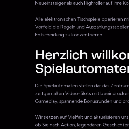
Neueinsteiger als auch Highroller auf ihre
Alle elektronischen Tischspiele operieren mi
Vorfeld die Regeln und Auszahlungstabellen 
Entscheidung zu konzentrieren.
Herzlich willk
Spielautomate
Die Spielautomaten stellen dar das Zentrum 
zeitgemäßen Video-Slots mit beeindruckende
Gameplay, spannende Bonusrunden und progre
Wir setzen auf Vielfalt und aktualisieren un
ob Sie nach Action, legendären Geschichten