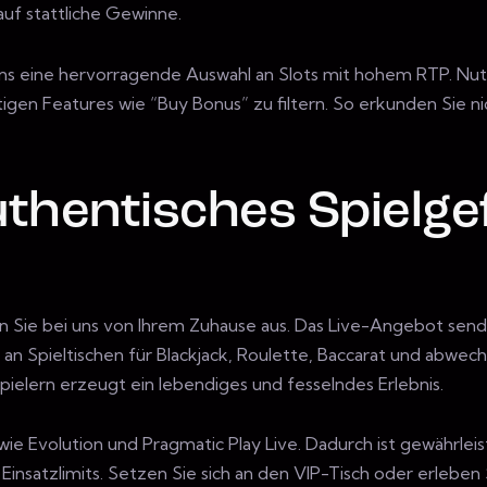
auf stattliche Gewinne.
s eine hervorragende Auswahl an Slots mit hohem RTP. Nutz
igen Features wie “Buy Bonus” zu filtern. So erkunden Sie ni
thentisches Spielgef
n Sie bei uns von Ihrem Zuhause aus. Das Live-Angebot sende
e an Spieltischen für Blackjack, Roulette, Baccarat und ab
elern erzeugt ein lebendiges und fesselndes Erlebnis.
wie Evolution und Pragmatic Play Live. Dadurch ist gewährlei
 Einsatzlimits. Setzen Sie sich an den VIP-Tisch oder erlebe