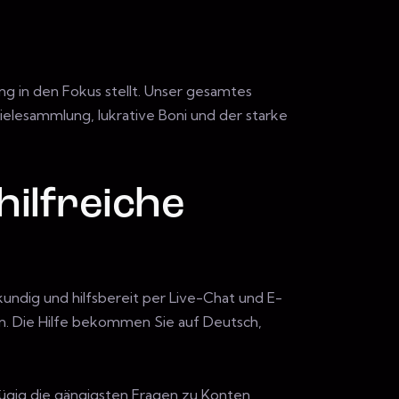
ng in den Fokus stellt. Unser gesamtes
pielesammlung, lukrative Boni und der starke
ilfreiche
ndig und hilfsbereit per Live-Chat und E-
sen. Die Hilfe bekommen Sie auf Deutsch,
ügig die gängigsten Fragen zu Konten,