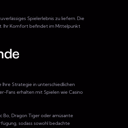
rlässiges Spielerlebnis zu liefern. Die
. Ihr Komfort befindet im Mittelpunkt
nde
 Ihre Strategie in unterschiedlichen
er-Fans erhalten mit Spielen wie Casino
c Bo, Dragon Tiger oder amüsante
Verfügung, sodass sowohl bedachte