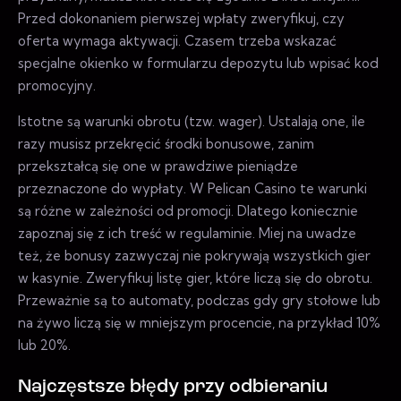
Przed dokonaniem pierwszej wpłaty zweryfikuj, czy
oferta wymaga aktywacji. Czasem trzeba wskazać
specjalne okienko w formularzu depozytu lub wpisać kod
promocyjny.
Istotne są warunki obrotu (tzw. wager). Ustalają one, ile
razy musisz przekręcić środki bonusowe, zanim
przekształcą się one w prawdziwe pieniądze
przeznaczone do wypłaty. W Pelican Casino te warunki
są różne w zależności od promocji. Dlatego koniecznie
zapoznaj się z ich treść w regulaminie. Miej na uwadze
też, że bonusy zazwyczaj nie pokrywają wszystkich gier
w kasynie. Zweryfikuj listę gier, które liczą się do obrotu.
Przeważnie są to automaty, podczas gdy gry stołowe lub
na żywo liczą się w mniejszym procencie, na przykład 10%
lub 20%.
Najczęstsze błędy przy odbieraniu