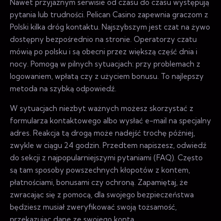
Nawet przyjaznym serwisie od czasu do czasu występują
pytania lub trudności. Pelican Casino zapewnia graczom z
Polski kilka dróg kontaktu. Najszybszym jest czat na żywo
dostępny bezpośrednio na stronie. Operatorzy czatu
mówią po polsku i są obecni przez większą część dnia i
nocy. Pomogą w pilnych sytuacjach: przy problemach z
logowaniem, wpłatą czy z użyciem bonusu. To najlepszy
metoda na szybką odpowiedź.
W sytuacjach niezbyt ważnych możesz skorzystać z
formularza kontaktowego albo wysłać e-mail na specjalny
adres. Reakcja tą drogą może nadejść trochę później,
zwykle w ciągu 24 godzin. Przedtem napiszesz, odwiedź
do sekcji z najpopularniejszymi pytaniami (FAQ). Często
są tam sposoby powszechnych kłopotów z kontem,
płatnościami, bonusami czy ochroną. Zapamiętaj, że
zwracając się z pomocą, dla swojego bezpieczeństwa
będziesz musiał zweryfikować swoją tożsamość,
przekazując dane ze swojego konta.