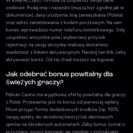
W kolejnej części formularza uzupełnisz swoje dane
osobowe. Podaj imię i nazwisko (muszą być zgodne jak w
dokumencie), datę urodzenia, kraj zamieszkania (Polska)
oraz adres zameldowania z kodem pocztowym. Na sam
koniec wprowadzisz numer telefonu komórkowego. Gdy
uzupełnisz wszystkie pola i wybierzesz przycisk
rejestracji, na swoją skrzynkę mailową dostaniesz
wiadomość z linkiem aktywacyjnym. Naciśnij ten link, żeby
aktywować konto. Od tej chwili możesz się logować.
Jak odebrać bonus powitalny dla
świeżych graczy?
Pelican Casino ma wyjątkową ofertę powitalną dla graczy
z Polski. Przeważnie jest to bonus od pierwszej wpłaty.
Może przyjąć formę dodatkowych środków (np. 100%
twojej wpłaty do określonej kwoty) lub darmowych
spinów na określonych automatach. Żeby bonus został ci
przyznany, musisz kierować się zgodnie z instrukcjami.