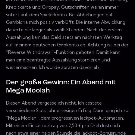
Kreditkarte und Giropay. Gutschriften waren immer
sofort auf dem Spielerkonto. Bei Abhebungen hat
Gambloria mich positiv verblüfft. Die interne Abwicklung
dauerte nie länger als zwölf Stunden. Nach der ersten
Auszahlung kam das Geld stets am nächsten Werktag
auf meinem deutschen Girokonto an. Achtung ist bei der
“Reverse Withdrawal”-Funktion geboten. Damit kann
man eine beantragte Auszahlung stornieren und
weitermachen. Ich würde abraten davon ab.
Der große Gewinn: Ein Abend mit
Mega Moolah
Diesen Abend vergesse ich nicht. Ich testete
verschiedene Slots, ohne riesigen Erfolg. Dann ging ich zu
“Mega Moolah”, dem progressiven Jackpot-Automaten.
Mit einem Einsatzbetrag von 2,50 € pro Dreh löste ich
nach etwa einer halben Stunde die Jackpot-Bonusrunde