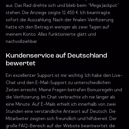
aus. Das Rad drehte sich und blieb beim “Mega Jackpot”
stehen. Die Anzeige zeigte 12.450 €. Ich beantragte
sofort die Auszahlung. Nach der finalen Verifizierung
hatte ich den Betrag in weniger als zwei Tagen auf
meinem Konto. Alles funktionierte glatt und
nachvollziehbar.
Kundenservice auf Deutschland
bewertet
Ein exzellenter Support ist mir wichtig. Ich habe den Live-
Chat und den E-Mail-Support zu unterschiedlichen
Zeiten erreicht. Meine Fragen betrafen Bonusregeln und
die Verifizierung. Im Chat verbrachte ich nie länger als
eine Minute. Auf E-Mails erhielt ich innerhalb von zwei
Stunden eine verständliche Antwort auf Deutsch. Die
Mitarbeiter zeigten sich freundlich und hilfsbereit. Der
große FAQ-Bereich auf der Website beantwortet die