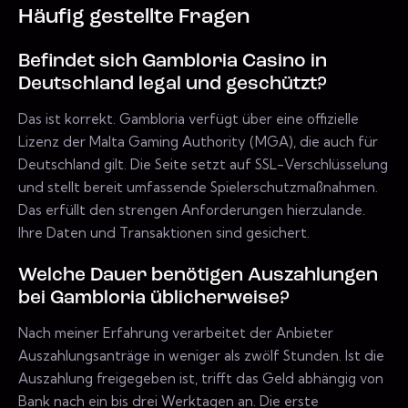
Häufig gestellte Fragen
Befindet sich Gambloria Casino in
Deutschland legal und geschützt?
Das ist korrekt. Gambloria verfügt über eine offizielle
Lizenz der Malta Gaming Authority (MGA), die auch für
Deutschland gilt. Die Seite setzt auf SSL-Verschlüsselung
und stellt bereit umfassende Spielerschutzmaßnahmen.
Das erfüllt den strengen Anforderungen hierzulande.
Ihre Daten und Transaktionen sind gesichert.
Welche Dauer benötigen Auszahlungen
bei Gambloria üblicherweise?
Nach meiner Erfahrung verarbeitet der Anbieter
Auszahlungsanträge in weniger als zwölf Stunden. Ist die
Auszahlung freigegeben ist, trifft das Geld abhängig von
Bank nach ein bis drei Werktagen an. Die erste