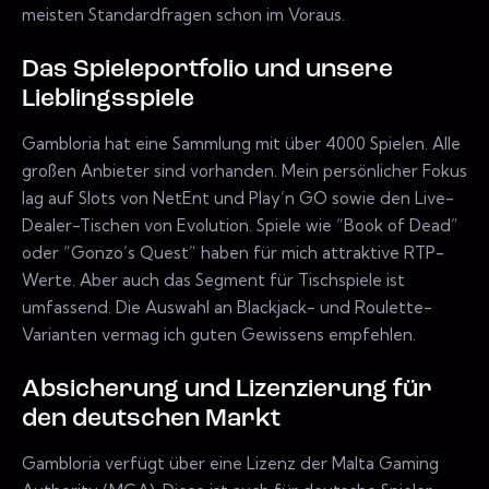
meisten Standardfragen schon im Voraus.
Das Spieleportfolio und unsere
Lieblingsspiele
Gambloria hat eine Sammlung mit über 4000 Spielen. Alle
großen Anbieter sind vorhanden. Mein persönlicher Fokus
lag auf Slots von NetEnt und Play’n GO sowie den Live-
Dealer-Tischen von Evolution. Spiele wie “Book of Dead”
oder “Gonzo’s Quest” haben für mich attraktive RTP-
Werte. Aber auch das Segment für Tischspiele ist
umfassend. Die Auswahl an Blackjack- und Roulette-
Varianten vermag ich guten Gewissens empfehlen.
Absicherung und Lizenzierung für
den deutschen Markt
Gambloria verfügt über eine Lizenz der Malta Gaming