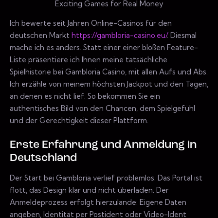
Ich bewerte seit Jahren Online-Casinos für den
deutschen Markt
https://gambloria-casino.eu/
. Diesmal
mache ich es anders. Statt einer einer bloßen Feature-
Liste präsentiere ich Ihnen meine tatsächliche
Spielhistorie bei Gambloria Casino, mit allen Aufs und Abs.
Ich erzähle von meinem höchsten Jackpot und den Tagen,
an denen es nicht lief. So bekommen Sie ein
authentisches Bild von den Chancen, dem Spielgefühl
und der Gerechtigkeit dieser Plattform.
Erste Erfahrung und Anmeldung in
Deutschland
Der Start bei Gambloria verlief problemlos. Das Portal ist
flott, das Design klar und nicht überladen. Der
Anmeldeprozess erfolgt hierzulande: Eigene Daten
angeben, Identität per Postident oder Video-Ident