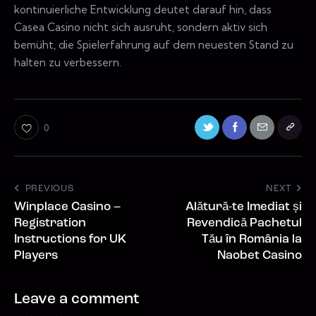
kontinuierliche Entwicklung deutet darauf hin, dass
Casea Casino nicht sich ausruht, sondern aktiv sich
bemüht, die Spielerfahrung auf dem neuesten Stand zu
halten zu verbessern.
0
PREVIOUS
NEXT
Winplace Casino –
Alătură-te Imediat și
Registration
Revendică Pachetul
Instructions for UK
Tău în România la
Players
Naobet Casino
Leave a comment