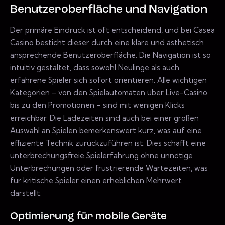
Benutzeroberfläche und Navigation
Der primäre Eindruck ist oft entscheidend, und bei Casea
Casino besticht dieser durch eine klare und ästhetisch
ansprechende Benutzeroberfläche. Die Navigation ist so
intuitiv gestaltet, dass sowohl Neulinge als auch
erfahrene Spieler sich sofort orientieren. Alle wichtigen
Kategorien – von den Spielautomaten über Live-Casino
bis zu den Promotionen – sind mit wenigen Klicks
erreichbar. Die Ladezeiten sind auch bei einer großen
Auswahl an Spielen bemerkenswert kurz, was auf eine
effiziente Technik zurückzuführen ist. Dies schafft eine
unterbrechungsfreie Spielerfahrung ohne unnötige
Unterbrechungen oder frustrierende Wartezeiten, was
für kritische Spieler einen erheblichen Mehrwert
darstellt.
Optimierung für mobile Geräte