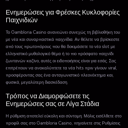
Ενημερώσεις για Φρέσκες Κυκλοφορίες
Παιχνιδιών
Το Gambloria Casino ανανεώνει συνεχώς τη βιβλιοθήκη του
με νέα και συναρπαστικά παιχνίδια. Αν θέλετε να βρίσκεστε
από τους πρωτοπόρους που θα δοκιμάσετε το νέο slot με
ελληνιστικό μυθολογικό θέμα ή το πιο πρόσφατο παιχνίδι
ζωντανών καζίνο, αυτές οι ειδοποιήσεις είναι για εσάς. Σας
επιτρέπουν να ανακαλύπτετε τα νέα hits πριν γίνουν viral,
προσφέροντας σας ένα ανταγωνιστικό πλεονέκτημα και,
φυσικά, μεγαλύτερη διασκέδαση.
Τρόπος να Διαμορφώσετε τις
Ενημερώσεις σας σε Λίγα Στάδια
Η ρύθμιση αποτελεί εύκολη και σύντομη. Μόλις εισέλθετε στο
προφίλ σας στο Gambloria Casino, πηγαίνετε στις Ρυθμίσεις