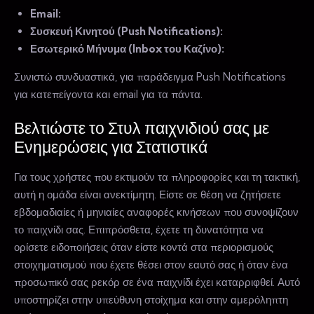
Email:
Συσκευή Κινητού (Push Notifications):
Εσωτερικό Μήνυμα (Inbox του Καζίνο):
Συνιστώ συνδυαστικά, για παράδειγμα Push Notifications
για κατεπείγοντα και email για τα πάντα.
Βελτιώστε το Στυλ παιχνιδιού σας με
Ενημερώσεις για Στατιστικά
Για τους χρήστες που εκτιμούν τα πληροφορίες και τη τακτική,
αυτή η ομάδα είναι ανεκτίμητη. Είστε σε θέση να ζητήσετε
εβδομαδιαίες ή μηνιαίες αναφορές κινήσεων που συνοψίζουν
το παιχνίδι σας. Επιπρόσθετα, έχετε τη δυνατότητα να
ορίσετε ειδοποιήσεις όταν είστε κοντά στα περιορισμούς
στοιχηματισμού που έχετε θέσει στον εαυτό σας ή όταν ένα
προσωπικό σας ρεκόρ σε ένα παιχνίδι έχει καταρριφθεί. Αυτό
υποστηρίζει στην υπεύθυνη στοίχημα και στην αμερόληπτη