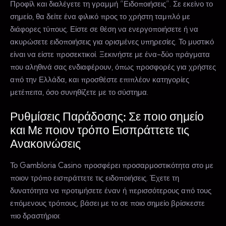
Προφίλ και διαλέγετε τη γραμμή “Ειδοποιήσεις”. Σε εκείνο το
σημείο, θα δείτε ένα φιλικό προς το χρήστη ταμπλό με
διάφορες τύπους. Είστε σε θέση να ενεργοποιήσετε ή να
ακυρώσετε ειδοποιήσεις για ορισμένες υπηρεσίες. Το μυστικό
είναι να είστε προσεκτικοί. Ξεκινήστε με ένα-δύο πράγματα
που αληθινά σας ενδιαφέρουν, όπως προσφορές για χρήστες
από την Ελλάδα, και προσθέστε επιπλέον κατηγορίες
μετέπειτα, όσο συνηθίζετε με το σύστημα.
Ρυθμίσεις Παράδοσης: Σε ποιο σημείο
και Με ποιον τρόπο Εισπράττετε τις
Ανακοινώσεις
Το Gambloria Casino προσφέρει προσαρμοστικότητα στο με
ποιον τρόπο εισπράττετε τις ειδοποιήσεις. Έχετε τη
δυνατότητα να προτιμήσετε έναν ή περισσότερους από τους
επόμενους τρόπους, βάσει με το σε ποιο σημείο βρίσκεστε
πιο δραστήριοι: