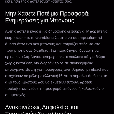
εκτίμηση της αποτελεσματικότητάς σας.
Μην Χάσετε Ποτέ μια Προσφορά:
Ενημερώσεις για Μπόνους
Αυτή αποτελεί ίσως η πιο δημοφιλής λειτουργία. Μπορείτε να
διαμορφώσετε το Gambloria Casino να σας προειδοποιεί
άμεσα όταν ένα νέο μπόνους που ταιριάζει απόλυτα στα
προτιμήσεις σας διατίθεται. Για παράδειγμα, δύναστε να
ορίσετε να λαμβάνετε ενημερώσεις αποκλειστικά για δώρα
χωρίς κατάθεση, για δωρεάν spins σε συγκεκριμένα
επιλεγμένα slot, ή για προσφορές αναπλήρωσης reload που
στοχεύουν σε μέλη με ελληνική IP. Αυτό σημαίνει ότι θα είστε
από τους πρώτους που θα εκμεταλλευτούν, προτού
προλάβει εκπνεύσει η προσφορά μπόνους ή καλυφθούν οι
συμμετοχές.
Ανακοινώσεις Ασφαλείας και