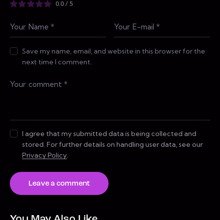
0.0
/
5
Save my name, email, and website in this browser for the
next time I comment.
I agree that my submitted data is being collected and
stored. For further details on handling user data, see our
Privacy Policy
.
You May Also Like