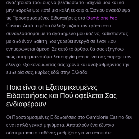
αναζητούσα τρόπους να βελτιώσω το παιχνίδι μου και να
μην παραλείψω ποτέ μια καλή ευκαιρία. Ώσπου ανακάλυψα
τις Προσαρμοσμένες Ειδοποιήσεις στο
Gambloria Faq
Casino. Αυτό το μέσο άλλαξε ριζικά τον τρόπο που
συναλλάσσομαι με το αγαπημένο μου καζίνο, καθιστώντας
με από έναν παίκτη που γυρεύει ενεργά σε έναν που
ενημερώνεται άμεσα. Σε αυτό το άρθρο, θα σας εξηγήσω
πώς αυτή η καινοτόμα λειτουργία μπορεί να σας παρέχει τον
έλεγχο, εξοικονομώντας σας χρόνο και αναβαθμίζοντας την
εμπειρία σας, κυρίως εδώ στην Ελλάδα.
Ποια είναι οι Εξατομικευμένες
Ειδοποιήσεις και Πού οφείλεται Σας
ενδιαφέρουν
Οι Προσαρμοσμένες Ειδοποιήσεις στο Gambloria Casino δεν
είναι απλά γενικά μηνύματα. Αποτελούν ένα έξυπνο
σύστημα που ο καθένας ρυθμίζετε για να αποκτάτε