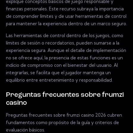
explique conceptos básicos de juego responsable y
finanzas personales. Este recurso subraya la importancia
de comprender límites y de usar herramientas de control
para mantener la experiencia dentro de un marco seguro.
Las herramientas de control dentro de los juegos, como
límites de sesión o recordatorios, pueden sumarse a la
experiencia segura. Aunque el detalle de implementación
no se ofrece aquí, la presencia de estas funciones es un
indicio de compromiso con el bienestar del usuario. Al
integrarlas, se facilita que el jugador mantenga un
equilibrio entre entretenimiento y responsabilidad.
Preguntas frecuentes sobre frumzi
casino
Preguntas frecuentes sobre frumzi casino 2026 cubren
fundamentos como propósito de la guía y criterios de
evaluación básicos.