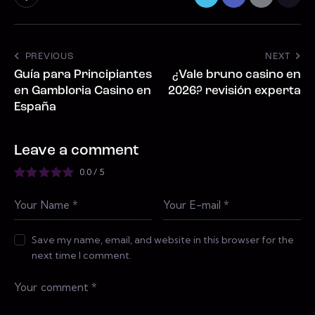
PREVIOUS
NEXT
Guía para Principiantes
¿Vale bruno casino en
en Gambloria Casino en
2026? revisión experta
España
Leave a comment
0.0
/
5
Save my name, email, and website in this browser for the
next time I comment.