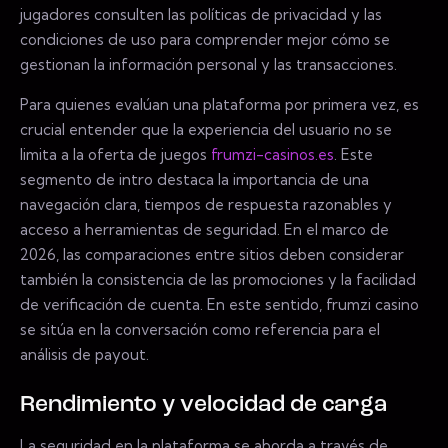
jugadores consulten las políticas de privacidad y las
condiciones de uso para comprender mejor cómo se
gestionan la información personal y las transacciones.
Para quienes evalúan una plataforma por primera vez, es
crucial entender que la experiencia del usuario no se
limita a la oferta de juegos
frumzi-casinos.es
. Este
segmento de intro destaca la importancia de una
navegación clara, tiempos de respuesta razonables y
acceso a herramientas de seguridad. En el marco de
2026, las comparaciones entre sitios deben considerar
también la consistencia de las promociones y la facilidad
de verificación de cuenta. En este sentido, frumzi casino
se sitúa en la conversación como referencia para el
análisis de payout.
Rendimiento y velocidad de carga
La seguridad en la plataforma se aborda a través de