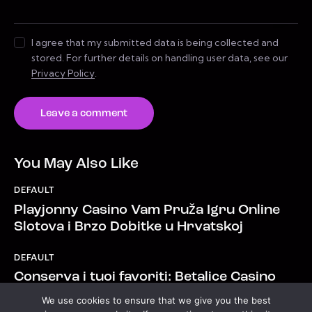
I agree that my submitted data is being collected and
stored. For further details on handling user data, see our
Privacy Policy
.
You May Also Like
DEFAULT
Playjonny Casino Vam Pruža Igru Online
Slotova i Brzo Dobitke u Hrvatskoj
DEFAULT
Conserva i tuoi favoriti: Betalice Casino
introduce la caratteristica Wishlist in Italia
We use cookies to ensure that we give you the best