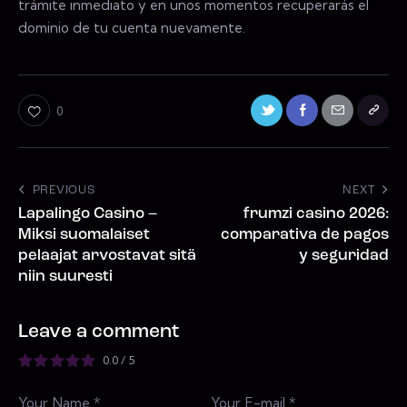
trámite inmediato y en unos momentos recuperarás el
dominio de tu cuenta nuevamente.
0
PREVIOUS
NEXT
Lapalingo Casino –
frumzi casino 2026:
Miksi suomalaiset
comparativa de pagos
pelaajat arvostavat sitä
y seguridad
niin suuresti
Leave a comment
0.0
/
5