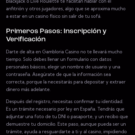
Blackjack o Live Roulette te facilitan hablar con el
anfitrión y otros jugadores, algo que se aproxima mucho
a estar en un casino físico sin salir de tu sofá.
Primeros Pasos: Inscripción y
Verificación
Darte de alta en Gambloria Casino no te llevará mucho
tiempo. Solo debes llenar un formulario con datos
personales básicos, elegir un nombre de usuario y una
contraseña. Asegúrate de que la información sea
correcta, porque la necesitarás para depositar y extraer
dinero más adelante.
Después del registro, necesitas confirmar tu identidad.
Es un trámite necesario por ley en España. Tendrás que
adjuntar una foto de tu DNI o pasaporte, y un recibo que
demuestre tu domicilio. Este paso, aunque pueda ser un
trámite, ayuda a resguardarte a ti y al casino, impidiendo