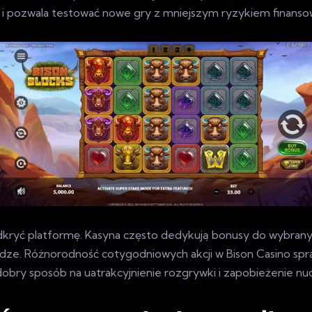
 i pozwala testować nowe gry z mniejszym ryzykiem finans
odkryć platformę. Kasyna często dedykują bonusy do wybrany
adze. Różnorodność cotygodniowych akcji w Bison Casino sprawi
 dobry sposób na uatrakcyjnienie rozgrywki i zapobieżenie nu