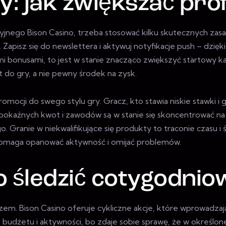
y: jak zwiększać prof
ego Bison Casino, trzeba stosować kilku skutecznych zasad. 
pisz się do newslettera i aktywuj notyfikacje push – dzięki 
mi bonusami, to jest w stanie znacząco zwiększyć startowy ka
do gry, a nie pewny środek na zysk.
cji do swego stylu gry. Gracz, kto stawia niskie stawki i g
pokaźnych kwot i zawodów są w stanie się skoncentrować na a
. Granie w niekwalifikujące się produkty to traconie czasu 
pomaga opanować aktywność i omijać problemów.
o śledzić cotygodni
czem. Bison Casino oferuje cykliczne akcje, które wprowadza
 budżetu i aktywności, bo zdaje sobie sprawę, że w określo