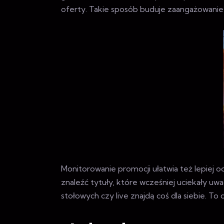
oferty. Takie sposób buduje zaangażowanie
Monitorowanie promocji ułatwia też lepiej 
znaleźć tytuły, które wcześniej uciekały uw
stołowych czy live znajdą coś dla siebie. To