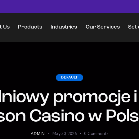
t Us
Products
Industries
Our Services
Set
s
Products
Industries
Our Services
Set a 
DEFAULT
dniowy promocje i
son Casino w Pol
May 30, 2026
0
Comments
ADMIN