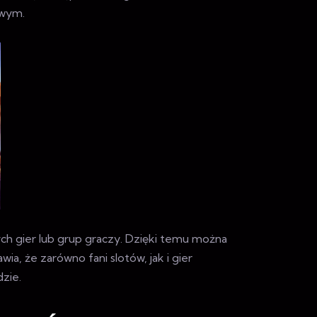
owym.
ch gier lub grup graczy. Dzięki temu można
a, że zarówno fani slotów, jak i gier
dzie.