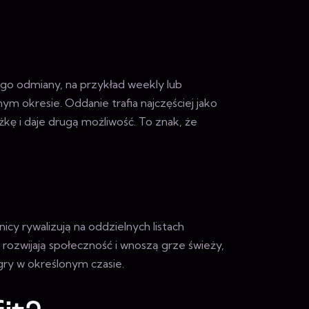
ego odmiany, na przykład weekly lub
m okresie. Oddanie trafia najczęściej jako
kę i daje drugą możliwość. To znak, że
icy rywalizują na oddzielnych listach
rozwijają społeczność i wnoszą grze świeży,
gry w określonym czasie.