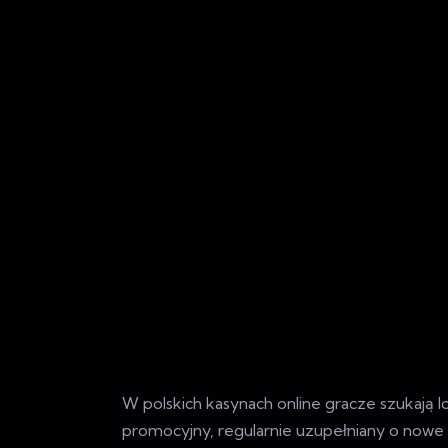
W polskich kasynach online gracze szukają lo
promocyjny, regularnie uzupełniany o nowe 