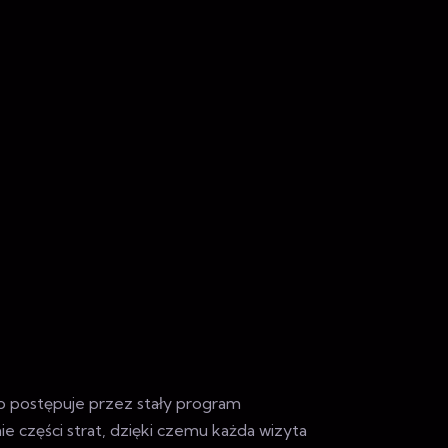
ino postępuje przez stały program
e części strat, dzięki czemu każda wizyta