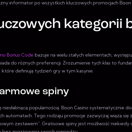
zny informator po wszystkich kluczowych promocjach Bison Ca
luczowych kategorii
sino Bonus Code
bazuje na wielu stałych elementach, występu
wiada do różnych preferencji. Zrozumienie tych klas to fund
które definiują tydzień gry w tym kasynie.
darmowe spiny
się niesłabnącą popularnością. Bison Casino systematycznie d
ch automatach. Tego rodzaju promocje zazwyczaj wiążą się z
wym zestawem”. Gratisowe spiny jest możliwość niekiedy d
 bez angażowania swoich pieniędzy.