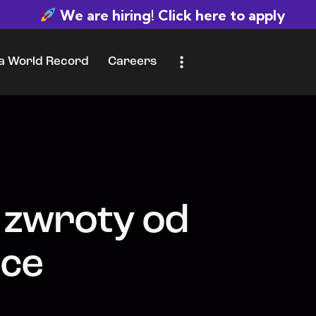
We are hiring! Click here to apply
 a World Record
Careers
World Record
Careers
 zwroty od
sce