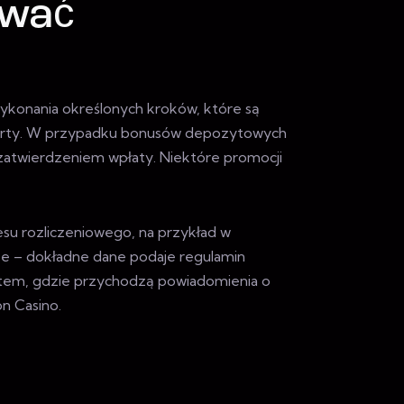
ować
ykonania określonych kroków, które są
 oferty. W przypadku bonusów depozytowych
 zatwierdzeniem wpłaty. Niektóre promocji
su rozliczeniowego, na przykład w
dze – dokładne dane podaje regulamin
ontem, gdzie przychodzą powiadomienia o
on Casino.