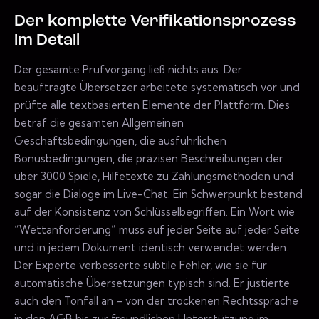
Der komplette Verifikationsprozess
im Detail
Der gesamte Prüfvorgang ließ nichts aus. Der
beauftragte Übersetzer arbeitete systematisch vor und
prüfte alle textbasierten Elemente der Plattform. Dies
betraf die gesamten Allgemeinen
Geschäftsbedingungen, die ausführlichen
Bonusbedingungen, die präzisen Beschreibungen der
über 3000 Spiele, Hilfetexte zu Zahlungsmethoden und
sogar die Dialoge im Live-Chat. Ein Schwerpunkt bestand
auf der Konsistenz von Schlüsselbegriffen. Ein Wort wie
“Wettanforderung” muss auf jeder Seite auf jeder Seite
und in jedem Dokument identisch verwendet werden.
Der Experte verbesserte subtile Fehler, wie sie für
automatische Übersetzungen typisch sind. Er justierte
auch den Tonfall an – von der trockenen Rechtssprache
in den AGB bis zur freundlichen Unterstützung im