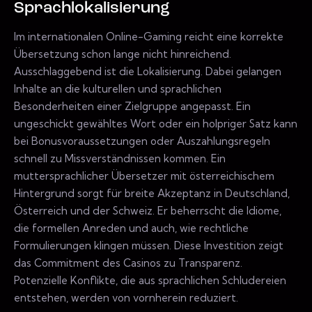
Sprachlokalisierung
Im internationalen Online-Gaming reicht eine korrekte
Übersetzung schon lange nicht hinreichend.
Ausschlaggebend ist die Lokalisierung. Dabei gelangen
Inhalte an die kulturellen und sprachlichen
Besonderheiten einer Zielgruppe angepasst. Ein
ungeschickt gewähltes Wort oder ein holpriger Satz kann
bei Bonusvoraussetzungen oder Auszahlungsregeln
schnell zu Missverständnissen kommen. Ein
muttersprachlicher Übersetzer mit österreichischem
Hintergrund sorgt für breite Akzeptanz in Deutschland,
Österreich und der Schweiz. Er beherrscht die Idiome,
die formellen Anreden und auch, wie rechtliche
Formulierungen klingen müssen. Diese Investition zeigt
das Commitment des Casinos zu Transparenz.
Potenzielle Konflikte, die aus sprachlichen Schludereien
entstehen, werden von vornherein reduziert.