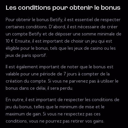
Les conditions pour obtenir le bonus
Pour obtenir le bonus Betify, il est essentiel de respecter
certaines conditions. D’abord, il est nécessaire de créer
un compte Betify et de déposer une somme minimale de
10 €. Ensuite, il est important de choisir un jeu qui est
éligible pour le bonus, tels que les jeux de casino ou les
jeux de paris sportif.
Il est également important de noter que le bonus est
valable pour une période de 7 jours à compter de la
création du compte. Si vous ne parvenez pas à utiliser le
bonus dans ce délai, il sera perdu.
En outre, il est important de respecter les conditions de
jeu du bonus, telles que le minimum de mise et le
maximum de gain. Si vous ne respectez pas ces
conditions, vous ne pourrez pas retirer vos gains.