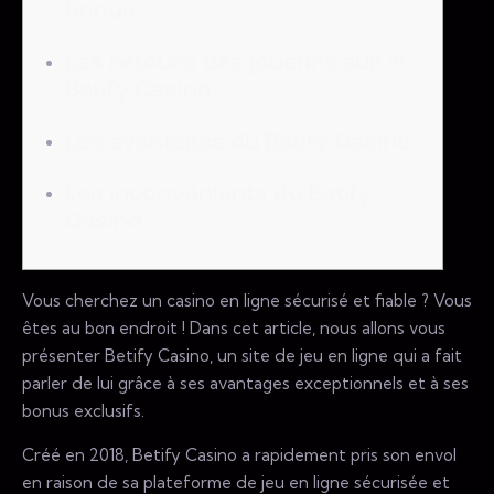
bonus
Les retours des joueurs sur le
Betify Casino
Les avantages du Betify Casino
Les inconvénients du Betify
Casino
Vous cherchez un casino en ligne sécurisé et fiable ? Vous
êtes au bon endroit ! Dans cet article, nous allons vous
présenter Betify Casino, un site de jeu en ligne qui a fait
parler de lui grâce à ses avantages exceptionnels et à ses
bonus exclusifs.
Créé en 2018, Betify Casino a rapidement pris son envol
en raison de sa plateforme de jeu en ligne sécurisée et