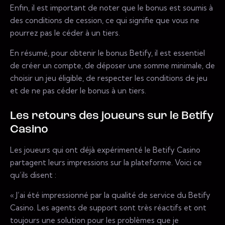
Enfin, il est important de noter que le bonus est soumis à
des conditions de cession, ce qui signifie que vous ne
pourrez pas le céder à un tiers.
En résumé, pour obtenir le bonus Betify, il est essentiel
de créer un compte, de déposer une somme minimale, de
choisir un jeu éligible, de respecter les conditions de jeu
et de ne pas céder le bonus à un tiers.
Les retours des joueurs sur le Betify
Casino
Les joueurs qui ont déjà expérimenté le Betify Casino
partagent leurs impressions sur la plateforme. Voici ce
qu’ils disent :
« J’ai été impressionné par la qualité de service du Betify
Casino. Les agents de support sont très réactifs et ont
toujours une solution pour les problèmes que je