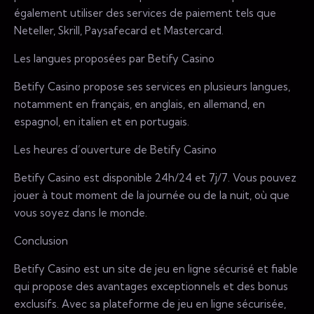
également utiliser des services de paiement tels que
Neteller, Skrill, Paysafecard et Mastercard.
Les langues proposées par Betify Casino
Betify Casino propose ses services en plusieurs langues,
notamment en français, en anglais, en allemand, en
espagnol, en italien et en portugais.
Les heures d’ouverture de Betify Casino
Betify Casino est disponible 24h/24 et 7j/7. Vous pouvez
jouer à tout moment de la journée ou de la nuit, où que
vous soyez dans le monde.
Conclusion
Betify Casino est un site de jeu en ligne sécurisé et fiable
qui propose des avantages exceptionnels et des bonus
exclusifs. Avec sa plateforme de jeu en ligne sécurisée,