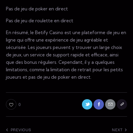
Pas de jeu de poker en direct
Pas de jeu de roulette en direct
En résumé, le Betify Casino est une plateforme de jeu en
ligne qui offre une expérience de jeu agréable et
sécurisée. Les joueurs peuvent y trouver un large choix
de jeux, un service de support rapide et efficace, ainsi
que des bonus réguliers. Cependant, il y a quelques
limitations, comme la limitation de retrait pour les petits
joueurs et pas de jeu de poker en direct.
0
PREVIOUS
NEXT