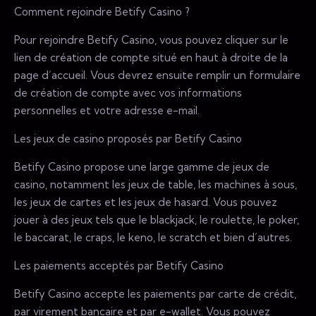
Comment rejoindre Betify Casino ?
Pour rejoindre Betify Casino, vous pouvez cliquer sur le
lien de création de compte situé en haut à droite de la
page d’accueil. Vous devrez ensuite remplir un formulaire
de création de compte avec vos informations
personnelles et votre adresse e-mail.
Les jeux de casino proposés par Betify Casino
Betify Casino propose une large gamme de jeux de
casino, notamment les jeux de table, les machines à sous,
les jeux de cartes et les jeux de hasard. Vous pouvez
jouer à des jeux tels que le blackjack, le roulette, le poker,
le baccarat, le craps, le keno, le scratch et bien d’autres.
Les paiements acceptés par Betify Casino
Betify Casino accepte les paiements par carte de crédit,
par virement bancaire et par e-wallet. Vous pouvez