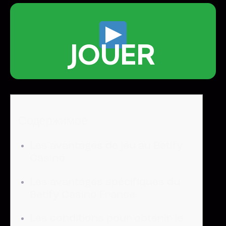
JOUER
Содержимое
Les avantages de jeu au Betify
Casino
Les avantages spécifiques du
Betify Casino France
Les conditions pour obtenir le