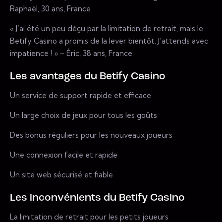
Raphaël, 30 ans, France
« J’ai été un peu déçu par la limitation de retrait, mais le
Betify Casino a promis de la lever bientôt. J’attends avec
impatience ! » – Éric, 38 ans, France
Les avantages du Betify Casino
Un service de support rapide et efficace
Un large choix de jeux pour tous les goûts
Des bonus réguliers pour les nouveaux joueurs
Une connexion facile et rapide
Un site web sécurisé et fiable
Les inconvénients du Betify Casino
La limitation de retrait pour les petits joueurs