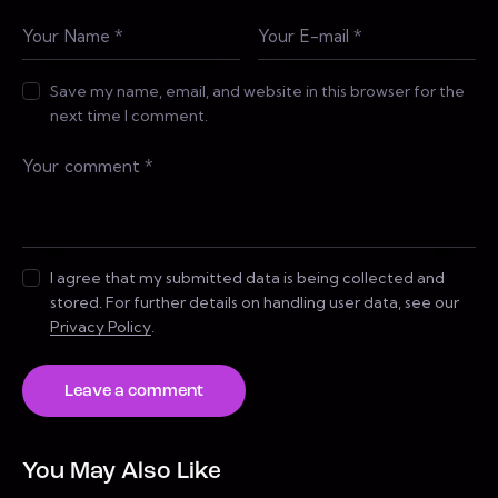
Save my name, email, and website in this browser for the
next time I comment.
I agree that my submitted data is being collected and
stored. For further details on handling user data, see our
Privacy Policy
.
You May Also Like