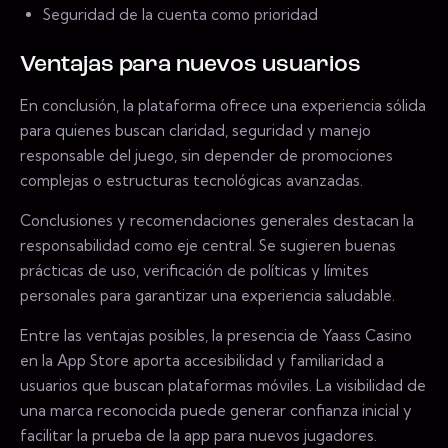
Seguridad de la cuenta como prioridad
Ventajas para nuevos usuarios
En conclusión, la plataforma ofrece una experiencia sólida
para quienes buscan claridad, seguridad y manejo
responsable del juego, sin depender de promociones
complejas o estructuras tecnológicas avanzadas.
Conclusiones y recomendaciones generales destacan la
responsabilidad como eje central. Se sugieren buenas
prácticas de uso, verificación de políticas y límites
personales para garantizar una experiencia saludable.
Entre las ventajas posibles, la presencia de Yaass Casino
en la App Store aporta accesibilidad y familiaridad a
usuarios que buscan plataformas móviles. La visibilidad de
una marca reconocida puede generar confianza inicial y
facilitar la prueba de la app para nuevos jugadores.