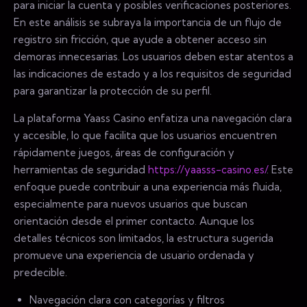
para iniciar la cuenta y posibles verificaciones posteriores.
En este análisis se subraya la importancia de un flujo de
registro sin fricción, que ayude a obtener acceso sin
demoras innecesarias. Los usuarios deben estar atentos a
las indicaciones de estado y a los requisitos de seguridad
para garantizar la protección de su perfil.
La plataforma Yaass Casino enfatiza una navegación clara
y accesible, lo que facilita que los usuarios encuentren
rápidamente juegos, áreas de configuración y
herramientas de seguridad
https://yaasss-casino.es/
. Este
enfoque puede contribuir a una experiencia más fluida,
especialmente para nuevos usuarios que buscan
orientación desde el primer contacto. Aunque los
detalles técnicos son limitados, la estructura sugerida
promueve una experiencia de usuario ordenada y
predecible.
Navegación clara con categorías y filtros