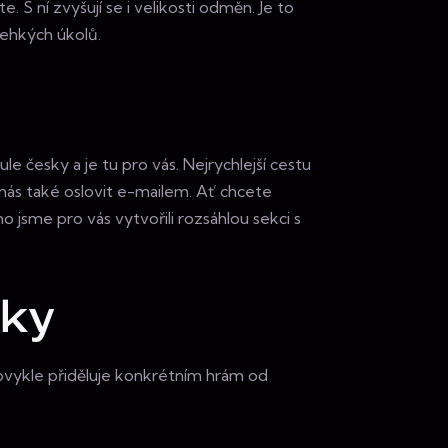
. S ní zvyšují se i velikosti odměn. Je to
lehkých úkolů.
 česky a je tu pro vás. Nejrychlejší cestu
ás také oslovit e-mailem. Ať chcete
 jsme pro vás vytvořili rozsáhlou sekci s
čky
bvykle přiděluje konkrétním hrám od