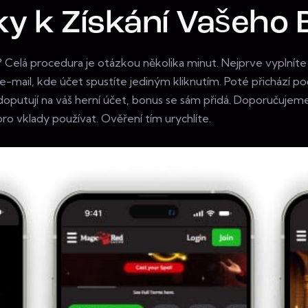
ky k Získání Vašeho
lá procedura je otázkou několika minut. Nejprve vyplníte si
e-mail, kde účet spustíte jediným kliknutím. Poté přichází po
oputují na váš herní účet, bonus se sám přidá. Doporučujeme m
ro vklady používat. Ověření tím urychlíte.