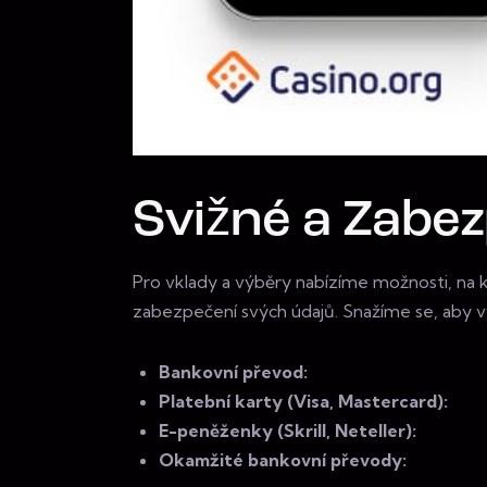
Svižné a Zabe
Pro vklady a výběry nabízíme možnosti, na k
zabezpečení svých údajů. Snažíme se, aby v
Bankovní převod:
Platební karty (Visa, Mastercard):
E-peněženky (Skrill, Neteller):
Okamžité bankovní převody: