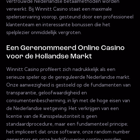
vertrouwde Nederlandse betaalmethoden worden
verwerkt. Bij Winnitt Casino staat een maximale
spelerservaring voorop, gesteund door een professioneel
klantenteam en interessante bonussen die het
spelplezier onmiddellijk vergroten.
Een Gerenommeerd Online Casino
voor de Hollandse Markt
Winnitt Casino profileert zich nadrukkelijk als een
serieuze speler op de gereguleerde Nederlandse markt.
Onze aanwezigheid is gestoeld op de fundamenten van
transparantie, geloofwaardigheid en
consumentenbescherming, in lijn met de hoge eisen van
de Nederlandse wetgeving. Het verkrijgen van een
licentie van de Kansspelautoriteit is geen
standaardprocedure, maar een fundamenteel principe;
het impliceert dat onze software, onze random number
generators en onze bedrijfsvoering continu worden