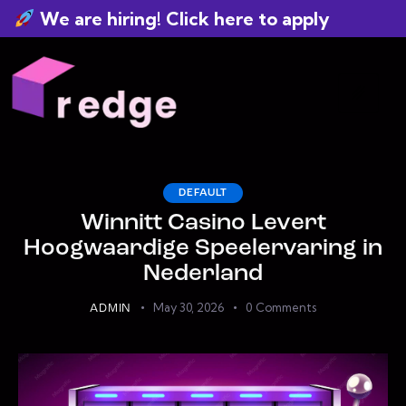
We are hiring! Click here to apply
DEFAULT
Winnitt Casino Levert
Hoogwaardige Speelervaring in
Nederland
May 30, 2026
0
Comments
ADMIN