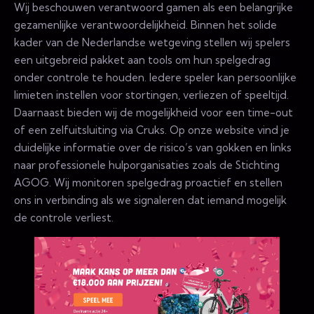
Wij beschouwen verantwoord gamen als een belangrijke
gezamenlijke verantwoordelijkheid. Binnen het solide
kader van de Nederlandse wetgeving stellen wij spelers
een uitgebreid pakket aan tools om hun spelgedrag
onder controle te houden. Iedere speler kan persoonlijke
limieten instellen voor stortingen, verliezen of speeltijd.
Daarnaast bieden wij de mogelijkheid voor een time-out
of een zelfuitsluiting via Cruks. Op onze website vind je
duidelijke informatie over de risico’s van gokken en links
naar professionele hulporganisaties zoals de Stichting
AGOG. Wij monitoren spelgedrag proactief en stellen
ons in verbinding als we signaleren dat iemand mogelijk
de controle verliest.