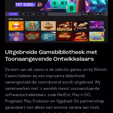
Uitgebreide Gamebibliotheek met
Toonaangevende Ontwikkelaars
De kern van elk casino is de selectie games, en bij Winnitt
Casino hebben wij een imposante bibliotheek
samengesteld die voortdurend wordt uitgebreid. Wij
samenwerken met ‘s werelds meest vooraanstaande
softwareontwikkelaars, zoals NetEnt, Play’n GO,
Pragmatic Play, Evolution en Yggdrasil. Dit partnerschap
garandeert niet alleen een enorme variatie aan titels,