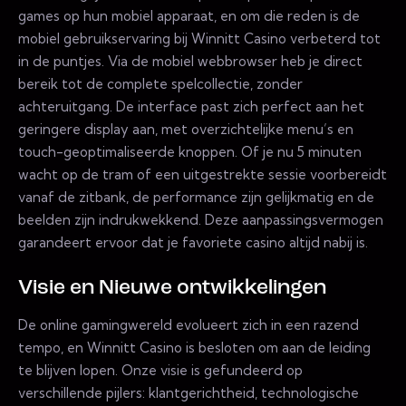
games op hun mobiel apparaat, en om die reden is de
mobiel gebruikservaring bij Winnitt Casino verbeterd tot
in de puntjes. Via de mobiel webbrowser heb je direct
bereik tot de complete spelcollectie, zonder
achteruitgang. De interface past zich perfect aan het
geringere display aan, met overzichtelijke menu’s en
touch-geoptimaliseerde knoppen. Of je nu 5 minuten
wacht op de tram of een uitgestrekte sessie voorbereidt
vanaf de zitbank, de performance zijn gelijkmatig en de
beelden zijn indrukwekkend. Deze aanpassingsvermogen
garandeert ervoor dat je favoriete casino altijd nabij is.
Visie en Nieuwe ontwikkelingen
De online gamingwereld evolueert zich in een razend
tempo, en Winnitt Casino is besloten om aan de leiding
te blijven lopen. Onze visie is gefundeerd op
verschillende pijlers: klantgerichtheid, technologische