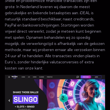
Snelle en probleemloze financiële transacties zijn een
grote. In Nederland leveren wij daarom de meest
gebruikelijke en bekende betaalopties aan. iDEAL is
natuurlijk standaard beschikbaar, naast creditcards,
PayPal en bankoverschrijvingen. Stortingen worden
vrijwel direct verwerkt, zodat je meteen kunt beginnen
met spelen. Opnamen behandelen wij zo spoedig
mogelijk; de verwerkingstijd is afhankelijk van de gekozen
methode, maar wij proberen ernaar alle verzoeken binnen
24 uur af te handelen. Alle transacties vinden plaats in
Euro’s, zonder hinderlijke valutaconversies of extra
kosten van onze kant.