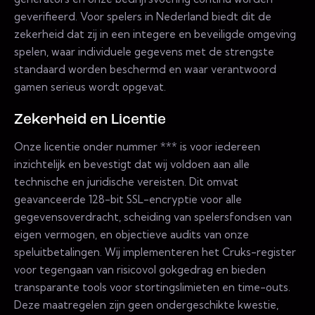
geverifieerd. Voor spelers in Nederland biedt dit de
zekerheid dat zij in een integere en beveiligde omgeving
spelen, waar individuele gegevens met de strengste
standaard worden beschermd en waar verantwoord
gamen serieus wordt opgevat.
Zekerheid en Licentie
Onze licentie onder nummer *** is voor iedereen
inzichtelijk en bevestigt dat wij voldoen aan alle
technische en juridische vereisten. Dit omvat
geavanceerde 128-bit SSL-encryptie voor alle
gegevensoverdracht, scheiding van spelersfondsen van
eigen vermogen, en objectieve audits van onze
speluitbetalingen. Wij implementeren het Cruks-register
voor tegengaan van risicovol gokgedrag en bieden
transparante tools voor stortingslimieten en time-outs.
Deze maatregelen zijn geen ondergeschikte kwestie,