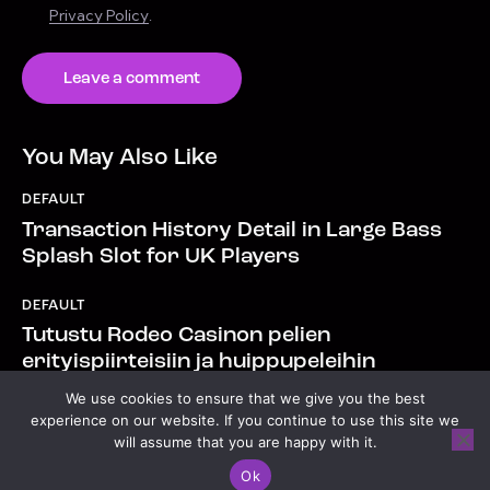
Privacy Policy
.
You May Also Like
DEFAULT
Transaction History Detail in Large Bass
Splash Slot for UK Players
DEFAULT
Tutustu Rodeo Casinon pelien
erityispiirteisiin ja huippupeleihin
Suomessa
We use cookies to ensure that we give you the best
experience on our website. If you continue to use this site we
will assume that you are happy with it.
Copyright © 2026. All rights reserved.
Ok