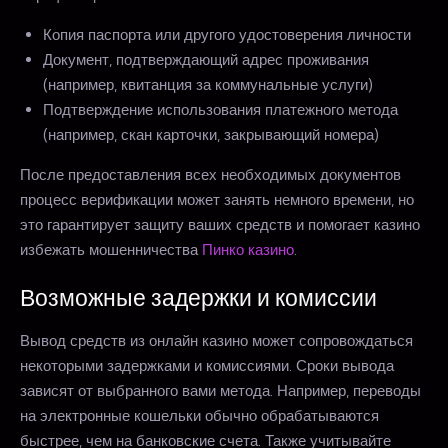
Копия паспорта или другого удостоверения личности
Документ, подтверждающий адрес проживания
(например, квитанция за коммунальные услуги)
Подтверждение использования платежного метода
(например, скан карточки, закрывающий номера)
После предоставления всех необходимых документов
процесс верификации может занять немного времени, но
это гарантирует защиту ваших средств и помогает казино
избежать мошенничества
Пинко казино
.
Возможные задержки и комиссии
Вывод средств из онлайн казино может сопровождаться
некоторыми задержками и комиссиями. Сроки вывода
зависят от выбранного вами метода. Например, переводы
на электронные кошельки обычно обрабатываются
быстрее, чем на банковские счета. Также учитывайте