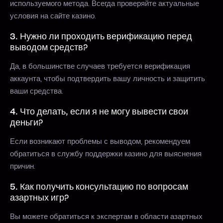
используемого метода. Всегда проверяйте актуальные
условия на сайте казино.
3. Нужно ли проходить верификацию перед
выводом средств?
Да, в большинстве случаев требуется верификация
аккаунта, чтобы подтвердить вашу личность и защитить
ваши средства.
4. Что делать, если я не могу вывести свои
деньги?
Если возникают проблемы с выводом, рекомендуем
обратиться в службу поддержки казино для выяснения
причин.
5. Как получить консультацию по вопросам
азартных игр?
Вы можете обратиться к экспертам в области азартных