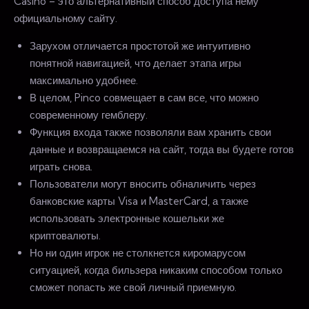
Casino – это альтернативный способ доступа нему
официальному сайту.
Зарухом отличается простотой же интуитивно
понятной навигацией, что делает этапа игры
максимально удобнее.
В целом, Pinco совмещает в сам все, что можно
современному гемблеру.
Функция входа также позволяли вам хранить свои
данные и возвращаемся на сайт, тогда вы будете готов
играть снова.
Пользователи могут вносить обналичить через
банковские карты Visa и MasterCard, а также
использовать электронные кошельки же
криптовалюты.
Но ни один игрок не столкнется киромарусом
ситуацией, когда бильзера никаким способом только
сможет попасть же свой личный приемную.