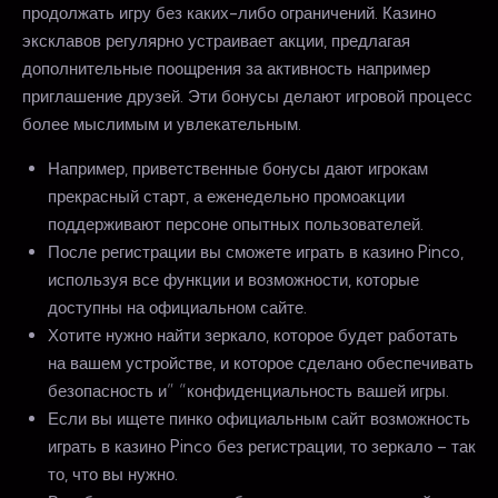
продолжать игру без каких-либо ограничений. Казино
эксклавов регулярно устраивает акции, предлагая
дополнительные поощрения за активность например
приглашение друзей. Эти бонусы делают игровой процесс
более мыслимым и увлекательным.
Например, приветственные бонусы дают игрокам
прекрасный старт, а еженедельно промоакции
поддерживают персоне опытных пользователей.
После регистрации вы сможете играть в казино Pinco,
используя все функции и возможности, которые
доступны на официальном сайте.
Хотите нужно найти зеркало, которое будет работать
на вашем устройстве, и которое сделано обеспечивать
безопасность и” “конфиденциальность вашей игры.
Если вы ищете пинко официальным сайт возможность
играть в казино Pinco без регистрации, то зеркало – так
то, что вы нужно.