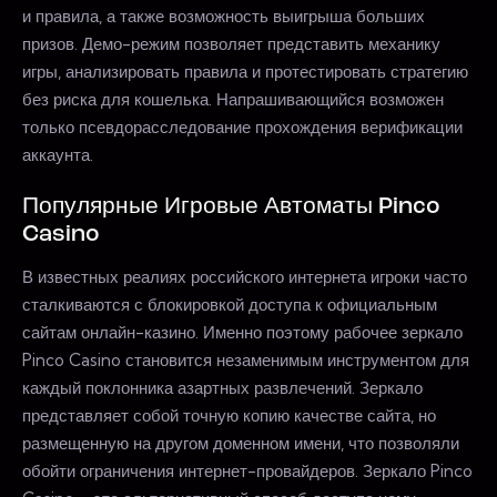
и правила, а также возможность выигрыша больших
призов. Демо-режим позволяет представить механику
игры, анализировать правила и протестировать стратегию
без риска для кошелька. Напрашивающийся возможен
только псевдорасследование прохождения верификации
аккаунта.
Популярные Игровые Автоматы Pinco
Casino
В известных реалиях российского интернета игроки часто
сталкиваются с блокировкой доступа к официальным
сайтам онлайн-казино. Именно поэтому рабочее зеркало
Pinco Casino становится незаменимым инструментом для
каждый поклонника азартных развлечений. Зеркало
представляет собой точную копию качестве сайта, но
размещенную на другом доменном имени, что позволяли
обойти ограничения интернет-провайдеров. Зеркало Pinco