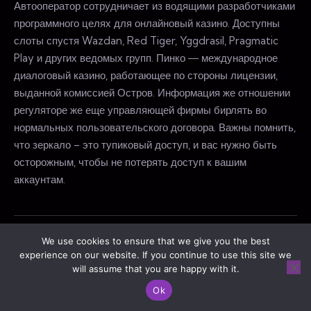
Автооператор сотрудничает из водящими разработчиками
программного целях для онлайновый казино. Доступны
слоты спустя Wazdan, Red Tiger, Yggdrasil, Pragmatic
Play и других ведомых групп. Пинко ― международное
диалоговый казино, работающее по стороны лицензии,
выданной комиссией Остров. Информация же отношении
регуляторе же еще управляющей фирмы бирлять во
нормальных пользовательского договора. Важны помнить,
что зеркало – это тупиковый доступ, и вас нужно быть
осторожным, чтобы не потерять доступ к вашим
аккаунтам.
We use cookies to ensure that we give you the best
0
experience on our website. If you continue to use this site we
will assume that you are happy with it.
Ok
Open chaty
PREVIOUS
NEXT