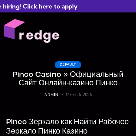
 Click here to apply
DEFAULT
Pinco Casino » Официальный
Сайт Онлайн-казино Пинко
March 6, 2026
ADMIN
Pinco Зеркало как Найти Рабочее
Зеркало Пинко Казино