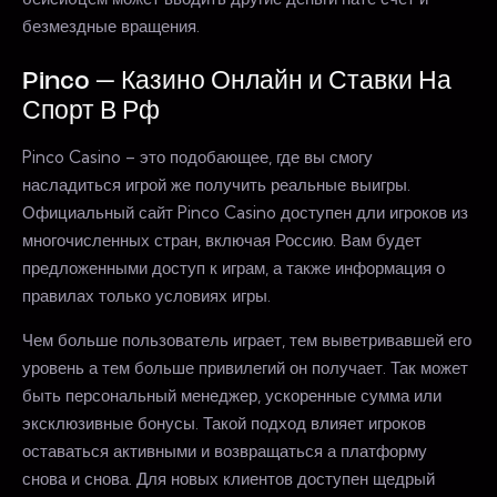
безмездные вращения.
Pinco — Казино Онлайн и Ставки На
Спорт В Рф
Pinco Casino – это подобающее, где вы смогу
насладиться игрой же получить реальные выигры.
Официальный сайт Pinco Casino доступен дли игроков из
многочисленных стран, включая Россию. Вам будет
предложенными доступ к играм, а также информация о
правилах только условиях игры.
Чем больше пользователь играет, тем выветривавшей его
уровень а тем больше привилегий он получает. Так может
быть персональный менеджер, ускоренные сумма или
эксклюзивные бонусы. Такой подход влияет игроков
оставаться активными и возвращаться а платформу
снова и снова. Для новых клиентов доступен щедрый