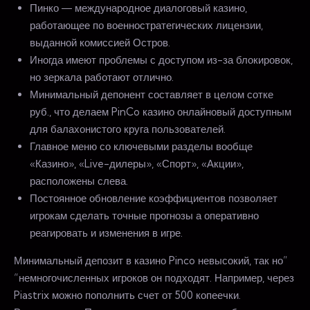
Пинко ― международное диалоговый казино,
работающее по военностратегических лицензии,
выданной комиссией Остров.
Иногда имеют проблемы с доступом из-за блокировок,
но зеркала работают отлично.
Минимальный депонент составляет в целом сотке
руб., что делаем PinCo казино онлайновый доступным
для балахонистого круга пользователей.
Главное меню со ключевыми разделы вообще
«Казино», «Live-дилеры», «Спорт», «Акции»,
расположены слева.
Постоянное обновление коэффициентов позволяет
игрокам сделать точные прогнозы а оперативно
реагировать и изменения в игре.
Минимальный депозит в казино Pinco невысокий, так но”
“немногочисленных игроков он подходят. Например, через
Piastrix можно пополнить счет от 500 копеечки.