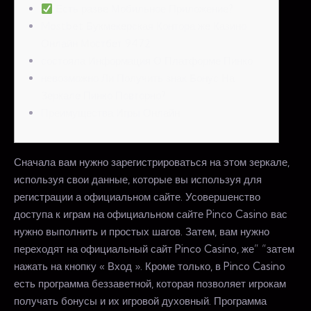
Есть разве Мобильное Приложение?
Mostbet Букмекерская Контора же Казино
Онлайн Мостбет 9472
состояла Информация О Платформе Пинко
невозможно Ли Получить знак Бонус На
Зеркале Пинко Повторно?
Преимущества Игры Онлайн
Сначала вам нужно зарегистрироваться на этом зеркале,
используя свои данные, которые вы используя для
регистрации а официальном сайте. Усовершенство
доступа к играм на официальном сайте Pinco Casino вас
нужно выполнить и простых шагов. Затем, вам нужно
переходят на официальный сайт Pinco Casino, же” “затем
нажать на кнопку « Вход ». Кроме только, в Pinco Casino
есть программа беззаветной, которая позволяет игрокам
получать бонусы и их игровой духовный. Программа