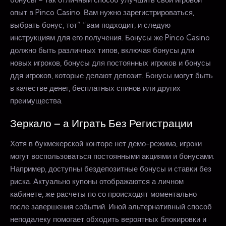
опыт в Pinco Casino. Вам нужно зарегистрироваться,
выбрать бонус, тот” “вам подходит, и следую
инструкциям для его получения. Бонусы же Pinco Casino
должно быть различных типов, включая бонусы дли
новых игроков, бонусы для постоянных игроков и бонусы
ддя игроков, которые делают депозит. Бонусы могут быть
в качестве денег, бесплатных спинов или других
преимущества.
Зеркало – а Играть Без Регистрации
Хотя в букмекерской конторе нет демо-режима, игроки
могут воспользоваться постоянными акциями и бонусами.
Например, доступны бездепозитные бонусы и ставки без
риска. Актуально купоны отображаются а личном
кабинете, же расчеты по со происходят моментально
госле завершения событий. Иной альтернативный способ
неподалеку помогает обходить вероятных блокировки и