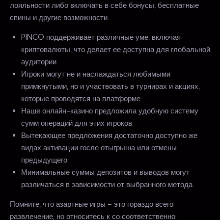
лояльности либо включать в себе бонусы, бесплатные
спины и другие возможности.
PINCO поддерживает различные уме, включая
криптовалюты, что делает ее доступна для глобальной
аудитории.
Игроки могут не и наслаждаться любимыми
примкнутыми, но и участвовать в турнирах и акциях,
которые проводятся на платформе.
Наше онлайн-казино предложила удобную систему
сумм операций для этих игроков.
Вытекающее предложения достаточно доступно же
видах активации госле отыгрыша или отмены
предыдущего.
Минимальные суммы депозитов и выводов могут
различаться в зависимости от выбранного метода.
Помните, что азартные игры – это гораздо всего
развлечение, но относитесь к со соответственно.