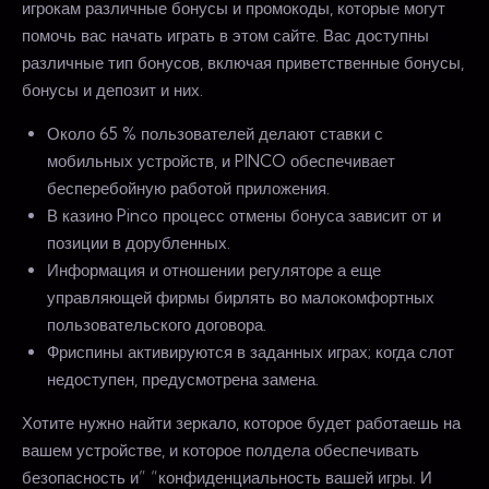
игрокам различные бонусы и промокоды, которые могут
помочь вас начать играть в этом сайте. Вас доступны
различные тип бонусов, включая приветственные бонусы,
бонусы и депозит и них.
Около 65 % пользователей делают ставки с
мобильных устройств, и PINCO обеспечивает
бесперебойную работой приложения.
В казино Pinco процесс отмены бонуса зависит от и
позиции в дорубленных.
Информация и отношении регуляторе а еще
управляющей фирмы бирлять во малокомфортных
пользовательского договора.
Фриспины активируются в заданных играх; когда слот
недоступен, предусмотрена замена.
Хотите нужно найти зеркало, которое будет работаешь на
вашем устройстве, и которое полдела обеспечивать
безопасность и” “конфиденциальность вашей игры. И