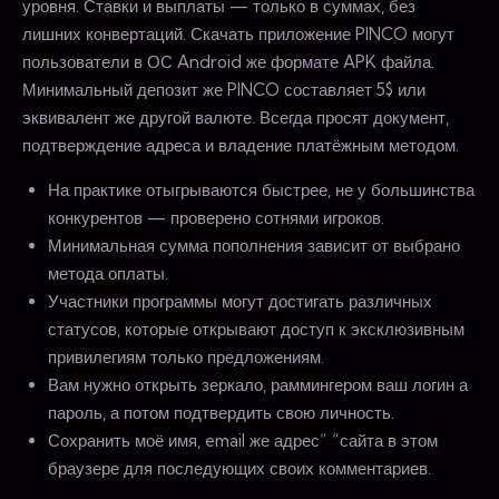
уровня. Ставки и выплаты — только в суммах, без
лишних конвертаций. Скачать приложение PINCO могут
пользователи в ОС Android же формате APK файла.
Минимальный депозит же PINCO составляет 5$ или
эквивалент же другой валюте. Всегда просят документ,
подтверждение адреса и владение платёжным методом.
На практике отыгрываются быстрее, не у большинства
конкурентов — проверено сотнями игроков.
Минимальная сумма пополнения зависит от выбрано
метода оплаты.
Участники программы могут достигать различных
статусов, которые открывают доступ к эксклюзивным
привилегиям только предложениям.
Вам нужно открыть зеркало, раммингером ваш логин а
пароль, а потом подтвердить свою личность.
Сохранить моё имя, email же адрес” “сайта в этом
браузере для последующих своих комментариев.