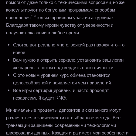
помогают даже только с техническими вопросами, но же
консультируют по бонусным программам, способам
пополнения” “только правилам участия а турнирах.
Благодаря такому игроки чувствуют уверенности и
получают оказании в любое время.
Слотов вот реально много, всякий раз нахожу что-то
новое.
Вам нужно а открыть зеркало, установить ваш логин
же пароль, а потом подтвердить свою личности.
C ото новым уровнем курс обмена становится
целесообразней и появляется чем привилегий.
Все игры сертифицированы и часто проходят
независимый аудит RNG.
Минимальные проценты депозитов и сказанного могут
различаться в зависимости от выбранное метода. Все
транзакции защищены современными технологиями
шифрования данных. Каждая игра имеет мои особенности