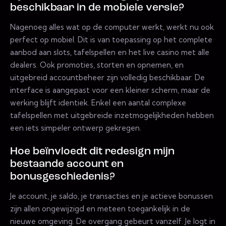
beschikbaar in de mobiele versie?
Nagenoeg alles wat op de computer werkt, werkt nu ook
perfect op mobiel. Dit is van toepassing op het complete
aanbod aan slots, tafelspellen en het live casino met alle
dealers. Ook promoties, storten en opnemen, en
uitgebreid accountbeheer zijn volledig beschikbaar. De
interface is aangepast voor een kleiner scherm, maar de
werking blijft identiek. Enkel een aantal complexe
tafelspellen met uitgebreide inzetmogelijkheden hebben
een iets simpeler ontwerp gekregen.
Hoe beïnvloedt dit redesign mijn
bestaande account en
bonusgeschiedenis?
Je account, je saldo, je transacties en je actieve bonussen
zijn allen ongewijzigd en meteen toegankelijk in de
nieuwe omgeving. De overgang gebeurt vanzelf. Je logt in