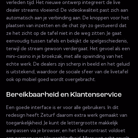
verleden tijd. Het nieuwe ontwerp integreert de live
dealer streams vloeiend. De videokwaliteit past zich aan
automatisch aan je verbinding aan. De knoppen voor het
plaatsen van inzetten en de chat zijn zo gestueerd dat
ze het zicht op de tafel niet in de weg zitten. Je gaat
eenvoudig tussen tafels en bekijkt de spelgeschiedenis,
terwijl de stream gewoon verdergaat. Het gevoel als een
mini-casino in je broekzak, met alle opwinding van het
echte werk. De dealers zijn scherp in beeld en het geluid
is uitstekend, waardoor de sociale sfeer van de livetafel
ook op mobiel goed wordt overgebracht.
Bereikbaarheid en Klantenservice
Een goede interface is er voor alle gebruikers. In dit
redesign heeft Zeturf daarom extra werk gemaakt van
toegankelijkheid. Je kunt de lettergrootte makkelijk
aanpassen via je browser, en het kleurcontrast voldoet