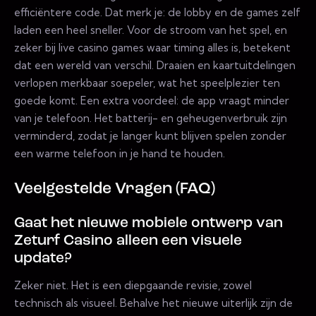
efficiëntere code. Dat merk je: de lobby en de games zelf
laden een heel sneller. Voor de stroom van het spel, en
zeker bij live casino games waar timing alles is, betekent
dat een wereld van verschil. Draaien en kaartuitdelingen
verlopen merkbaar soepeler, wat het speelplezier ten
goede komt. Een extra voordeel: de app vraagt minder
van je telefoon. Het batterij- en geheugenverbruik zijn
verminderd, zodat je langer kunt blijven spelen zonder
een warme telefoon in je hand te houden.
Veelgestelde Vragen (FAQ)
Gaat het nieuwe mobiele ontwerp van
Zeturf Casino alleen een visuele
update?
Zeker niet. Het is een diepgaande revisie, zowel
technisch als visueel. Behalve het nieuwe uiterlijk zijn de