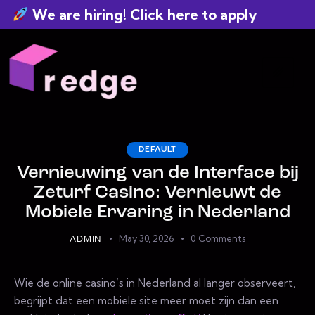
We are hiring! Click here to apply
DEFAULT
Vernieuwing van de Interface bij
Zeturf Casino: Vernieuwt de
Mobiele Ervaring in Nederland
May 30, 2026
0
Comments
ADMIN
Wie de online casino’s in Nederland al langer observeert,
begrijpt dat een mobiele site meer moet zijn dan een