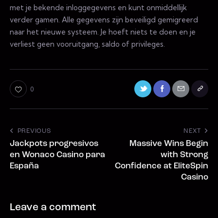
met je bekende inloggegevens en kunt onmiddellijk
verder gamen. Alle gegevens zijn beveiligd gemigreerd
naar het nieuwe systeem. Je hoeft niets te doen en je
verliest geen vooruitgang, saldo of privileges.
0
PREVIOUS
NEXT
Jackpots progresivos
Massive Wins Begin
en Wonaco Casino para
with Strong
España
Confidence at EliteSpin
Casino
Leave a comment