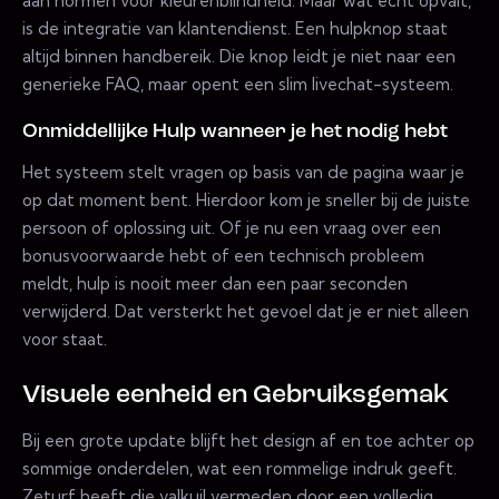
aan normen voor kleurenblindheid. Maar wat echt opvalt,
is de integratie van klantendienst. Een hulpknop staat
altijd binnen handbereik. Die knop leidt je niet naar een
generieke FAQ, maar opent een slim livechat-systeem.
Onmiddellijke Hulp wanneer je het nodig hebt
Het systeem stelt vragen op basis van de pagina waar je
op dat moment bent. Hierdoor kom je sneller bij de juiste
persoon of oplossing uit. Of je nu een vraag over een
bonusvoorwaarde hebt of een technisch probleem
meldt, hulp is nooit meer dan een paar seconden
verwijderd. Dat versterkt het gevoel dat je er niet alleen
voor staat.
Visuele eenheid en Gebruiksgemak
Bij een grote update blijft het design af en toe achter op
sommige onderdelen, wat een rommelige indruk geeft.
Zeturf heeft die valkuil vermeden door een volledig