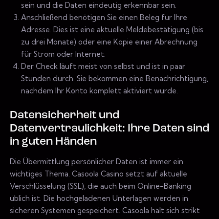
sein und die Daten eindeutig erkennbar sein.
Anschließend benötigen Sie einen Beleg für Ihre
Adresse. Dies ist eine aktuelle Meldebestätigung (bis
zu drei Monate) oder eine Kopie einer Abrechnung
für Strom oder Internet.
Der Check läuft meist von selbst und ist in paar
Stunden durch. Sie bekommen eine Benachrichtigung,
nachdem Ihr Konto komplett aktiviert wurde.
Datensicherheit und
Datenvertraulichkeit: Ihre Daten sind
in guten Händen
Die Übermittlung persönlicher Daten ist immer ein
wichtiges Thema. Casoola Casino setzt auf aktuelle
Verschlüsselung (SSL), die auch beim Online-Banking
üblich ist. Die hochgeladenen Unterlagen werden in
sicheren Systemen gespeichert. Casoola hält sich strikt