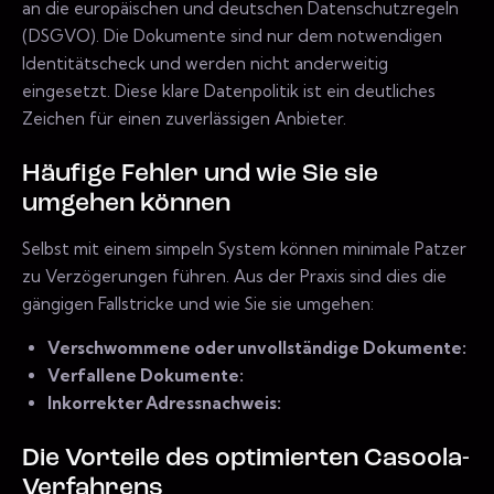
an die europäischen und deutschen Datenschutzregeln
(DSGVO). Die Dokumente sind nur dem notwendigen
Identitätscheck und werden nicht anderweitig
eingesetzt. Diese klare Datenpolitik ist ein deutliches
Zeichen für einen zuverlässigen Anbieter.
Häufige Fehler und wie Sie sie
umgehen können
Selbst mit einem simpeln System können minimale Patzer
zu Verzögerungen führen. Aus der Praxis sind dies die
gängigen Fallstricke und wie Sie sie umgehen:
Verschwommene oder unvollständige Dokumente:
Verfallene Dokumente:
Inkorrekter Adressnachweis:
Die Vorteile des optimierten Casoola-
Verfahrens