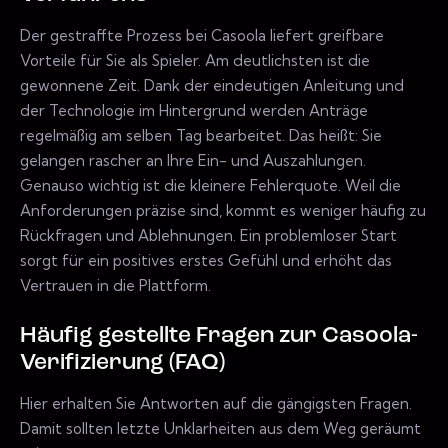
Der gestraffte Prozess bei Casoola liefert greifbare
Vorteile für Sie als Spieler. Am deutlichsten ist die
gewonnene Zeit. Dank der eindeutigen Anleitung und
der Technologie im Hintergrund werden Anträge
regelmäßig am selben Tag bearbeitet. Das heißt: Sie
gelangen rascher an Ihre Ein- und Auszahlungen.
Genauso wichtig ist die kleinere Fehlerquote. Weil die
Anforderungen präzise sind, kommt es weniger häufig zu
Rückfragen und Ablehnungen. Ein problemloser Start
sorgt für ein positives erstes Gefühl und erhöht das
Vertrauen in die Plattform.
Häufig gestellte Fragen zur Casoola-
Verifizierung (FAQ)
Hier erhalten Sie Antworten auf die gängigsten Fragen.
Damit sollten letzte Unklarheiten aus dem Weg geräumt