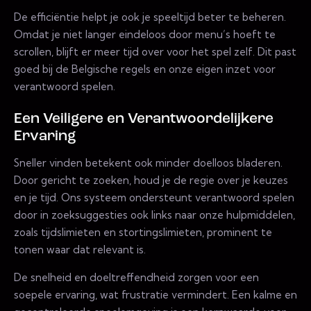
De efficiëntie helpt je ook je speeltijd beter te beheren.
Omdat je niet langer eindeloos door menu’s hoeft te
scrollen, blijft er meer tijd over voor het spel zelf. Dit past
goed bij de Belgische regels en onze eigen inzet voor
verantwoord spelen.
Een Veiligere en Verantwoordelijkere
Ervaring
Sneller vinden betekent ook minder doelloos bladeren.
Door gericht te zoeken, houd je de regie over je keuzes
en je tijd. Ons systeem ondersteunt verantwoord spelen
door in zoeksuggesties ook links naar onze hulpmiddelen,
zoals tijdslimieten en stortingslimieten, prominent te
tonen waar dat relevant is.
De snelheid en doeltreffendheid zorgen voor een
soepele ervaring, wat frustratie vermindert. Een kalme en