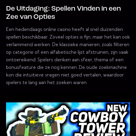
De Uitdaging: Spellen Vinden in een
Zee van Opties
Een hedendaags online casino heeft al snel duizenden
spellen beschikbaar. Zoveel opties is fijn, maar het kan ook
verlammend werken. De klassieke manieren, zoals filteren
op categorie of een alfabetische lijst afstruinen, zijn vaak
ontoereikend. Spelers denken aan sfeer, thema of een
bonusfeature die ze nog kennen. De oude zoekmachine
kon die intuïtieve vragen niet goed vertalen, waardoor
spelers te lang aan het zoeken waren.