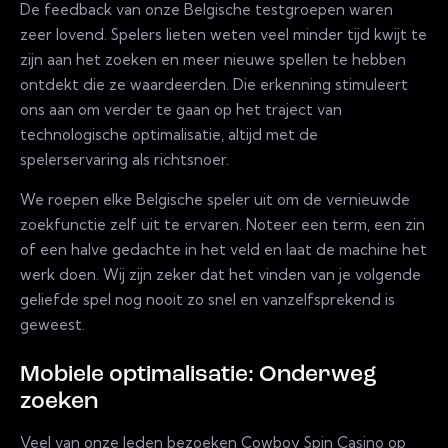
De feedback van onze Belgische testgroepen waren
zeer lovend. Spelers lieten weten veel minder tijd kwijt te
zijn aan het zoeken en meer nieuwe spellen te hebben
ontdekt die ze waardeerden. Die erkenning stimuleert
ons aan om verder te gaan op het traject van
technologische optimalisatie, altijd met de
spelerservaring als richtsnoer.
We roepen elke Belgische speler uit om de vernieuwde
zoekfunctie zelf uit te ervaren. Noteer een term, een zin
of een halve gedachte in het veld en laat de machine het
werk doen. Wij zijn zeker dat het vinden van je volgende
geliefde spel nog nooit zo snel en vanzelfsprekend is
geweest.
Mobiele optimalisatie: Onderweg
zoeken
Veel van onze leden bezoeken Cowboy Spin Casino op