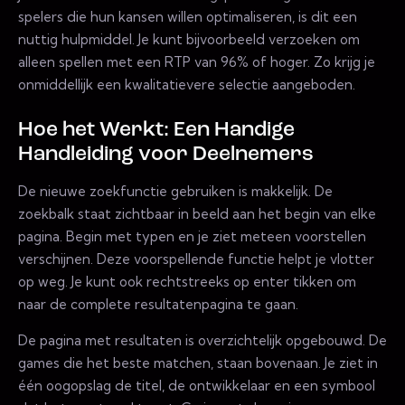
spelers die hun kansen willen optimaliseren, is dit een
nuttig hulpmiddel. Je kunt bijvoorbeeld verzoeken om
alleen spellen met een RTP van 96% of hoger. Zo krijg je
onmiddellijk een kwalitatievere selectie aangeboden.
Hoe het Werkt: Een Handige
Handleiding voor Deelnemers
De nieuwe zoekfunctie gebruiken is makkelijk. De
zoekbalk staat zichtbaar in beeld aan het begin van elke
pagina. Begin met typen en je ziet meteen voorstellen
verschijnen. Deze voorspellende functie helpt je vlotter
op weg. Je kunt ook rechtstreeks op enter tikken om
naar de complete resultatenpagina te gaan.
De pagina met resultaten is overzichtelijk opgebouwd. De
games die het beste matchen, staan bovenaan. Je ziet in
één oogopslag de titel, de ontwikkelaar en een symbool