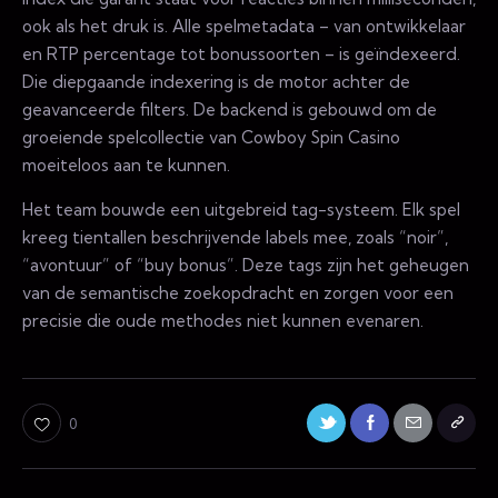
ook als het druk is. Alle spelmetadata – van ontwikkelaar
en RTP percentage tot bonussoorten – is geïndexeerd.
Die diepgaande indexering is de motor achter de
geavanceerde filters. De backend is gebouwd om de
groeiende spelcollectie van Cowboy Spin Casino
moeiteloos aan te kunnen.
Het team bouwde een uitgebreid tag-systeem. Elk spel
kreeg tientallen beschrijvende labels mee, zoals “noir”,
“avontuur” of “buy bonus”. Deze tags zijn het geheugen
van de semantische zoekopdracht en zorgen voor een
precisie die oude methodes niet kunnen evenaren.
0