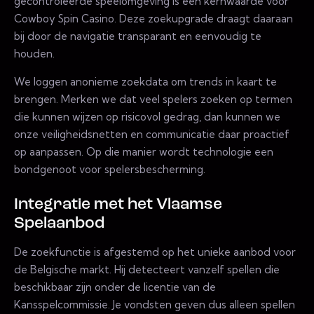
gecontroleerde speelomgeving is een kernwaarde voor
Cowboy Spin Casino. Deze zoekupgrade draagt daaraan
bij door de navigatie transparant en eenvoudig te
houden.
We loggen anonieme zoekdata om trends in kaart te
brengen. Merken we dat veel spelers zoeken op termen
die kunnen wijzen op risicovol gedrag, dan kunnen we
onze veiligheidsnetten en communicatie daar proactief
op aanpassen. Op die manier wordt technologie een
bondgenoot voor spelersbescherming.
Integratie met het Vlaamse
Spelaanbod
De zoekfunctie is afgestemd op het unieke aanbod voor
de Belgische markt. Hij detecteert vanzelf spellen die
beschikbaar zijn onder de licentie van de
Kansspelcommissie. Je vondsten geven dus alleen spellen