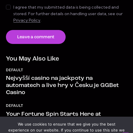
I agree that my submitted data is being collected and
stored. For further details on handling user data, see our
Privacy Policy
.
You May Also Like
DEFAULT
Nejvyšší casino na jackpoty na
automatech a live hry v Česku je GGBet
Casino
DEFAULT
Your Fortune Spin Starts Here at
PlayMojo Casino in Germany
We use cookies to ensure that we give you the best
experience on our website. If you continue to use this site we