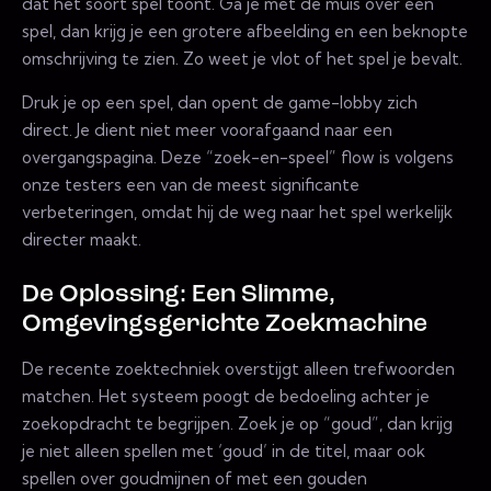
dat het soort spel toont. Ga je met de muis over een
spel, dan krijg je een grotere afbeelding en een beknopte
omschrijving te zien. Zo weet je vlot of het spel je bevalt.
Druk je op een spel, dan opent de game-lobby zich
direct. Je dient niet meer voorafgaand naar een
overgangspagina. Deze “zoek-en-speel” flow is volgens
onze testers een van de meest significante
verbeteringen, omdat hij de weg naar het spel werkelijk
directer maakt.
De Oplossing: Een Slimme,
Omgevingsgerichte Zoekmachine
De recente zoektechniek overstijgt alleen trefwoorden
matchen. Het systeem poogt de bedoeling achter je
zoekopdracht te begrijpen. Zoek je op “goud”, dan krijg
je niet alleen spellen met ‘goud’ in de titel, maar ook
spellen over goudmijnen of met een gouden