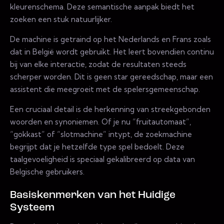
kleurenschema. Deze semantische aanpak biedt het
zoeken een stuk natuurlijker.
De machine is getraind op het Nederlands en Frans zoals
dat in België wordt gebruikt. Het leert bovendien continu
bij van elke interactie, zodat de resultaten steeds
scherper worden. Dit is geen star gereedschap, maar een
assistent die meegroeit met de spelersgemeenschap.
Een cruciaal detail is de herkenning van streekgebonden
woorden en synoniemen. Of je nu “fruitautomaat”,
“gokkast” of “slotmachine” intypt, de zoekmachine
begrijpt dat je hetzelfde type spel bedoelt. Deze
taalgevoeligheid is speciaal gekalibreerd op data van
Belgische gebruikers.
Basiskenmerken van het Huidige
Systeem