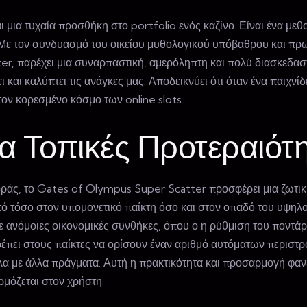
μια τυχαία προσθήκη στο portfolio ενός καζίνο. Είναι ένα μεθ
. Με τον συνδυασμό του οικείου μυθολογικού υπόβαθρου και 
r, παρέχει μια συναρπαστική, αμερόληπτη και πολύ διασκεδαστι
και καλύπτει τις ανάγκες μας. Αποδεικνύει ότι όταν ένα παιχνίδ
τον κορεσμένο κόσμο των online slots.
α Τοπικές Προτεραιότη
γοράς, το Gates of Olympus Super Scatter προσφέρει μια ζωτική
ό τόσο στον υπομονετικό παίκτη όσο και στον οπαδό του υψηλο
με ανόμοιες οικονομικές συνθήκες, όπου ο η ρύθμιση του ποντάρι
ρέπει στους παίκτες να ορίσουν έναν αριθμό αυτόματων περιστ
α με άλλα πράγματα. Αυτή η πρακτικότητα και προσαρμογή φανε
αρμόζεται στον χρήστη.