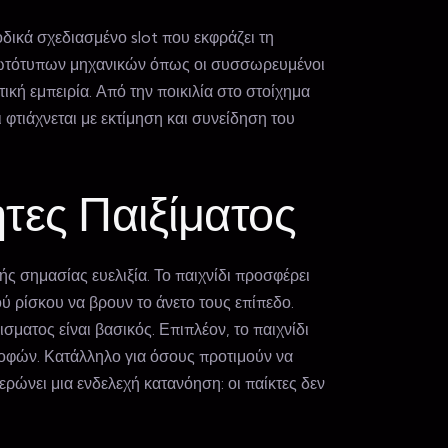
οδικά σχεδιασμένο slot που εκφράζει τη
πρωτότυπων μηχανικών όπως οι συσσωρευμένοι
κή εμπειρία. Από την ποικιλία στο στοίχημα
ι φτιάχνεται με εκτίμηση και συνείδηση του
τες Παιξίματος
ς σημασίας ευελιξία. Το παιχνίδι προσφέρει
ύ ρίσκου να βρουν το άνετο τους επίπεδο.
σματος είναι βασικός. Επιπλέον, το παιχνίδι
ροφών. Κατάλληλο για όσους προτιμούν να
ρώνει μια ενδελεχή κατανόηση: οι παίκτες δεν