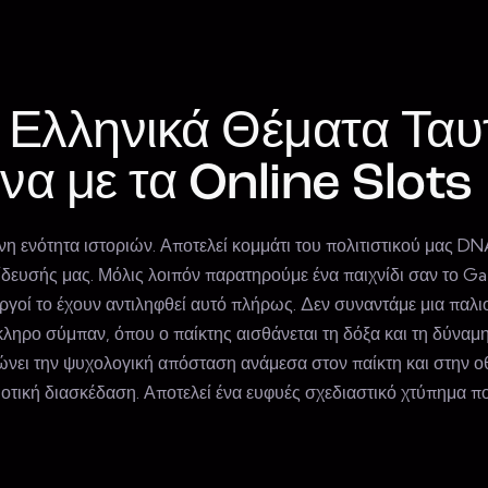
α Ελληνικά Θέματα Ταυ
α με τα Online Slots
η ενότητα ιστοριών. Αποτελεί κομμάτι του πολιτιστικού μας DNA. 
παίδευσής μας. Μόλις λοιπόν παρατηρούμε ένα παιχνίδι σαν το G
γοί το έχουν αντιληφθεί αυτό πλήρως. Δεν συναντάμε μια παλιο
ληρο σύμπαν, όπου ο παίκτης αισθάνεται τη δόξα και τη δύναμη
ειώνει την ψυχολογική απόσταση ανάμεσα στον παίκτη και στην 
ιοτική διασκέδαση. Αποτελεί ένα ευφυές σχεδιαστικό χτύπημα π