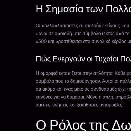
Η Σημασία των Πολ
Οι πολλαπλασιαστές αποτελούν εκείνους που 
πάνω σε οποιοδήποτε σύμβολο (εκτός από το Sc
x500 και προστίθενται στο συνολικό κέρδος μ
Πώς Ενεργούν οι Τυχαίοι Π
Η ομορφιά εντοπίζεται στην απλότητα. Κάθε 
σύμβολα που το δημιούργησαν. Αυτοί οι πολλα
ότι ακόμα και ένας μέτριος συνδυασμός έχει 
κανόνες για να θυμάσαι. Μόνο η απλή, απρόβ
άμεσες κινήσεις και ξεκάθαρες ανταμοιβές.
Ο Ρόλος της Δω