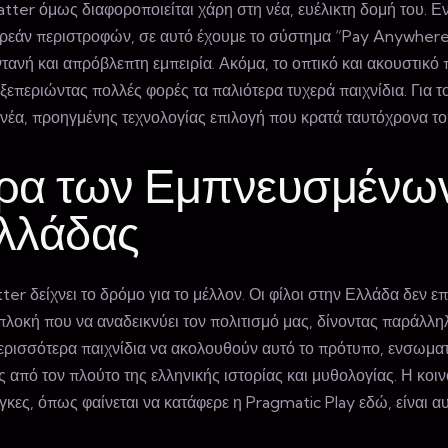
ter όμως διαφοροποιείται χάρη στη νέα, ευέλικτη δομή του. Εν
ρεάν περιστροφών, σε αυτό έχουμε το σύστημα “Pay Anywhere
ντανή και απρόβλεπτη εμπειρία. Ακόμα, το οπτικό και ακουστικ
ξεπεριώντας πολλές φορές τα παλιότερα τυχερά παιχνίδια. Για τ
α νέα, προηγμένης τεχνολογίας επιλογή που κρατά ταυτόχρονα το 
α των Εμπνευσμένων 
Ελλάδας
er δείχνει το δρόμο για το μέλλον. Οι φίλοι στην Ελλάδα δεν 
πλοκή που να αναδεικνύει τον πολιτισμό μας, δίνοντας παράλληλ
ερισσότερα παιχνίδια να ακολουθούν αυτό το πρότυπο, ενσωμα
 από τον πλούτο της ελληνικής ιστορίας και μυθολογίας. Η κοινό
γκες, όπως φαίνεται να κατάφερε η Pragmatic Play εδώ, είναι 