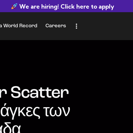
e are hiring! Click here to apply
 a World Record
Careers
World Record
Careers
r Scatter
νάγκες των
άδα