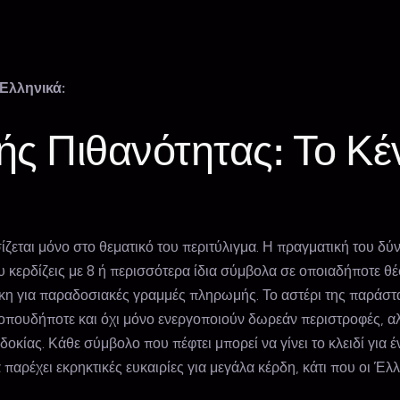
Ελληνικά:
ς Πιθανότητας: Το Κέ
εται μόνο στο θεματικό του περιτύλιγμα. Η πραγματική του δύνα
κερδίζεις με 8 ή περισσότερα ίδια σύμβολα σε οποιαδήποτε θ
γκη για παραδοσιακές γραμμές πληρωμής. Το αστέρι της παράστ
οπουδήποτε και όχι μόνο ενεργοποιούν δωρεάν περιστροφές, αλ
οκίας. Κάθε σύμβολο που πέφτει μπορεί να γίνει το κλειδί για
 παρέχει εκρηκτικές ευκαιρίες για μεγάλα κέρδη, κάτι που οι Έλ