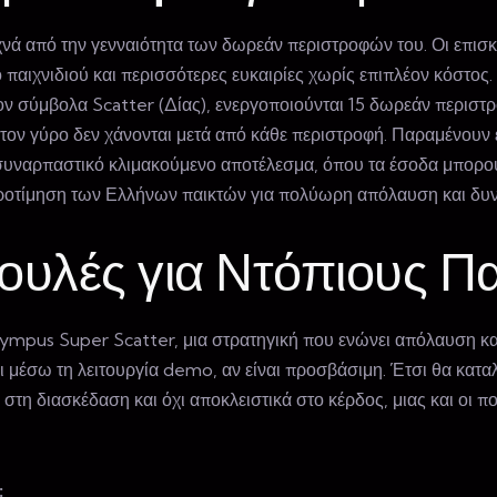
υχνά από την γενναιότητα των δωρεάν περιστροφών του. Οι επι
αιχνιδιού και περισσότερες ευκαιρίες χωρίς επιπλέον κόστος
ον σύμβολα Scatter (Δίας), ενεργοποιούνται 15 δωρεάν περιστρο
ον γύρο δεν χάνονται μετά από κάθε περιστροφή. Παραμένουν εν
υναρπαστικό κλιμακούμενο αποτέλεσμα, όπου τα έσοδα μπορούν
ροτίμηση των Ελλήνων παικτών για πολύωρη απόλαυση και δυνα
ουλές για Ντόπιους Πα
Olympus Super Scatter, μια στρατηγική που ενώνει απόλαυση και
δι μέσω τη λειτουργία demo, αν είναι προσβάσιμη. Έτσι θα κατα
ε στη διασκέδαση και όχι αποκλειστικά στο κέρδος, μιας και οι 
: