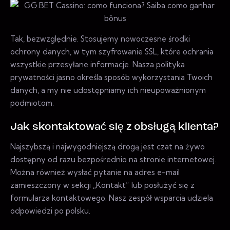
Tak, bezwzględnie. Stosujemy nowoczesne środki
ochrony danych, w tym szyfrowanie SSL, które ochrania
wszystkie przesyłane informacje. Nasza polityka
prywatności jasno określa sposób wykorzystania Twoich
danych, a my nie udostępniamy ich nieupoważnionym
podmiotom.
Jak skontaktować się z obsługą klienta?
Najszybszą i najwygodniejszą drogą jest czat na żywo
dostępny od razu bezpośrednio na stronie internetowej.
Można również wysłać pytanie na adres e-mail
zamieszczony w sekcji „Kontakt” lub posłużyć się z
formularza kontaktowego. Nasz zespół wsparcia udziela
odpowiedzi po polsku.