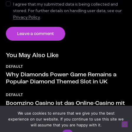
I agree that my submitted data is being collected and
stored. For further details on handling user data, see our
Privacy Policy
.
You May Also Like
DEFAULT
Why Diamonds Power Game Remains a
Popular Diamond Themed Slot in UK
DEFAULT
Boomzino Casino ist das Online-Casino mit
den schnellsten Auszahlungen in Belgien
We use cookies to ensure that we give you the best
experience on our website. If you continue to use this site we
will assume that you are happy with it.