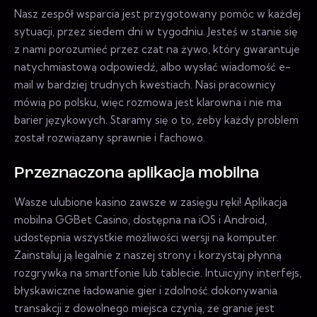
Nasz zespół wsparcia jest przygotowany pomóc w każdej
sytuacji, przez siedem dni w tygodniu. Jesteś w stanie się
z nami porozumieć przez czat na żywo, który gwarantuje
natychmiastową odpowiedź, albo wysłać wiadomość e-
mail w bardziej trudnych kwestiach. Nasi pracownicy
mówią po polsku, więc rozmowa jest klarowna i nie ma
barier językowych. Staramy się o to, żeby każdy problem
został rozwiązany sprawnie i fachowo.
Przeznaczona aplikacja mobilna
Wasze ulubione kasino zawsze w zasięgu ręki! Aplikacja
mobilna GGBet Casino, dostępna na iOS i Android,
udostępnia wszystkie możliwości wersji na komputer.
Zainstaluj ją legalnie z naszej strony i korzystaj płynną
rozgrywką na smartfonie lub tablecie. Intuicyjny interfejs,
błyskawiczne ładowanie gier i zdolność dokonywania
transakcji z dowolnego miejsca czynią, że granie jest