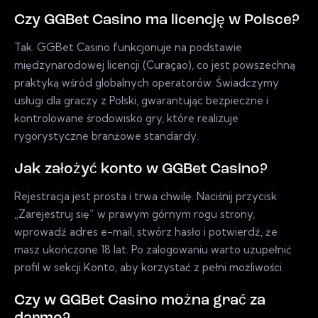
Czy GGBet Casino ma licencję w Polsce?
Tak. GGBet Casino funkcjonuje na podstawie
międzynarodowej licencji (Curaçao), co jest powszechną
praktyką wśród globalnych operatorów. Świadczymy
usługi dla graczy z Polski, gwarantując bezpieczne i
kontrolowane środowisko gry, które realizuje
rygorystyczne branżowe standardy.
Jak założyć konto w GGBet Casino?
Rejestracja jest prosta i trwa chwilę. Naciśnij przycisk
„Zarejestruj się” w prawym górnym rogu strony,
wprowadź adres e-mail, stwórz hasło i potwierdź, że
masz ukończone 18 lat. Po zalogowaniu warto uzupełnić
profil w sekcji Konto, aby korzystać z pełni możliwości.
Czy w GGBet Casino można grać za