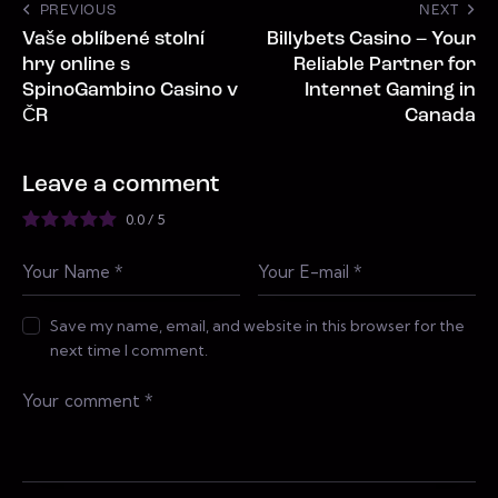
PREVIOUS
NEXT
Vaše oblíbené stolní
Billybets Casino – Your
hry online s
Reliable Partner for
SpinoGambino Casino v
Internet Gaming in
ČR
Canada
Leave a comment
0.0
/
5
Save my name, email, and website in this browser for the
next time I comment.