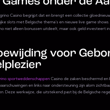
e Games onder de A
ogrino Casino begrijpt dat en brengt een collectie gloednie
lijke slots met Belgische thema’s en nieuwe live game shows. D
no niet alleen bonussen uitdeelt, maar ook geld investeert i
Toewijding voor Gebo
lplezier
grino sportweddenschappen
Casino de zaken beschermd en 
swaarschuwingen en links naar ondersteuning zijn alom zichtb
n. Deze werkwijze, die uitstekend past bij de Belgische re