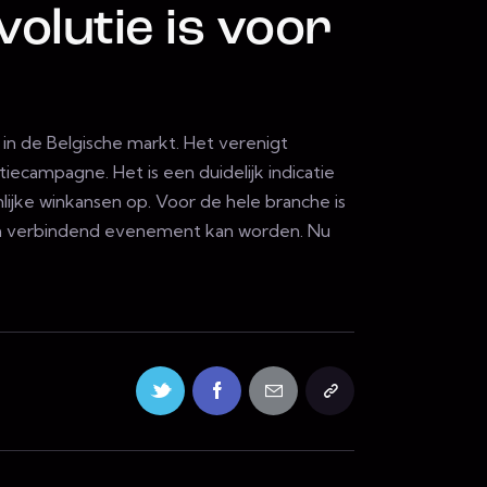
olutie is voor
n de Belgische markt. Het verenigt
campagne. Het is een duidelijk indicatie
ijke winkansen op. Voor de hele branche is
ijk en verbindend evenement kan worden. Nu