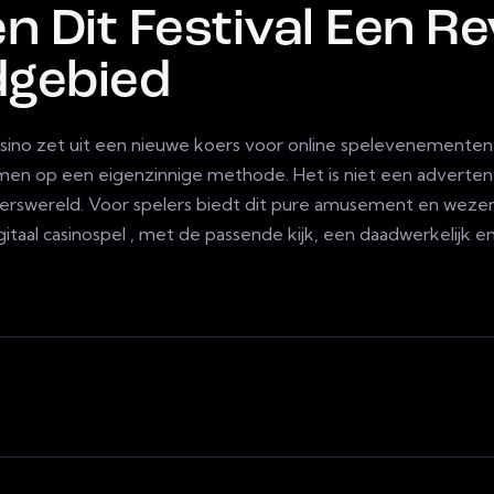
 Dit Festival Een Rev
dgebied
ino zet uit een nieuwe koers voor online spelevenementen i
n op een eigenzinnige methode. Het is niet een advertentie
lerswereld. Voor spelers biedt dit pure amusement en wezenl
t digitaal casinospel , met de passende kijk, een daadwerkel