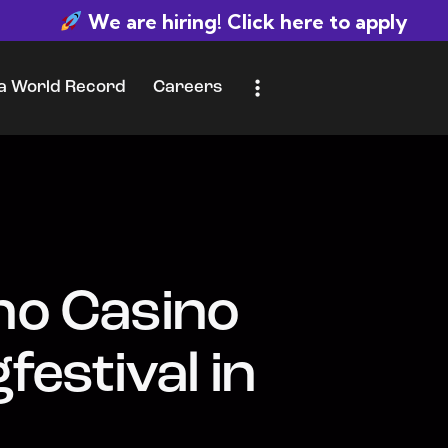
We are hiring! Click here to apply
 a World Record
Careers
World Record
Careers
no Casino
estival in