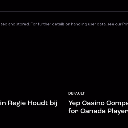
ted and stored. For further details on handling user data, see our
Pri
DEFAULT
in Regie Houdt bij
Yep Casino Compa
for Canada Playe