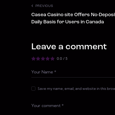
PREVIOUS
Casea Casino site Offers No-Depos
Daily Basis for Users in Canada
Leave a comment
0.0
/
5
Save my name, email, and website in this bro