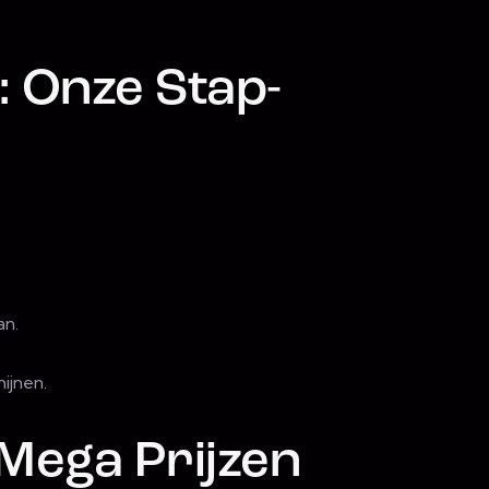
: Onze Stap-
an.
ijnen.
Mega Prijzen