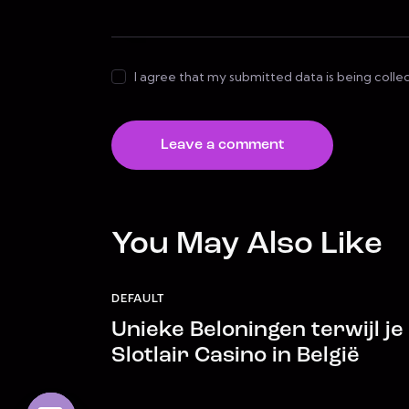
I agree that my submitted data is being collec
You May Also Like
DEFAULT
Unieke Beloningen terwijl je 
Slotlair Casino in België