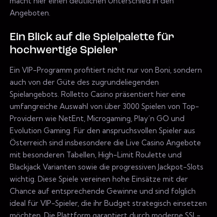
macht hier einen deutlichen Unterschied in den
Angeboten.
Ein Blick auf die Spielpalette für
hochwertige Spieler
Ein VIP-Programm profitiert nicht nur von Boni, sondern
auch von der Güte des zugrundeliegenden
Spielangebots. Rolletto Casino präsentiert hier eine
umfangreiche Auswahl von über 3000 Spielen von Top-
Providern wie NetEnt, Microgaming, Play’n GO und
Evolution Gaming. Für den anspruchsvollen Spieler aus
Österreich sind insbesondere die Live Casino Angebote
mit besonderen Tabellen, High-Limit Roulette und
Blackjack Varianten sowie die progressiven Jackpot-Slots
wichtig. Diese Spiele vereinen hohe Einsätze mit der
Chance auf entsprechende Gewinne und sind folglich
ideal für VIP-Spieler, die ihr Budget strategisch einsetzen
möchten. Die Plattform garantiert durch moderne SSL-