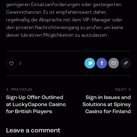
geringeren Einsatzanforderungen oder gesteigerten
Gewinnchancen. Es ist empfehlenswert daher,
regelmäßig die Absprache mit dem VIP-Manager oder
den privaten Nachrichteneingang zu prüfen, um keine
dieser lukrativen Möglichkeiten zu auszulassen.
0
PREVIOUS
NEXT
Sign-Up Offer Outlined
Sign-in Issues and
at LuckyCapone Casino
Solutions at Spinsy
for British Players
Casino for Finland
Leave a comment