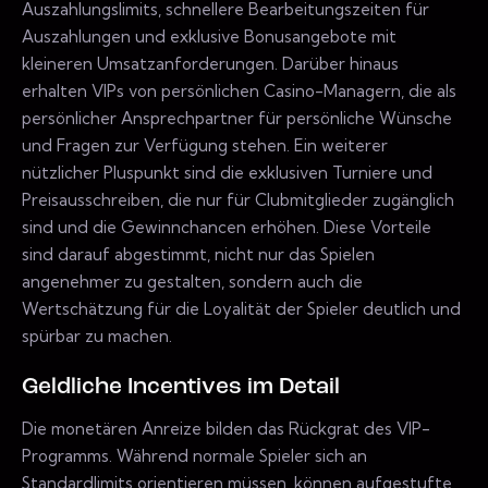
Auszahlungslimits, schnellere Bearbeitungszeiten für
Auszahlungen und exklusive Bonusangebote mit
kleineren Umsatzanforderungen. Darüber hinaus
erhalten VIPs von persönlichen Casino-Managern, die als
persönlicher Ansprechpartner für persönliche Wünsche
und Fragen zur Verfügung stehen. Ein weiterer
nützlicher Pluspunkt sind die exklusiven Turniere und
Preisausschreiben, die nur für Clubmitglieder zugänglich
sind und die Gewinnchancen erhöhen. Diese Vorteile
sind darauf abgestimmt, nicht nur das Spielen
angenehmer zu gestalten, sondern auch die
Wertschätzung für die Loyalität der Spieler deutlich und
spürbar zu machen.
Geldliche Incentives im Detail
Die monetären Anreize bilden das Rückgrat des VIP-
Programms. Während normale Spieler sich an
Standardlimits orientieren müssen, können aufgestufte