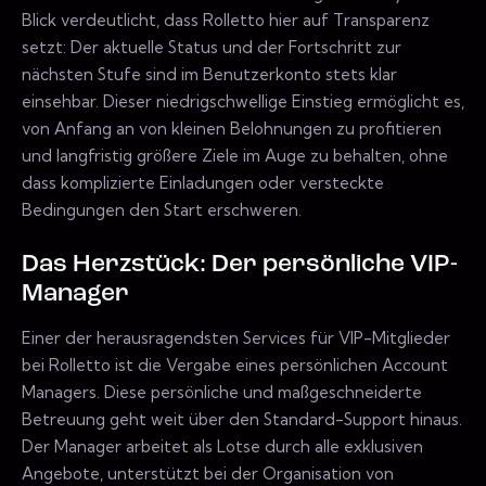
Blick verdeutlicht, dass Rolletto hier auf Transparenz
setzt: Der aktuelle Status und der Fortschritt zur
nächsten Stufe sind im Benutzerkonto stets klar
einsehbar. Dieser niedrigschwellige Einstieg ermöglicht es,
von Anfang an von kleinen Belohnungen zu profitieren
und langfristig größere Ziele im Auge zu behalten, ohne
dass komplizierte Einladungen oder versteckte
Bedingungen den Start erschweren.
Das Herzstück: Der persönliche VIP-
Manager
Einer der herausragendsten Services für VIP-Mitglieder
bei Rolletto ist die Vergabe eines persönlichen Account
Managers. Diese persönliche und maßgeschneiderte
Betreuung geht weit über den Standard-Support hinaus.
Der Manager arbeitet als Lotse durch alle exklusiven
Angebote, unterstützt bei der Organisation von