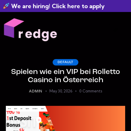
We are hiring! Click here to apply
DEFAULT
Spielen wie ein VIP bei Rolletto
Casino in Österreich
May 30, 2026
0
Comments
ADMIN