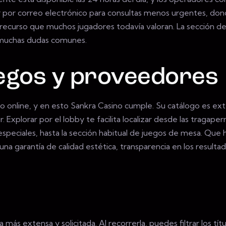
r por correo electrónico para consultas menos urgentes, don
recurso que muchos jugadores todavía valoran. La sección d
 muchas dudas comunes.
uegos y proveedores
sino online, y en esto Sankra Casino cumple. Su catálogo es e
 Explorar por el lobby te facilita localizar desde las tragap
speciales, hasta la sección habitual de juegos de mesa. Que
a garantía de calidad estética, transparencia en los resultad
a más extensa y solicitada. Al recorrerla, puedes filtrar los tí