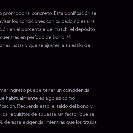
go promocional concreto. Esta bonificación se
visar los condiciones con cuidado no es una
ción en el porcentaje de match, el depósito
ncuentras en período de bono. Mi
ones justas y que se ajusten a tu estilo de
rimer ingreso puede tener un coincidencia
que habitualmente es algo así como
icación. Recuerda esto: el saldo del bono y
 los requisitos de apuesta, un factor que se
 de este exigencia, mientras que los títulos