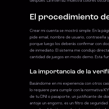
después. La interfaz muestra colores oscuros
El procedimiento de
Crear mi cuenta se mostró simple. En la págin
pide email, nombre de usuario, contraseña 
porque luego los deberás confirmar con doc
de inmediato. El sistema me condujo directa
cantidad de juegos en modo demo. Esta funci
La importancia de la verif
Basándome en mi experiencia con otros casin
lo requiere para cumplir con la normativa 
de tu DNI o pasaporte, un justificante de d
antoje un engorro, es un filtro de segurida