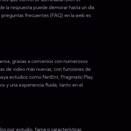
de la respuesta puede demorar hasta un día.
e preguntas frecuentes (FAQ) en la web es
xtensa, gracias a convenios con numerosos
erras de video más nuevas, con funciones de
 haya estudios como NetEnt, Pragmatic Play,
os y una experiencia fluida, tanto en el
tulos por estudio, fama o características