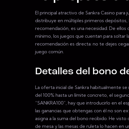
El principal atractivo de Sankra Casino para 
distribuye en múltiples primeros depósitos,
recomendación, es una necesidad. De ellos d
mínimo, los juegos que cuentan para soltar 
recomendación es directa: no te dejes cegar s
juego común.
Detalles del bono d
La oferta inicial de Sankra habitualmente s
del 100% hasta un límite concreto, el segun
“SANKRA100”, hay que introducirlo en el espa
las ganancias que obtengas con él no son ext
asigna a la suma del bono recibido. He vist
de mesa y las mesas de ruleta lo hacen en 