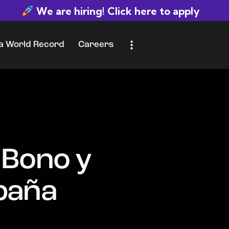
e are hiring! Click here to apply
 a World Record
Careers
World Record
Careers
 Bono y
paña