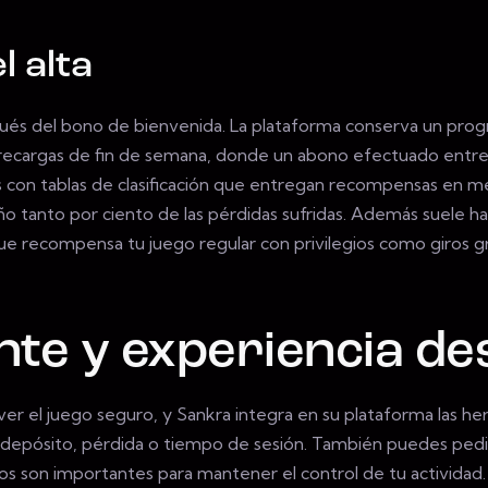
 alta
pués del bono de bienvenida. La plataforma conserva un prog
 recargas de fin de semana, donde un abono efectuado entre
s con tablas de clasificación que entregan recompensas en me
tanto por ciento de las pérdidas sufridas. Además suele h
e recompensa tu juego regular con privilegios como giros gr
te y experiencia des
 el juego seguro, y Sankra integra en su plataforma las herr
de depósito, pérdida o tiempo de sesión. También puedes ped
s son importantes para mantener el control de tu actividad. P