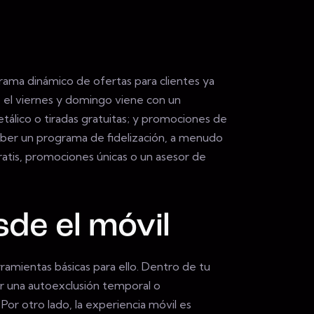
rama dinámico de ofertas para clientes ya
 el viernes y domingo viene con un
tálico o tiradas gratuitas; y promociones de
aber un programa de fidelización, a menudo
atis, promociones únicas o un asesor de
de el móvil
amientas básicas para ello. Dentro de tu
ir una autoexclusión temporal o
or otro lado, la experiencia móvil es