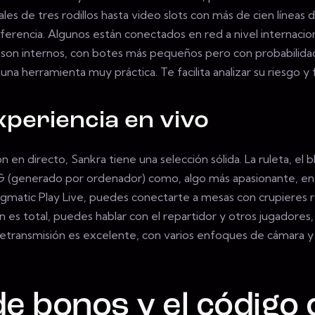
s de tres rodillos hasta video slots con más de cien líneas 
eferencia. Algunos están conectados en red a nivel internac
s son internos, con botes más pequeños pero con probabilid
na herramienta muy práctica. Te facilita analizar su riesgo y
xperiencia en vivo
ión en directo, Sankra tiene una selección sólida. La ruleta, el
generado por ordenador) como, algo más apasionante, en su
matic Play Live, puedes conectarte a mesas con crupieres re
n es total, puedes hablar con el repartidor y otros jugadores
e la retransmisión es excelente, con varios enfoques de cámara
e bonos y el código