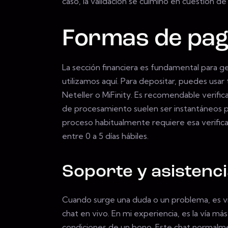
caso, la validación se culminó en cuestión d
Formas de pago
La sección financiera es fundamental para
utilizamos aquí. Para depositar, puedes usar 
Neteller o MiFinity. Es recomendable verifi
de procesamiento suelen ser instantáneos par
proceso habitualmente requiere esa verific
entre 0 a 5 días hábiles.
Soporte y asistenci
Cuando surge una duda o un problema, es vi
chat en vivo. En mi experiencia, es la vía m
condiciones de un bono. Este chat normalmen