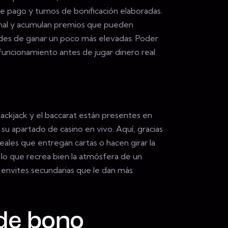
de pago y turnos de bonificación elaboradas.
ional y acumulan premios que pueden
ades de ganar un poco más elevadas. Poder
 funcionamiento antes de jugar dinero real.
 blackjack y el baccarat están presentes en
 apartado de casino en vivo. Aquí, gracias
ales que entregan cartas o hacen girar la
, lo que recrea bien la atmósfera de un
 y envites secundarias que le dan más
 de bono