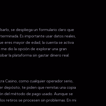
lsarlo, se despliega un formulario claro que
erminada. Es importante usar datos reales,
e eres mayor de edad, la cuenta se activa
 me dio la opción de explorar una gran
r la plataforma sin gastar dinero real.
kra Casino, como cualquier operador serio,
er depósito, te piden que remitas una copia
ación del método de pago usado. Aunque se
los retiros se procesen sin problemas. En mi