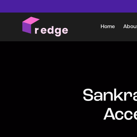
Home
Abou
Home
About U
Sankra
Acc