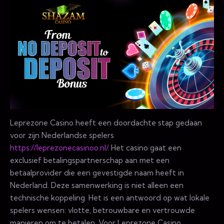
Leprezone Casino heeft een doordachte stap gedaan
voor zijn Nederlandse spelers
https://leprezonecasinoo.nl/
. Het casino gaat een
exclusief betalingspartnerschap aan met een
betaalprovider die een gevestigde naam heeft in
Nederland. Deze samenwerking is niet alleen een
technische koppeling. Het is een antwoord op wat lokale
spelers wensen: vlotte, betrouwbare en vertrouwde
manieren om te betalen. Voor Leprezone Casino