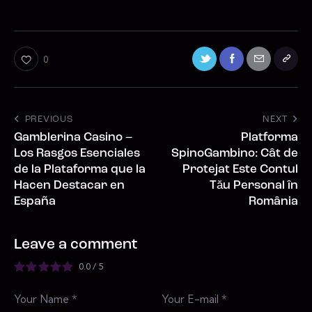
0
PREVIOUS
NEXT
Gamblerina Casino –
Platforma
Los Rasgos Esenciales
SpinoGambino: Cât de
de la Plataforma que la
Protejat Este Contul
Hacen Destacar en
Tău Personal în
España
România
Leave a comment
0.0
/
5