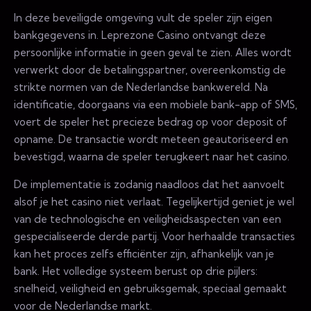
In deze beveiligde omgeving vult de speler zijn eigen
bankgegevens in. Leprezone Casino ontvangt deze
persoonlijke informatie in geen geval te zien. Alles wordt
verwerkt door de betalingspartner, overeenkomstig de
strikte normen van de Nederlandse bankwereld. Na
identificatie, doorgaans via een mobiele bank-app of SMS,
voert de speler het precieze bedrag op voor deposit of
opname. De transactie wordt meteen geautoriseerd en
bevestigd, waarna de speler terugkeert naar het casino.
De implementatie is zodanig naadloos dat het aanvoelt
alsof je het casino niet verlaat. Tegelijkertijd geniet je wel
van de technologische en veiligheidsaspecten van een
gespecialiseerde derde partij. Voor herhaalde transacties
kan het proces zelfs efficiënter zijn, afhankelijk van je
bank. Het volledige systeem berust op drie pijlers:
snelheid, veiligheid en gebruiksgemak, speciaal gemaakt
voor de Nederlandse markt.