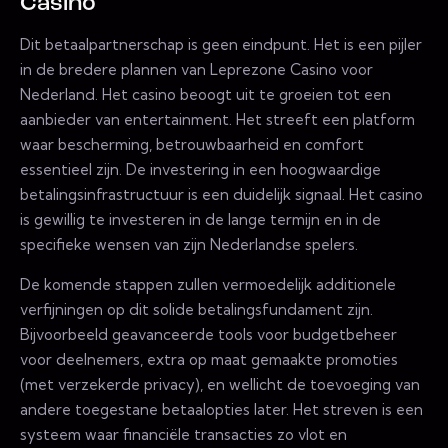
Casino
Dit betaalpartnerschap is geen eindpunt. Het is een pijler
in de bredere plannen van Leprezone Casino voor
Nederland. Het casino beoogt uit te groeien tot een
aanbieder van entertainment. Het streeft een platform
waar bescherming, betrouwbaarheid en comfort
essentieel zijn. De investering in een hoogwaardige
betalingsinfrastructuur is een duidelijk signaal. Het casino
is gewillig te investeren in de lange termijn en in de
specifieke wensen van zijn Nederlandse spelers.
De komende stappen zullen vermoedelijk additionele
verfijningen op dit solide betalingsfundament zijn.
Bijvoorbeeld geavanceerde tools voor budgetbeheer
voor deelnemers, extra op maat gemaakte promoties
(met verzekerde privacy), en wellicht de toevoeging van
andere toegestane betaalopties later. Het streven is een
systeem waar financiële transacties zo vlot en