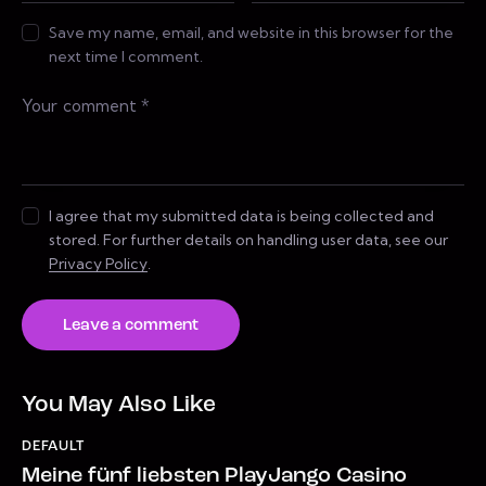
Save my name, email, and website in this browser for the
next time I comment.
I agree that my submitted data is being collected and
stored. For further details on handling user data, see our
Privacy Policy
.
You May Also Like
DEFAULT
Meine fünf liebsten PlayJango Casino