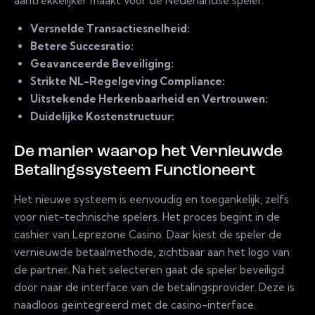
aantrekkelijker maakt voor de Nederlandse speler.
Versnelde Transactiesnelheid:
Betere Succesratio:
Geavanceerde Beveiliging:
Strikte NL-Regelgeving Compliance:
Uitstekende Herkenbaarheid en Vertrouwen:
Duidelijke Kostenstructuur:
De manier waarop het Vernieuwde
Betalingssysteem Functioneert
Het nieuwe systeem is eenvoudig en toegankelijk, zelfs
voor niet-technische spelers. Het proces begint in de
cashier van Leprezone Casino. Daar kiest de speler de
vernieuwde betaalmethode, zichtbaar aan het logo van
de partner. Na het selecteren gaat de speler beveiligd
door naar de interface van de betalingsprovider. Deze is
naadloos geïntegreerd met de casino-interface.