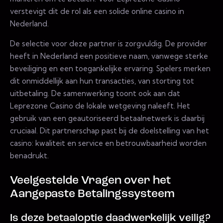
verstevigt dit de rol als een solide online casino in
Nederland.
De selectie voor deze partner is zorgvuldig. De provider
heeft in Nederland een positieve naam, vanwege sterke
beveiliging en een toegankelijke ervaring. Spelers merken
dit onmiddellijk aan hun transacties, van storting tot
uitbetaling. De samenwerking toont ook aan dat
Leprezone Casino de lokale wetgeving naleeft. Het
gebruik van een geautoriseerd betaalnetwerk is daarbij
cruciaal. Dit partnerschap past bij de doelstelling van het
casino: kwaliteit en service en betrouwbaarheid worden
benadrukt.
Veelgestelde Vragen over het
Aangepaste Betalingssysteem
Is deze betaaloptie daadwerkelijk veilig?