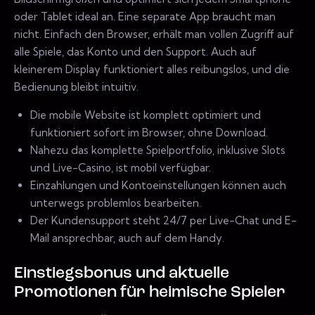
oder Tablet ideal an. Eine separate App braucht man
nicht. Einfach den Browser, erhält man vollen Zugriff auf
alle Spiele, das Konto und den Support. Auch auf
kleinerem Display funktioniert alles reibungslos, und die
Bedienung bleibt intuitiv.
Die mobile Website ist komplett optimiert und
funktioniert sofort im Browser, ohne Download.
Nahezu das komplette Spielportfolio, inklusive Slots
und Live-Casino, ist mobil verfügbar.
Einzahlungen und Kontoeinstellungen können auch
unterwegs problemlos bearbeiten.
Der Kundensupport steht 24/7 per Live-Chat und E-
Mail ansprechbar, auch auf dem Handy.
Einstiegsbonus und aktuelle
Promotionen für heimische Spieler