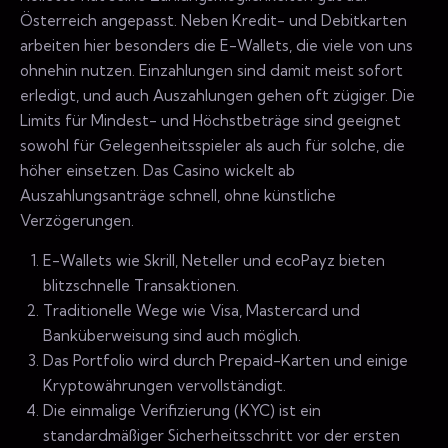
Österreich angepasst. Neben Kredit- und Debitkarten
arbeiten hier besonders die E-Wallets, die viele von uns
ohnehin nutzen. Einzahlungen sind damit meist sofort
erledigt, und auch Auszahlungen gehen oft zügiger. Die
Limits für Mindest- und Höchstbeträge sind geeignet
sowohl für Gelegenheitsspieler als auch für solche, die
höher einsetzen. Das Casino wickelt ab
Auszahlungsanträge schnell, ohne künstliche
Verzögerungen.
E-Wallets wie Skrill, Neteller und ecoPayz bieten
blitzschnelle Transaktionen.
Traditionelle Wege wie Visa, Mastercard und
Banküberweisung sind auch möglich.
Das Portfolio wird durch Prepaid-Karten und einige
Kryptowährungen vervollständigt.
Die einmalige Verifizierung (KYC) ist ein
standardmäßiger Sicherheitsschritt vor der ersten