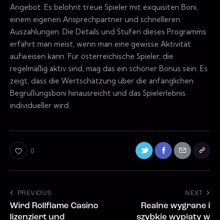
Angebot. Es belohnt treue Spieler mit exquisiten Boni,
einem eigenen Ansprechpartner und schnelleren
Auszahlungen. Die Details und Stufen dieses Programms
erfährt man meist, wenn man eine gewisse Aktivität
aufweisen kann. Für österreichische Spieler, die
regelmäßig aktiv sind, mag das ein schöner Bonus sein. Es
zeigt, dass die Wertschätzung über die anfänglichen
Begrüßungsboni hinausreicht und das Spielerlebnis
individueller wird.
0
PREVIOUS
NEXT
Wird Rollflame Casino
Realne wygrane i
lizenziert und
szybkie wypłaty w