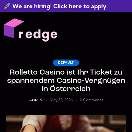
We are hiring! Click here to apply
DEFAULT
Rolletto Casino ist Ihr Ticket zu
spannendem Casino-Vergnügen
in Österreich
May 30, 2026
0
Comments
ADMIN