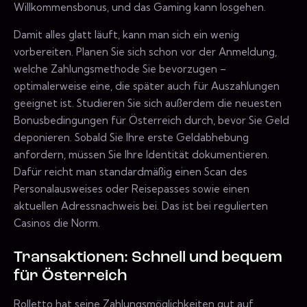
Willkommensbonus, und das Gaming kann losgehen.
Damit alles glatt läuft, kann man sich ein wenig
vorbereiten. Planen Sie sich schon vor der Anmeldung,
welche Zahlungsmethode Sie bevorzugen –
optimalerweise eine, die später auch für Auszahlungen
geeignet ist. Studieren Sie sich außerdem die neuesten
Bonusbedingungen für Österreich durch, bevor Sie Geld
deponieren. Sobald Sie Ihre erste Geldabhebung
anfordern, müssen Sie Ihre Identität dokumentieren.
Dafür reicht man standardmäßig einen Scan des
Personalausweises oder Reisepasses sowie einen
aktuellen Adressnachweis bei. Das ist bei regulierten
Casinos die Norm.
Transaktionen: Schnell und bequem
für Österreich
Rolletto hat seine Zahlungsmöglichkeiten gut auf