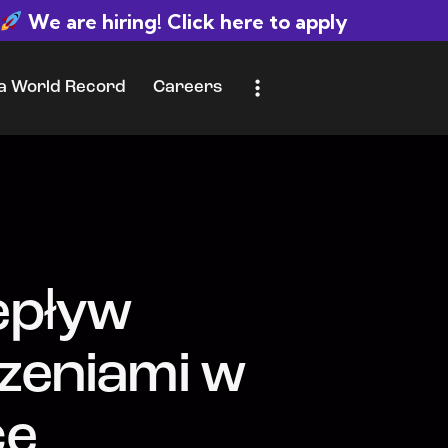
e hiring! Click here to apply
 a World Record
Careers
World Record
Careers
epływ
zeniami w
ce