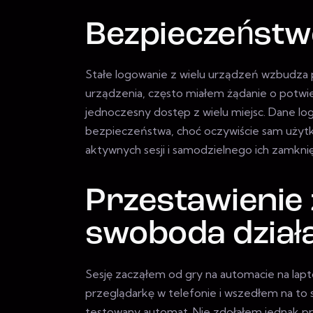
Bezpieczeństw
Stałe logowanie z wielu urządzeń wzbudza p
urządzenia, często miałem żądanie o potwie
jednoczesny dostęp z wielu miejsc. Dane log
bezpieczeństwa, choć oczywiście sam użytk
aktywnych sesji i samodzielnego ich zamkni
Przestawienie
swoboda dział
Sesję zacząłem od gry na automacie na lap
przeglądarkę w telefonie i wszedłem na to s
testowany automat. Nie zdołałem jednak prze