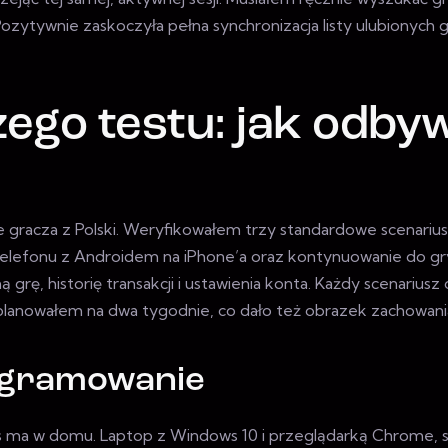
Pozytywnie zaskoczyła pełna synchronizacja listy ulubionych
go testu: jak odbyw
gracza z Polski. Weryfikowałem trzy standardowe scenariusz
telefonu z Androidem na iPhone’a oraz kontynuowanie do gry
grę, historię transakcji i ustawienia konta. Każdy scenarius
planowałem na dwa tygodnie, co dało też obrazek zachowani
rogramowanie
as ma w domu. Laptop z Windows 10 i przeglądarką Chrome,