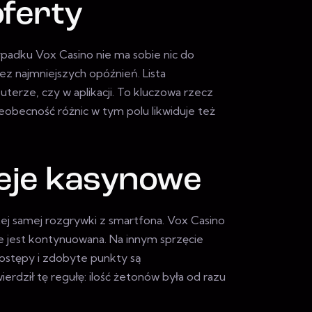
oferty
ypadku Vox Casino nie ma sobie nic do
ez najmniejszych opóźnień. Lista
erze, czy w aplikacji. To kluczowa rzecz
eobecność różnic w tym polu likwiduje też
nieje kasynowe
tej samej rozgrywki z smartfona. Vox Casino
nie jest kontynuowana. Na innym sprzęcie
postępy i zdobyte punkty są
erdził tę regułę: ilość żetonów była od razu