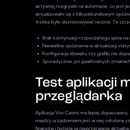
aktywnej rozgrywki na automacie, co jest 
aktualizowało się z kilkusekundowym opóźni
trzeba było dostosowywać ręcznie. Te szcze
Brak kontynuacji rozpoczętego spina na
Niewielkie opóźnienia w aktualizacji statyst
Konfiguracja dźwięku czy grafiki nie dop
Sporadycznie, po gwałtownych zmianach 
Test aplikacji 
przeglądarka
Aplikacja Vox Casino ma lepiej dopasowany, 
między urządzeniami jest w niej odrobinę sz
finansów i historia są nieprzerwanie aktual