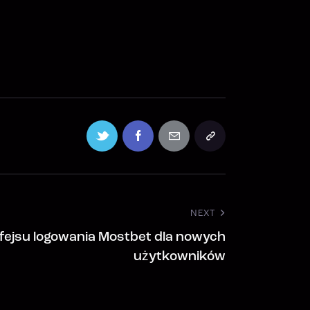
NEXT
rfejsu logowania Mostbet dla nowych
użytkowników