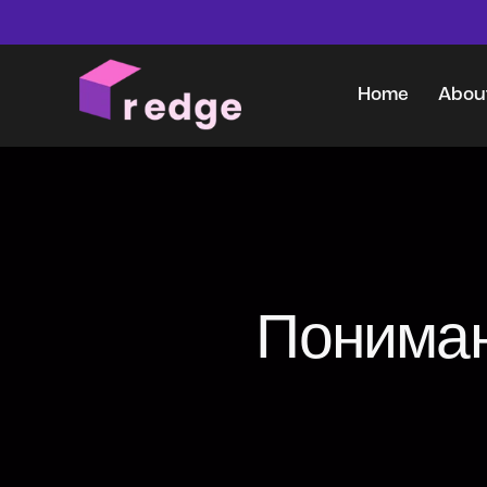
Home
Abou
Home
About Us
Пониман