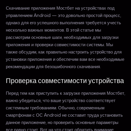
Скачивание приложения Мостбет на устройствах под
управлением Android — это довольно простой процесс,
однако для его успешного выполнения требуется учесть
несколько важных моментов. В этой статье мы
рассмотрим основные шаги, необходимых для загрузки
приложения и проверки совместимости системы. Мы
также обсудим, как правильно настроить устройство для
установки приложения и обеспечим вам все необходимые
рекомендации для безошибочного скачивания.
Проверка совместимости устройства
Перед тем как приступить к загрузке приложения Мостбет,
важно убедиться, что ваше устройство соответствует
системным требованиям. Обычно, современным
смартфонам с ОС Android не составит труда установить
данное приложение, но проверить основные параметры
все равно стоит. Вот на что стоит обратить внимание: