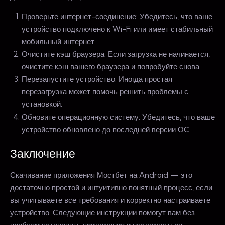
Проверьте интернет-соединение: Убедитесь, что ваше
устройство подключено к Wi-Fi или имеет стабильный
мобильный интернет.
Очистите кэш браузера: Если загрузка не начинается,
очистите кэш вашего браузера и попробуйте снова.
Перезапустите устройство: Иногда простая
перезагрузка может помочь решить проблемы с
установкой.
Обновите операционную систему: Убедитесь, что ваше
устройство обновлено до последней версии ОС.
Заключение
Скачивание приложения Мостбет на Android — это
достаточно простой и интуитивно понятный процесс, если
вы учитываете все требования и корректно настраиваете
устройство. Следующие инструкции помогут вам без