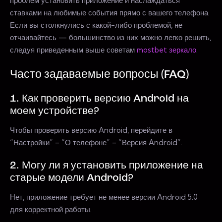
проблем установить приложение и наслаждаться
ставками на любимые события прямо с вашего телефона.
Если вы столкнулись с какой-либо проблемой, не
отчаивайтесь — большинство из них можно легко решить,
следуя приведенным выше советам
mostbet зеркало
.
Часто задаваемые вопросы (FAQ)
1. Как проверить версию Android на
моем устройстве?
Чтобы проверить версию Android, перейдите в
“Настройки” – “О телефоне” – “Версия Android”.
2. Могу ли я установить приложение на
старые модели Android?
Нет, приложение требует не менее версии Android 5.0
для корректной работы.