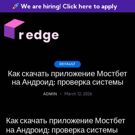
We are hiring! Click here to apply
DEFAULT
Как скачать приложение Мостбет
на Андроид: проверка системы
March 12, 2026
ADMIN
Как скачать приложение Мостбет
на Андроид: проверка системы