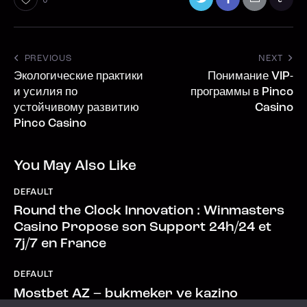
PREVIOUS
NEXT
Экологические практики
Понимание VIP-
и усилия по
программы в Pinco
устойчивому развитию
Casino
Pinco Casino
You May Also Like
DEFAULT
Round the Clock Innovation : Winmasters
Casino Propose son Support 24h/24 et
7j/7 en France
DEFAULT
Mostbet AZ – bukmeker ve kazino