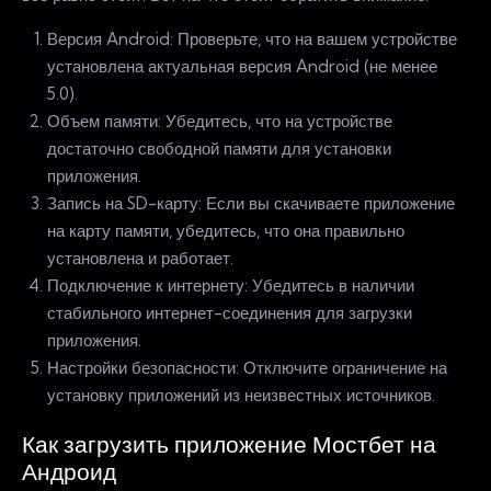
Версия Android: Проверьте, что на вашем устройстве
установлена актуальная версия Android (не менее
5.0).
Объем памяти: Убедитесь, что на устройстве
достаточно свободной памяти для установки
приложения.
Запись на SD-карту: Если вы скачиваете приложение
на карту памяти, убедитесь, что она правильно
установлена и работает.
Подключение к интернету: Убедитесь в наличии
стабильного интернет-соединения для загрузки
приложения.
Настройки безопасности: Отключите ограничение на
установку приложений из неизвестных источников.
Как загрузить приложение Мостбет на
Андроид