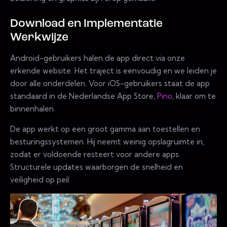
Download en Implementatie
Werkwijze
Android-gebruikers halen de app direct via onze
erkende website. Het traject is eenvoudig en we leiden je
door alle onderdelen. Voor iOS-gebruikers staat de app
standaard in de Nederlandse App Store,
Pino
, klaar om te
binnenhalen.
De app werkt op een groot gamma aan toestellen en
besturingssystemen. Hij neemt weinig opslagruimte in,
zodat er voldoende resteert voor andere apps.
Structurele updates waarborgen de snelheid en
veiligheid op peil.