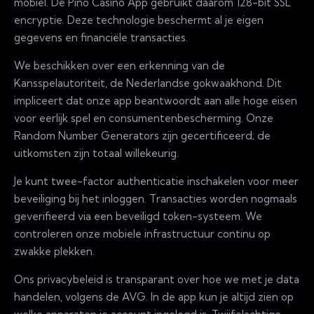
mobiel. De Pino Casino App gebruikt daarom 128-bit SSL
encryptie. Deze technologie beschermt al je eigen
gegevens en financiële transacties.
We beschikken over een erkenning van de
Kansspelautoriteit, de Nederlandse gokwaakhond. Dit
impliceert dat onze app beantwoordt aan alle hoge eisen
voor eerlijk spel en consumentenbescherming. Onze
Random Number Generators zijn gecertificeerd; de
uitkomsten zijn totaal willekeurig.
Je kunt twee-factor authenticatie inschakelen voor meer
beveiliging bij het inloggen. Transacties worden nogmaals
geverifieerd via een beveiligd token-systeem. We
controleren onze mobiele infrastructuur continu op
zwakke plekken.
Ons privacybeleid is transparant over hoe we met je data
handelen, volgens de AVG. In de app kun je altijd zien op