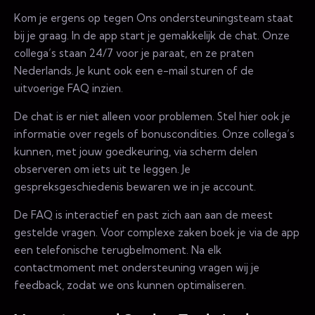
Kom je ergens op tegen Ons ondersteuningsteam staat
bij je graag. In de app start je gemakkelijk de chat. Onze
collega’s staan 24/7 voor je paraat, en ze praten
Nederlands. Je kunt ook een e-mail sturen of de
uitvoerige FAQ inzien.
De chat is er niet alleen voor problemen. Stel hier ook je
informatie over regels of bonuscondities. Onze collega’s
kunnen, met jouw goedkeuring, via scherm delen
observeren om iets uit te leggen. Je
gespreksgeschiedenis bewaren we in je account.
De FAQ is interactief en past zich aan aan de meest
gestelde vragen. Voor complexe zaken boek je via de app
een telefonische terugbelmoment. Na elk
contactmoment met ondersteuning vragen wij je
feedback, zodat we ons kunnen optimaliseren.