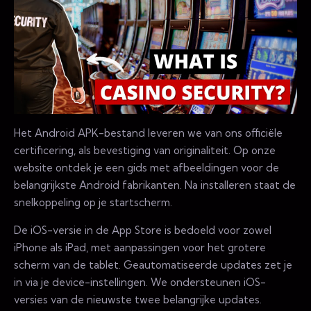
Het Android APK-bestand leveren we van ons officiële
certificering, als bevestiging van originaliteit. Op onze
website ontdek je een gids met afbeeldingen voor de
belangrijkste Android fabrikanten. Na installeren staat de
snelkoppeling op je startscherm.
De iOS-versie in de App Store is bedoeld voor zowel
iPhone als iPad, met aanpassingen voor het grotere
scherm van de tablet. Geautomatiseerde updates zet je
in via je device-instellingen. We ondersteunen iOS-
versies van de nieuwste twee belangrijke updates.