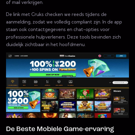
of mail verkrijgen.
De link met Cruks checken we reeds tijdens de
aanmelding, zodat we volledig compliant zijn. In de app
staan ook contactgegevens en chat-opties voor
professionele hulpverleners. Deze tools bevinden zich
duidelijk zichtbaar in het hoofdmenu.
De Beste Mobiele Game-ervaring