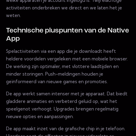
welke apparaten je account ingelogd is. Twijfelachtige
activiteiten onderbreken we direct en we laten het je
weten.
Technische pluspunten van de Native
App
Spelactiviteiten via een app die je downloadt heeft
heldere voordelen vergeleken met een mobiele browser.
De werking zijn optimaler, met vlottere laadtijden en
minder storingen. Push-meldingen houden je
geïnformeerd van nieuwe games en promoties.
De app werkt samen intenser met je apparaat. Dat biedt
gladdere animaties en verbeterd geluid op, wat het
speelgenot verhoogt. Upgrades brengen regelmatig
nieuwe opties en aanpassingen.
De app maakt inzet van de grafische chip in je telefoon.