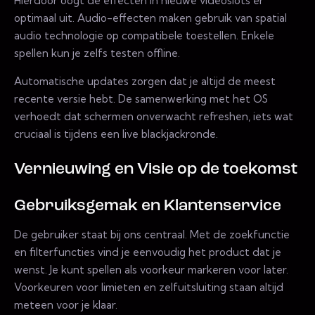
Hierdoor oogt de effecten in nieuwe videoslots er
optimaal uit. Audio-effecten maken gebruik van spatial
audio technologie op compatibele toestellen. Enkele
spellen kun je zelfs testen offline.
Automatische updates zorgen dat je altijd de meest
recente versie hebt. De samenwerking met het OS
verhoedt dat schermen onverwacht refreshen, iets wat
cruciaal is tijdens een live blackjackronde.
Vernieuwing en Visie op de toekomst
Gebruiksgemak en Klantenservice
De gebruiker staat bij ons centraal. Met de zoekfunctie
en filterfuncties vind je eenvoudig het product dat je
wenst. Je kunt spellen als voorkeur markeren voor later.
Voorkeuren voor limieten en zelfuitsluiting staan altijd
meteen voor je klaar.