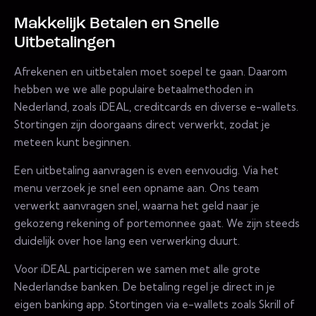
Makkelijk Betalen en Snelle
Uitbetalingen
Afrekenen en uitbetalen moet soepel te gaan. Daarom
hebben we we alle populaire betaalmethoden in
Nederland, zoals iDEAL, creditcards en diverse e-wallets.
Stortingen zijn doorgaans direct verwerkt, zodat je
meteen kunt beginnen.
Een uitbetaling aanvragen is even eenvoudig. Via het
menu verzoek je snel een opname aan. Ons team
verwerkt aanvragen snel, waarna het geld naar je
gekozeng rekening of portemonnee gaat. We zijn steeds
duidelijk over hoe lang een verwerking duurt.
Voor iDEAL participeren we samen met alle grote
Nederlandse banken. De betaling regel je direct in je
eigen banking app. Stortingen via e-wallets zoals Skrill of