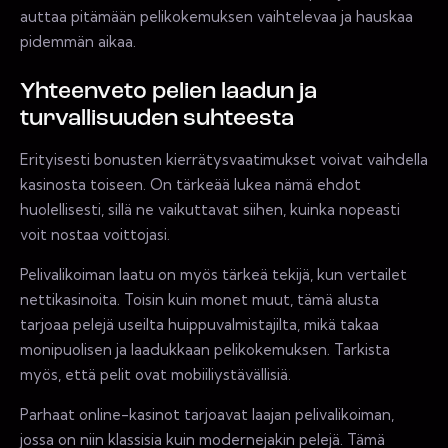
auttaa pitämään pelikokemuksen vaihtelevaa ja hauskaa
pidemmän aikaa.
Yhteenveto pelien laadun ja
turvallisuuden suhteesta
Erityisesti bonusten kierrätysvaatimukset voivat vaihdella
kasinosta toiseen. On tärkeää lukea nämä ehdot
huolellisesti, sillä ne vaikuttavat siihen, kuinka nopeasti
voit nostaa voittojasi.
Pelivalikoiman laatu on myös tärkeä tekijä, kun vertailet
nettikasinoita. Toisin kuin monet muut, tämä alusta
tarjoaa pelejä useilta huippuvalmistajilta, mikä takaa
monipuolisen ja laadukkaan pelikokemuksen. Tarkista
myös, että pelit ovat mobiiliystävällisiä.
Parhaat online-kasinot tarjoavat laajan pelivalikoiman,
jossa on niin klassisia kuin modernejakin pelejä. Tämä