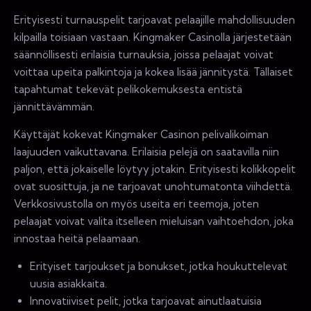
Erityisesti turnauspelit tarjoavat pelaajille mahdollisuuden
kilpailla toisiaan vastaan. Kingmaker Casinolla järjestetään
säännöllisesti erilaisia turnauksia, joissa pelaajat voivat
voittaa upeita palkintoja ja kokea lisää jännitystä. Tällaiset
tapahtumat tekevät pelikokemuksesta entistä
jännittävämmän.
Käyttäjät kokevat Kingmaker Casinon pelivalikoiman
laajuuden vaikuttavana. Erilaisia pelejä on saatavilla niin
paljon, että jokaiselle löytyy jotakin. Erityisesti kolikkopelit
ovat suosittuja, ja ne tarjoavat unohtumatonta viihdettä.
Verkkosivustolla on myös useita eri teemoja, joten
pelaajat voivat valita itselleen mieluisan vaihtoehdon, joka
innostaa heitä pelaamaan.
Erityiset tarjoukset ja bonukset, jotka houkuttelevat
uusia asiakkaita.
Innovatiiviset pelit, jotka tarjoavat ainutlaatuisia