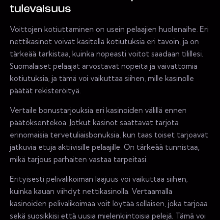
tulevaisuus
Voittojen kotiuttaminen on usein pelaajien huolenaihe. Eri
nettikasinot voivat käsitellä kotiutuksia eri tavoin, ja on
tärkeää tarkistaa, kuinka nopeasti voitot saadaan tilillesi.
Suomalaiset pelaajat arvostavat nopeita ja vaivattomia
kotiutuksia, ja tämä voi vaikuttaa siihen, mille kasinolle
päätät rekisteröityä.
Vertaile bonustarjouksia eri kasinoiden välillä ennen
päätöksentekoa. Jotkut kasinot saattavat tarjota
erinomaisia tervetuliaisbonuksia, kun taas toiset tarjoavat
jatkuvia etuja aktiivisille pelaajille. On tärkeää tunnistaa,
mikä tarjous parhaiten vastaa tarpeitasi.
Erityisesti pelivalikoiman laajuus voi vaikuttaa siihen,
kuinka kauan viihdyt nettikasinolla. Vertaamalla
kasinoiden pelivalikoimaa voit löytää sellaisen, joka tarjoaa
sekä suosikkisi että uusia mielenkiintoisia pelejä. Tämä voi