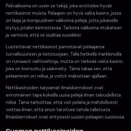
Pelivalikoima on usein se tekijä, joka erottelee hyvät
nettikasinot muista. Pelaajien on hyvä valita kasino, jossa
on laaja ja monipuolinen valikoima pelejä, jotta jokaiselle
löytyy jotakin kiinnostavaa. Tarkista valikoima etukäteen
ja varmista, että se sisältää suosikkisi.
Luotettavat nettikasinot panostavat pelaajansa
turvallisuuteen ja tietosuojaan. Tällä hetkellä markkinoilla
on runsaasti vaihtoehtoja, mutta on tärkeää valita kasino,
joka on lisensoitu ja säännelty. Tämä takaa sen, että
pelaaminen on reilua, ja voitot maksetaan ajallaan.
Nettikasinoiden tarjoamat ilmaiskierrokset ovat
erinomainen tapa kokeilla uusia pelejä ilman taloudellista
riskiä. Tämä tarkoittaa, että voit pelata ja mahdollisesti
voittaa ilman, että sinun tarvitsee tehdä talletusta.
Ilmaiskierrokset ovat erityisesti uusien pelaajien suosiossa.