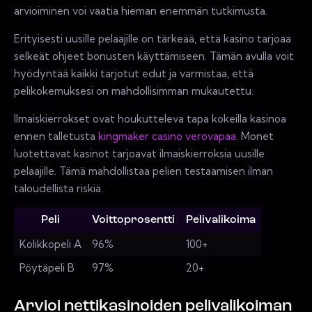
arvioiminen voi vaatia hieman enemmän tutkimusta.
Erityisesti uusille pelaajille on tärkeää, että kasino tarjoaa
selkeät ohjeet bonusten käyttämiseen. Tämän avulla voit
hyödyntää kaikki tarjotut edut ja varmistaa, että
pelikokemuksesi on mahdollisimman mukautettu.
Ilmaiskierrokset ovat houkutteleva tapa kokeilla kasinoa
ennen talletusta
kingmaker casino verovapaa
. Monet
luotettavat kasinot tarjoavat ilmaiskierroksia uusille
pelaajille. Tämä mahdollistaa pelien testaamisen ilman
taloudellista riskiä.
Peli
Voittoprosentti
Pelivalikoima
Kolikkopeli A
96%
100+
Pöytäpeli B
97%
20+
Arvioi nettikasinoiden pelivalikoiman