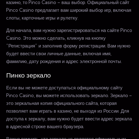
казино, то Pinco Casino – ваш выбор. Официальный сайт
Pinco Casino предлагает вам широкий выбор игр, включая
слоты, карточные игры и рулетку.
Для начала, вам нужно зарегистрироваться на сайте Pinco
Casino. Это можно сделать, кликнув на кнопку
“Регистрация” и заполнив форму регистрации. Вам нужно
будет ввести свои личные данные, включая имя,
фамилию, дату рождения и адрес электронной почты.
Пинко зеркало
Если вы не можете доступаться официальному сайту
Pinco Casino, вы можете использовать зеркало. Зеркало –
это зеркальная копия официального сайта, которая
позволяет вам играть в казино, не выходя из России. Для
доступа к зеркалу, вам нужно будет ввести адрес зеркала
в адресной строке вашего браузера.
Важно помнить, что зеркало не является официальным