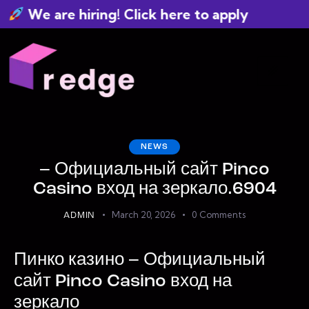
We are hiring! Click here to apply
NEWS
– Официальный сайт Pinco
Casino вход на зеркало.6904
March 20, 2026
0
Comments
ADMIN
Пинко казино – Официальный
сайт Pinco Casino вход на
зеркало