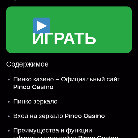
ИГРАТЬ
Содержимое
Пинко казино – Официальный сайт
Pinco Casino
Пинко зеркало
Вход на зеркало Pinco Casino
Преимущества и функции