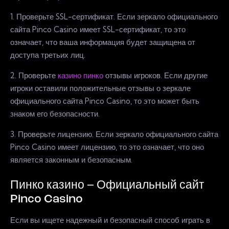
1. Проверьте SSL-сертификат. Если зеркало официального
сайта Pinco Casino имеет SSL-сертификат, то это
означает, что ваша информация будет защищена от
доступа третьих лиц.
2. Проверьте
казино пинко
отзывы игроков. Если другие
игроки оставили положительные отзывы о зеркале
официального сайта Pinco Casino, то это может быть
знаком его безопасности.
3. Проверьте лицензию. Если зеркало официального сайта
Pinco Casino имеет лицензию, то это означает, что оно
является законным и безопасным.
Пинко казино – Официальный сайт
Pinco Casino
Если вы ищете надежный и безопасный способ играть в