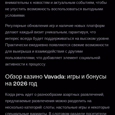
внимательны к новостям и актуальным событиям, чтобы
не упустить возможность воспользоваться выгодными
условиями.
Регулярные обновления игр и наличие новых платформ
делают каждый визит уникальным, гарантируя, что
интерес всегда будет поддерживаться на высоком уровне.
Практически ежедневно появляются свежие возможности
для выигрыша и взаимодействия с другими
пользователями, что добавляет элемент социальной
активности к процессу.
Обзор казино Vavada: игры и бонусы
на 2026 год
Когда речь идет о разнообразии азартных развлечений,
предлагаемые развлечения можно разделить на
несколько категорий: слоты, настольные игры и некоторые
специальные варианты. В слотовом разделе посетители