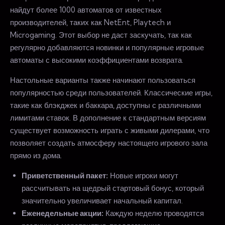
найдут более 1000 автоматов от известных
производителей, таких как NetEnt, Playtech и
Microgaming. Этот выбор не даст заскучать, так как
регулярно добавляются новинки и популярные игровые
автоматы с высокими коэффициентами возврата.
Настольные варианты также начинают пользоваться
популярностью среди пользователей. Классические игры,
такие как блэкджек и баккара, доступны с различными
лимитами ставок. В дополнение к стандартным версиям
существует возможность играть с живыми дилерами, что
позволяет создать атмосферу настоящего игрового зала
прямо из дома.
Приветственный пакет:
Новые игроки могут
рассчитывать на щедрый стартовый бонус, который
значительно увеличивает начальный капитал.
Еженедельные акции:
Каждую неделю проводятся