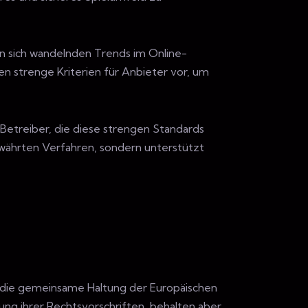
en sich wandelnden Trends im Online-
n strenge Kriterien für Anbieter vor, um
Betreiber, die diese strengen Standards
bewährten Verfahren, sondern unterstützt
n die gemeinsame Haltung der Europäischen
ng ihrer Rechtsvorschriften, behalten aber