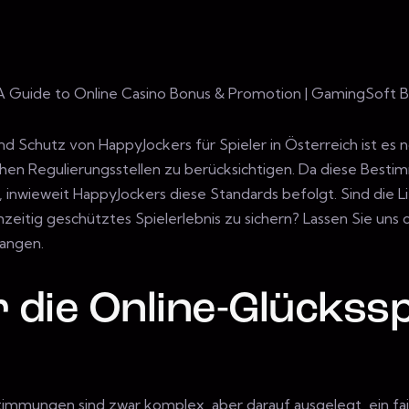
d Schutz von HappyJockers für Spieler in Österreich ist es n
hen Regulierungsstellen zu berücksichtigen. Da diese Besti
en, inwieweit HappyJockers diese Standards befolgt. Sind di
hzeitig geschütztes Spielerlebnis zu sichern? Lassen Sie uns
langen.
 die Online-Glückss
timmungen sind zwar komplex, aber darauf ausgelegt, ein fai