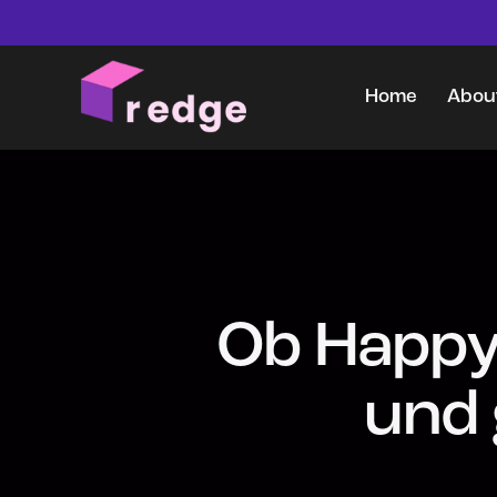
Home
Abou
Home
About U
Ob HappyJ
und 