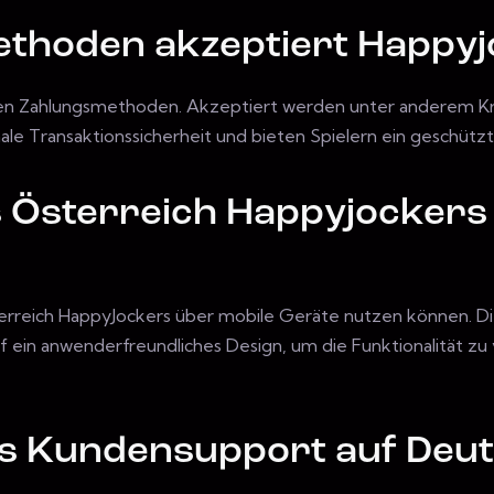
thoden akzeptiert Happyj
ren Zahlungsmethoden. Akzeptiert werden unter anderem Kr
e Transaktionssicherheit und bieten Spielern ein geschützte
 Österreich Happyjockers
terreich HappyJockers über mobile Geräte nutzen können. Di
f ein anwenderfreundliches Design, um die Funktionalität zu 
rs Kundensupport auf Deut