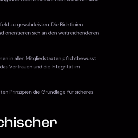
ld zu gewährleisten. Die Richtlinien
orientieren sich an den weitreichenderen
en in allen Mitgliedstaaten pflichtbewusst
 das Vertrauen und die Integrität im
ten Prinzipien die Grundlage für sicheres
chischer