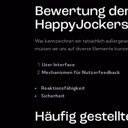
Bewertung der
HappyJockers 
Was kennzeichnet ein tatsächlich außergewö
müssen wir uns auf diverse Elemente konze
User Interface
Mechanismen für Nutzerfeedback
Reaktionsfähigkeit
Sicherheit
Häufig gestell