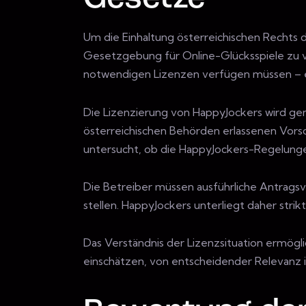
Um die Einhaltung österreichischen Rechts 
Gesetzgebung für Online-Glücksspiele zu ve
notwendigen Lizenzen verfügen müssen – ei
Die Lizenzierung von HappyJockers wird ge
österreichischen Behörden erlassenen Vorsch
untersucht, ob die HappyJockers-Regelung
Die Betreiber müssen ausführliche Antrags
stellen. HappyJockers unterliegt daher stri
Das Verständnis der Lizenzsituation ermögli
einschätzen, von entscheidender Relevanz i