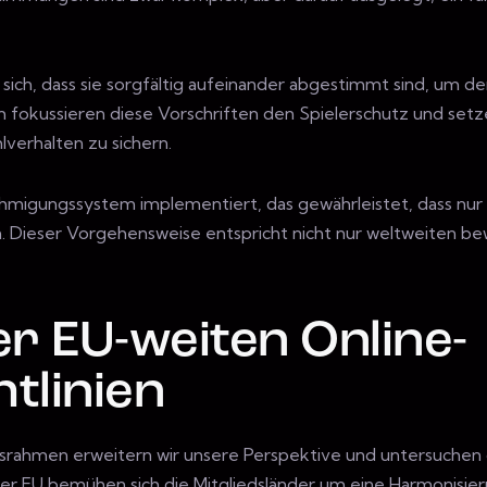
sich, dass sie sorgfältig aufeinander abgestimmt sind, um d
 fokussieren diese Vorschriften den Spielerschutz und setze
verhalten zu sichern.
hmigungssystem implementiert, das gewährleistet, dass nur 
nen. Dieser Vorgehensweise entspricht nicht nur weltweiten 
r EU-weiten Online-
tlinien
ngsrahmen erweitern wir unsere Perspektive und untersuche
r EU bemühen sich die Mitgliedsländer um eine Harmonisieru