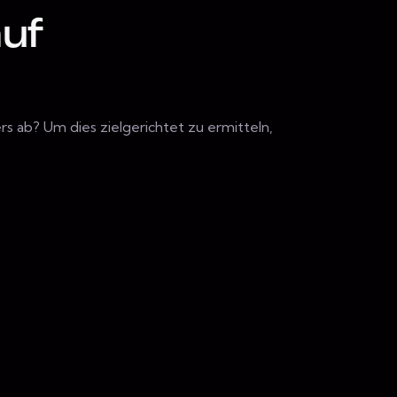
uf
 ab? Um dies zielgerichtet zu ermitteln,