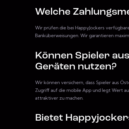
Welche Zahlungsme
Wir prüfen die bei HappyJockers verfügba
Banküberweisungen. Wir garantieren maximal
Können Spieler aus
Geräten nutzen?
Wir können versichern, dass Spieler aus Ös
Zugriff auf die mobile App und legt Wert au
attraktiver zu machen.
Bietet Happyjocke