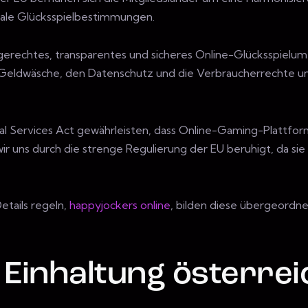
onale Glücksspielbestimmungen.
gerechtes, transparentes und sicheres Online-Glücksspielumfe
dwäsche, den Datenschutz und die Verbraucherrechte und 
al Services Act gewährleisten, dass Online-Gaming-Plattform
wir uns durch die strenge Regulierung der EU beruhigt, da sie
etails regeln,
happyjockers online
, bilden diese übergeordne
 Einhaltung österrei