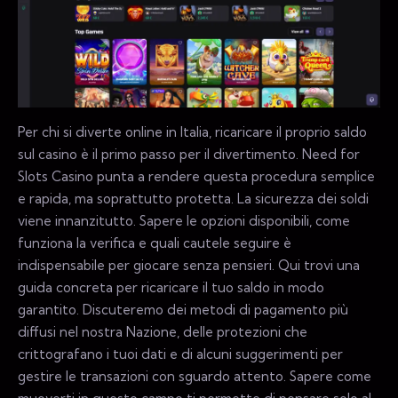
Per chi si diverte online in Italia, ricaricare il proprio saldo
sul casino è il primo passo per il divertimento. Need for
Slots Casino punta a rendere questa procedura semplice
e rapida, ma soprattutto protetta. La sicurezza dei soldi
viene innanzitutto. Sapere le opzioni disponibili, come
funziona la verifica e quali cautele seguire è
indispensabile per giocare senza pensieri. Qui trovi una
guida concreta per ricaricare il tuo saldo in modo
garantito. Discuteremo dei metodi di pagamento più
diffusi nel nostra Nazione, delle protezioni che
crittografano i tuoi dati e di alcuni suggerimenti per
gestire le transazioni con sguardo attento. Sapere come