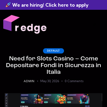
We are hiring! Click here to apply
DEFAULT
Need for Slots Casino – Come
Depositare Fondi in Sicurezza in
Italia
May 30, 2026
0
Comments
ADMIN