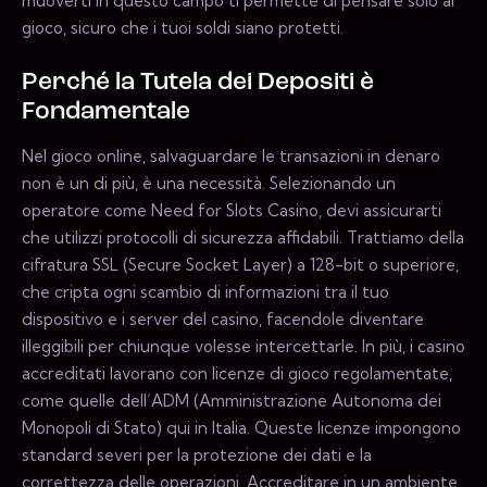
muoverti in questo campo ti permette di pensare solo al
gioco, sicuro che i tuoi soldi siano protetti.
Perché la Tutela dei Depositi è
Fondamentale
Nel gioco online, salvaguardare le transazioni in denaro
non è un di più, è una necessità. Selezionando un
operatore come Need for Slots Casino, devi assicurarti
che utilizzi protocolli di sicurezza affidabili. Trattiamo della
cifratura SSL (Secure Socket Layer) a 128-bit o superiore,
che cripta ogni scambio di informazioni tra il tuo
dispositivo e i server del casino, facendole diventare
illeggibili per chiunque volesse intercettarle. In più, i casino
accreditati lavorano con licenze di gioco regolamentate,
come quelle dell’ADM (Amministrazione Autonoma dei
Monopoli di Stato) qui in Italia. Queste licenze impongono
standard severi per la protezione dei dati e la
correttezza delle operazioni. Accreditare in un ambiente