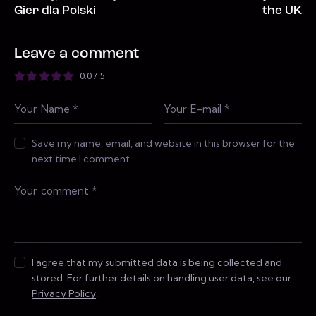
Gier dla Polski
the UK
Leave a comment
0.0
/
5
Save my name, email, and website in this browser for the
next time I comment.
I agree that my submitted data is being collected and
stored. For further details on handling user data, see our
Privacy Policy
.