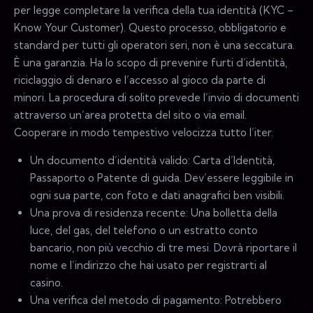
per legge completare la verifica della tua identità (KYC –
Know Your Customer). Questo processo, obbligatorio e
standard per tutti gli operatori seri, non è una seccatura.
È una garanzia. Ha lo scopo di prevenire furti d’identità,
riciclaggio di denaro e l’accesso al gioco da parte di
minori. La procedura di solito prevede l’invio di documenti
attraverso un’area protetta del sito o via email.
Cooperare in modo tempestivo velocizza tutto l’iter.
Un documento d’identità valido: Carta d’Identità,
Passaporto o Patente di guida. Dev’essere leggibile in
ogni sua parte, con foto e dati anagrafici ben visibili.
Una prova di residenza recente: Una bolletta della
luce, del gas, del telefono o un estratto conto
bancario, non più vecchio di tre mesi. Dovrà riportare il
nome e l’indirizzo che hai usato per registrarti al
casino.
Una verifica del metodo di pagamento: Potrebbero