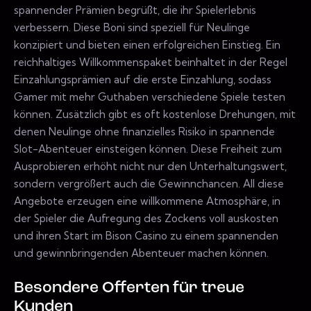
spannender Prämien begrüßt, die ihr Spielerlebnis
verbessern. Diese Boni sind speziell für Neulinge
konzipiert und bieten einen erfolgreichen Einstieg. Ein
reichhaltiges Willkommenspaket beinhaltet in der Regel
Einzahlungsprämien auf die erste Einzahlung, sodass
Gamer mit mehr Guthaben verschiedene Spiele testen
können. Zusätzlich gibt es oft kostenlose Drehungen, mit
denen Neulinge ohne finanzielles Risiko in spannende
Slot-Abenteuer einsteigen können. Diese Freiheit zum
Ausprobieren erhöht nicht nur den Unterhaltungswert,
sondern vergrößert auch die Gewinnchancen. All diese
Angebote erzeugen eine willkommene Atmosphäre, in
der Spieler die Aufregung des Zockens voll auskosten
und ihren Start im Bison Casino zu einem spannenden
und gewinnbringenden Abenteuer machen können.
Besondere Offerten für treue
Kunden