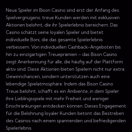
Neue Spieler im Bison Casino sind erst der Anfang des
Spielvergnügens; treue Kunden werden mit exklusiven
Aktionen belohnt, die ihr Spielerlebnis bereichern. Das
Casino schätzt seine loyalen Spieler und bietet
individuelle Boni, die das gesamte Spielerlebnis
verbessern. Von individuellen Cashback-Angeboten bis
hin zu einzigartigen Treueprämien – das Bison Casino
zeigt Anerkennung für alle, die häufig auf der Plattform
aktiv sind. Diese Aktionen bieten Spielern nicht nur extra
Gewinnchancen, sondern unterstützen auch eine
lebendige Spielatmosphäre. Indem das Bison Casino
Treue belohnt, schafft es ein Ambiente, in dem Spieler
ihre Lieblingsspiele mit mehr Freiheit und weniger
Einschränkungen entdecken können. Dieses Engagement
für die Belohnung loyaler Kunden betont das Bestreben
des Casinos nach einem spannenden und befriedigenden
Spielerlebnis.