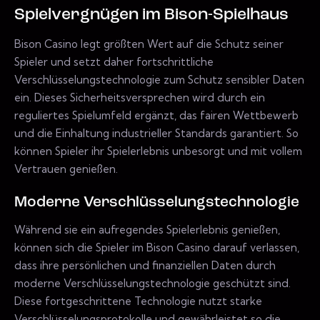
Spielvergnügen im Bison-Spielhaus
Bison Casino legt größten Wert auf die Schutz seiner
Spieler und setzt daher fortschrittliche
Verschlüsselungstechnologie zum Schutz sensibler Daten
ein. Dieses Sicherheitsversprechen wird durch ein
reguliertes Spielumfeld ergänzt, das fairen Wettbewerb
und die Einhaltung industrieller Standards garantiert. So
können Spieler ihr Spielerlebnis unbesorgt und mit vollem
Vertrauen genießen.
Moderne Verschlüsselungstechnologie
Während sie ein aufregendes Spielerlebnis genießen,
können sich die Spieler im Bison Casino darauf verlassen,
dass ihre persönlichen und finanziellen Daten durch
moderne Verschlüsselungstechnologie geschützt sind.
Diese fortgeschrittene Technologie nutzt starke
Verschlüsselungsprotokolle und gewährleistet so die