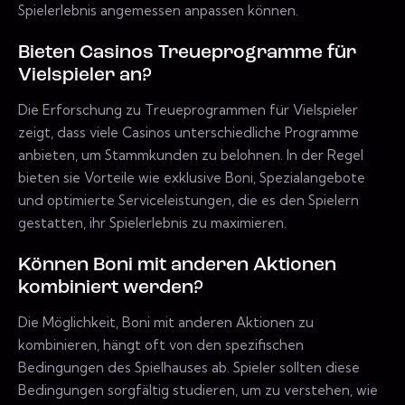
Spielerlebnis angemessen anpassen können.
Bieten Casinos Treueprogramme für
Vielspieler an?
Die Erforschung zu Treueprogrammen für Vielspieler
zeigt, dass viele Casinos unterschiedliche Programme
anbieten, um Stammkunden zu belohnen. In der Regel
bieten sie Vorteile wie exklusive Boni, Spezialangebote
und optimierte Serviceleistungen, die es den Spielern
gestatten, ihr Spielerlebnis zu maximieren.
Können Boni mit anderen Aktionen
kombiniert werden?
Die Möglichkeit, Boni mit anderen Aktionen zu
kombinieren, hängt oft von den spezifischen
Bedingungen des Spielhauses ab. Spieler sollten diese
Bedingungen sorgfältig studieren, um zu verstehen, wie