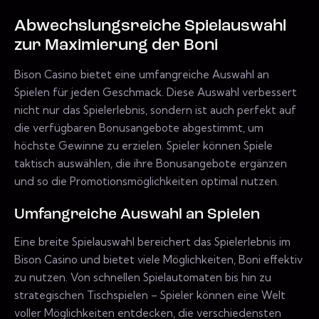
Abwechslungsreiche Spielauswahl
zur Maximierung der Boni
Bison Casino bietet eine umfangreiche Auswahl an
Spielen für jeden Geschmack. Diese Auswahl verbessert
nicht nur das Spielerlebnis, sondern ist auch perfekt auf
die verfügbaren Bonusangebote abgestimmt, um
höchste Gewinne zu erzielen. Spieler können Spiele
taktisch auswählen, die ihre Bonusangebote ergänzen
und so die Promotionsmöglichkeiten optimal nutzen.
Umfangreiche Auswahl an Spielen
Eine breite Spielauswahl bereichert das Spielerlebnis im
Bison Casino und bietet viele Möglichkeiten, Boni effektiv
zu nutzen. Von schnellen Spielautomaten bis hin zu
strategischen Tischspielen – Spieler können eine Welt
voller Möglichkeiten entdecken, die verschiedensten