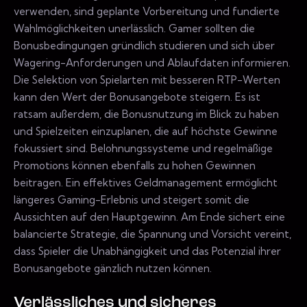
verwenden, sind geplante Vorbereitung und fundierte
Wahlmöglichkeiten unerlässlich. Gamer sollten die
Bonusbedingungen gründlich studieren und sich über
Wagering-Anforderungen und Ablaufdaten informieren.
Die Selektion von Spielarten mit besseren RTP-Werten
kann den Wert der Bonusangebote steigern. Es ist
ratsam außerdem, die Bonusnutzung im Blick zu haben
und Spielzeiten einzuplanen, die auf höchste Gewinne
fokussiert sind. Belohnungssysteme und regelmäßige
Promotions können ebenfalls zu hohen Gewinnen
beitragen. Ein effektives Geldmanagement ermöglicht
längeres Gaming-Erlebnis und steigert somit die
Aussichten auf den Hauptgewinn. Am Ende sichert eine
balancierte Strategie, die Spannung und Vorsicht vereint,
dass Spieler die Unabhängigkeit und das Potenzial ihrer
Bonusangebote gänzlich nutzen können.
Verlässliches und sicheres