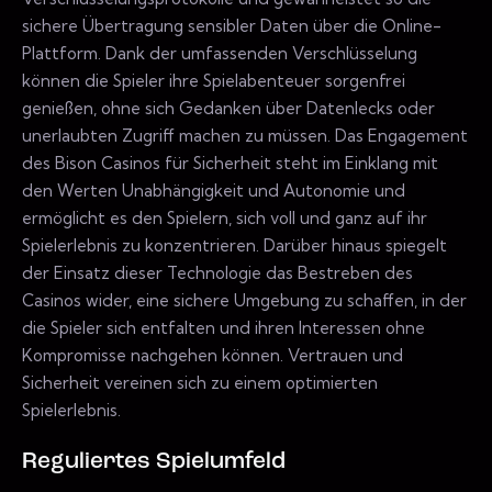
sichere Übertragung sensibler Daten über die Online-
Plattform. Dank der umfassenden Verschlüsselung
können die Spieler ihre Spielabenteuer sorgenfrei
genießen, ohne sich Gedanken über Datenlecks oder
unerlaubten Zugriff machen zu müssen. Das Engagement
des Bison Casinos für Sicherheit steht im Einklang mit
den Werten Unabhängigkeit und Autonomie und
ermöglicht es den Spielern, sich voll und ganz auf ihr
Spielerlebnis zu konzentrieren. Darüber hinaus spiegelt
der Einsatz dieser Technologie das Bestreben des
Casinos wider, eine sichere Umgebung zu schaffen, in der
die Spieler sich entfalten und ihren Interessen ohne
Kompromisse nachgehen können. Vertrauen und
Sicherheit vereinen sich zu einem optimierten
Spielerlebnis.
Reguliertes Spielumfeld