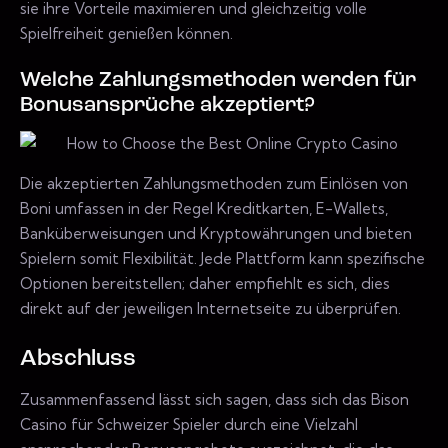
sie ihre Vorteile maximieren und gleichzeitig volle
Spielfreiheit genießen können.
Welche Zahlungsmethoden werden für
Bonusansprüche akzeptiert?
Die akzeptierten Zahlungsmethoden zum Einlösen von
Boni umfassen in der Regel Kreditkarten, E-Wallets,
Banküberweisungen und Kryptowährungen und bieten
Spielern somit Flexibilität. Jede Plattform kann spezifische
Optionen bereitstellen; daher empfiehlt es sich, dies
direkt auf der jeweiligen Internetseite zu überprüfen.
Abschluss
Zusammenfassend lässt sich sagen, dass sich das Bison
Casino für Schweizer Spieler durch eine Vielzahl